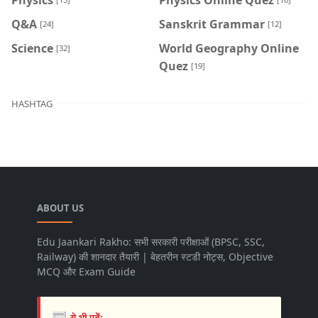
Q&A
Sanskrit Grammar
[24]
[12]
Science
World Geography Online
[32]
Quez
[19]
HASHTAG
ABOUT US
Edu Jaankari Rakho: सभी सरकारी परीक्षाओं (BPSC, SSC,
Railway) की शानदार तैयारी | बेहतरीन स्टडी नोट्स, Objective
MCQ और Exam Guide
📰
ये भी पढ़ें: