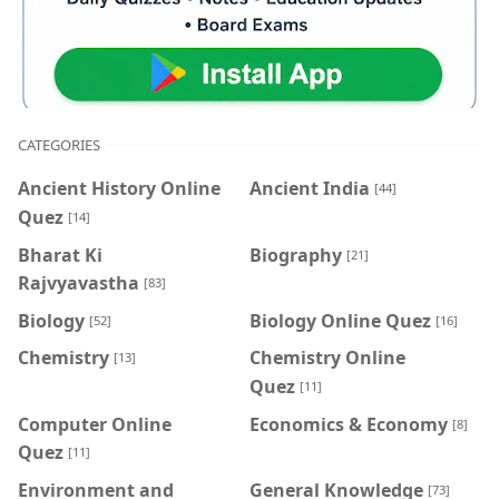
CATEGORIES
Ancient History Online
Ancient India
[44]
Quez
[14]
Bharat Ki
Biography
[21]
Rajvyavastha
[83]
Biology
Biology Online Quez
[52]
[16]
Chemistry
Chemistry Online
[13]
Quez
[11]
Computer Online
Economics & Economy
[8]
Quez
[11]
Environment and
General Knowledge
[73]