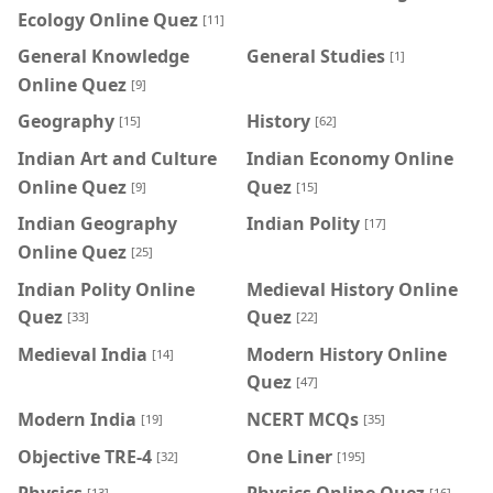
Ecology Online Quez
[11]
General Knowledge
General Studies
[1]
Online Quez
[9]
Geography
History
[15]
[62]
Indian Art and Culture
Indian Economy Online
Online Quez
Quez
[9]
[15]
Indian Geography
Indian Polity
[17]
Online Quez
[25]
Indian Polity Online
Medieval History Online
Quez
Quez
[33]
[22]
Medieval India
Modern History Online
[14]
Quez
[47]
Modern India
NCERT MCQs
[19]
[35]
Objective TRE-4
One Liner
[32]
[195]
Physics
Physics Online Quez
[13]
[16]