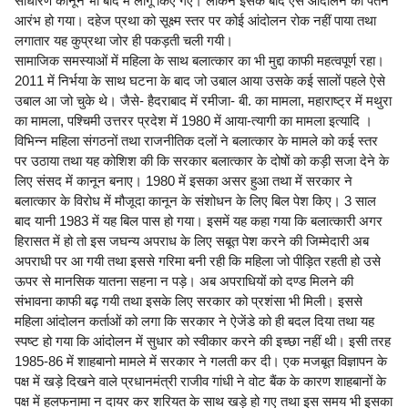
साधारण कानून भी बाद में लागू किए गए। लेकिन इसके बाद ऐसे आंदोलन का पतन
आरंभ हो गया। दहेज प्रथा को सूक्ष्म स्तर पर कोई आंदोलन रोक नहीं पाया तथा
लगातार यह कुप्रथा जोर ही पकड़ती चली गयी।
सामाजिक समस्याओं में महिला के साथ बलात्कार का भी मुद्दा काफी महत्वपूर्ण रहा।
2011 में निर्भया के साथ घटना के बाद जो उबाल आया उसके कई सालों पहले ऐसे
उबाल आ जो चुके थे। जैसे- हैदराबाद में रमीजा- बी. का मामला, महाराष्ट्र में मथुरा
का मामला, पश्चिमी उत्तरर प्रदेश में 1980 में आया-त्यागी का मामला इत्यादि ।
विभिन्न महिला संगठनों तथा राजनीतिक दलों ने बलात्कार के मामले को कई स्तर
पर उठाया तथा यह कोशिश की कि सरकार बलात्कार के दोषों को कड़ी सजा देने के
लिए संसद में कानून बनाए। 1980 में इसका असर हुआ तथा में सरकार ने
बलात्कार के विरोध में मौजूदा कानून के संशोधन के लिए बिल पेश किए। 3 साल
बाद यानी 1983 में यह बिल पास हो गया। इसमें यह कहा गया कि बलात्कारी अगर
हिरासत में हो तो इस जघन्य अपराध के लिए सबूत पेश करने की जिम्मेदारी अब
अपराधी पर आ गयी तथा इससे गरिमा बनी रही कि महिला जो पीड़ित रहती हो उसे
ऊपर से मानसिक यातना सहना न पड़े। अब अपराधियों को दण्ड मिलने की
संभावना काफी बढ़ गयी तथा इसके लिए सरकार को प्रशंसा भी मिली। इससे
महिला आंदोलन कर्ताओं को लगा कि सरकार ने ऐजेंडे को ही बदल दिया तथा यह
स्पष्ट हो गया कि आंदोलन में सुधार को स्वीकार करने की इच्छा नहीं थी। इसी तरह
1985-86 में शाहबानो मामले में सरकार ने गलती कर दी। एक मजबूत विज्ञापन के
पक्ष में खड़े दिखने वाले प्रधानमंत्री राजीव गांधी ने वोट बैंक के कारण शाहबानों के
पक्ष में हलफनामा न दायर कर शरियत के साथ खड़े हो गए तथा इस समय भी इसका