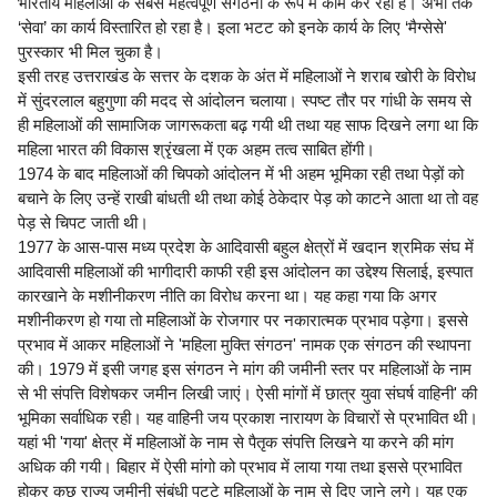
भारतीय महिलाओं के सबसे महत्वपूर्ण संगठनों के रूप में काम कर रहा है। अभी तक
‘सेवा’ का कार्य विस्तारित हो रहा है। इला भटट को इनके कार्य के लिए ‘मैग्सेसे'
पुरस्कार भी मिल चुका है।
इसी तरह उत्तराखंड के सत्तर के दशक के अंत में महिलाओं ने शराब खोरी के विरोध
में सुंदरलाल बहुगुणा की मदद से आंदोलन चलाया। स्पष्ट तौर पर गांधी के समय से
ही महिलाओं की सामाजिक जागरूकता बढ़ गयी थी तथा यह साफ दिखने लगा था कि
महिला भारत की विकास श्रृंखला में एक अहम तत्व साबित होंगी।
1974 के बाद महिलाओं की चिपको आंदोलन में भी अहम भूमिका रही तथा पेड़ों को
बचाने के लिए उन्हें राखी बांधती थी तथा कोई ठेकेदार पेड़ को काटने आता था तो वह
पेड़ से चिपट जाती थी।
1977 के आस-पास मध्य प्रदेश के आदिवासी बहुल क्षेत्रों में खदान श्रमिक संघ में
आदिवासी महिलाओं की भागीदारी काफी रही इस आंदोलन का उद्देश्य सिलाई, इस्पात
कारखाने के मशीनीकरण नीति का विरोध करना था। यह कहा गया कि अगर
मशीनीकरण हो गया तो महिलाओं के रोजगार पर नकारात्मक प्रभाव पड़ेगा। इससे
प्रभाव में आकर महिलाओं ने 'महिला मुक्ति संगठन' नामक एक संगठन की स्थापना
की। 1979 में इसी जगह इस संगठन ने मांग की जमीनी स्तर पर महिलाओं के नाम
से भी संपत्ति विशेषकर जमीन लिखी जाएं। ऐसी मांगों में छात्र युवा संघर्ष वाहिनी' की
भूमिका सर्वाधिक रही। यह वाहिनी जय प्रकाश नारायण के विचारों से प्रभावित थी।
यहां भी 'गया' क्षेत्र में महिलाओं के नाम से पैतृक संपत्ति लिखने या करने की मांग
अधिक की गयी। बिहार में ऐसी मांगो को प्रभाव में लाया गया तथा इससे प्रभावित
होकर कुछ राज्य जमीनी संबंधी पट्टे महिलाओं के नाम से दिए जाने लगे। यह एक