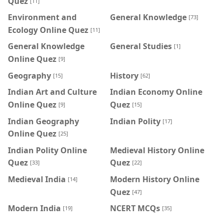
Quez
[11]
Environment and
General Knowledge
[73]
Ecology Online Quez
[11]
General Knowledge
General Studies
[1]
Online Quez
[9]
Geography
History
[15]
[62]
Indian Art and Culture
Indian Economy Online
Online Quez
Quez
[9]
[15]
Indian Geography
Indian Polity
[17]
Online Quez
[25]
Indian Polity Online
Medieval History Online
Quez
Quez
[33]
[22]
Medieval India
Modern History Online
[14]
Quez
[47]
Modern India
NCERT MCQs
[19]
[35]