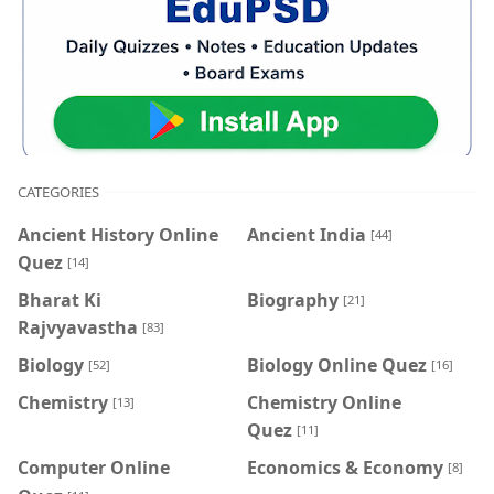
CATEGORIES
Ancient History Online
Ancient India
[44]
Quez
[14]
Bharat Ki
Biography
[21]
Rajvyavastha
[83]
Biology
Biology Online Quez
[52]
[16]
Chemistry
Chemistry Online
[13]
Quez
[11]
Computer Online
Economics & Economy
[8]