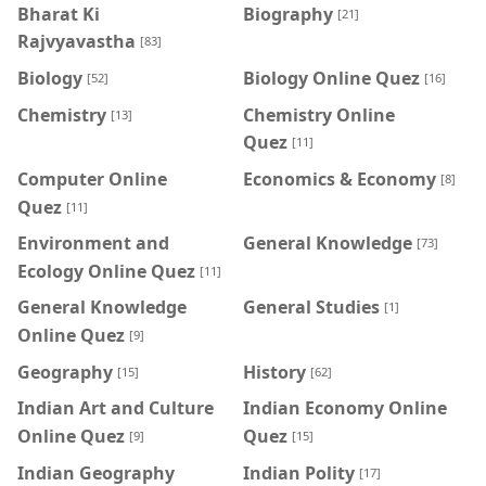
Bharat Ki
Biography
[21]
Rajvyavastha
[83]
Biology
Biology Online Quez
[52]
[16]
Chemistry
Chemistry Online
[13]
Quez
[11]
Computer Online
Economics & Economy
[8]
Quez
[11]
Environment and
General Knowledge
[73]
Ecology Online Quez
[11]
General Knowledge
General Studies
[1]
Online Quez
[9]
Geography
History
[15]
[62]
Indian Art and Culture
Indian Economy Online
Online Quez
Quez
[9]
[15]
Indian Geography
Indian Polity
[17]