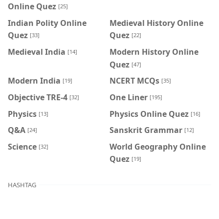
Online Quez
[25]
Indian Polity Online
Medieval History Online
Quez
Quez
[33]
[22]
Medieval India
Modern History Online
[14]
Quez
[47]
Modern India
NCERT MCQs
[19]
[35]
Objective TRE-4
One Liner
[32]
[195]
Physics
Physics Online Quez
[13]
[16]
Q&A
Sanskrit Grammar
[24]
[12]
Science
World Geography Online
[32]
Quez
[19]
HASHTAG