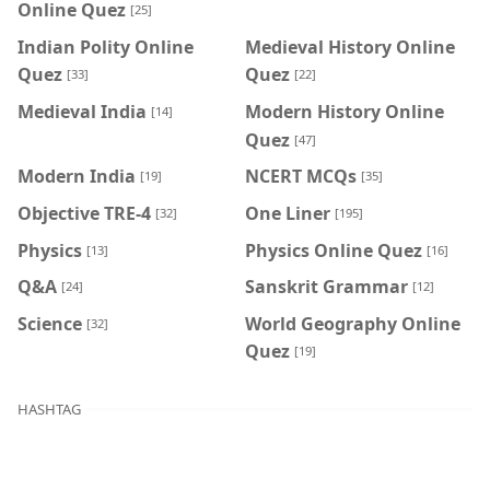
Online Quez
[25]
Indian Polity Online
Medieval History Online
Quez
Quez
[33]
[22]
Medieval India
Modern History Online
[14]
Quez
[47]
Modern India
NCERT MCQs
[19]
[35]
Objective TRE-4
One Liner
[32]
[195]
Physics
Physics Online Quez
[13]
[16]
Q&A
Sanskrit Grammar
[24]
[12]
Science
World Geography Online
[32]
Quez
[19]
HASHTAG