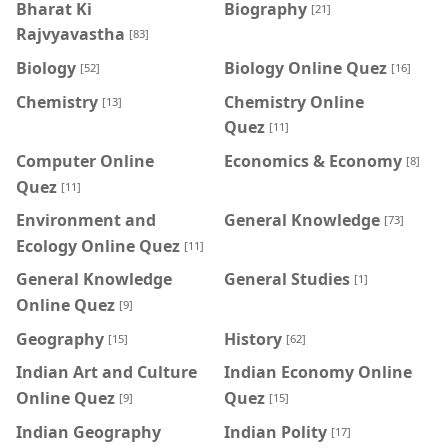
Bharat Ki
Biography
[21]
Rajvyavastha
[83]
Biology
Biology Online Quez
[52]
[16]
Chemistry
Chemistry Online
[13]
Quez
[11]
Computer Online
Economics & Economy
[8]
Quez
[11]
Environment and
General Knowledge
[73]
Ecology Online Quez
[11]
General Knowledge
General Studies
[1]
Online Quez
[9]
Geography
History
[15]
[62]
Indian Art and Culture
Indian Economy Online
Online Quez
Quez
[9]
[15]
Indian Geography
Indian Polity
[17]