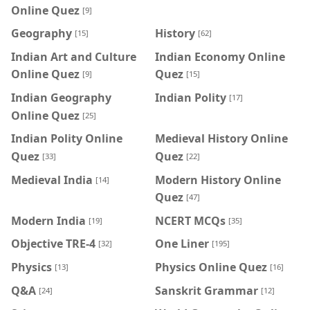
Online Quez
[9]
Geography
History
[15]
[62]
Indian Art and Culture
Indian Economy Online
Online Quez
Quez
[9]
[15]
Indian Geography
Indian Polity
[17]
Online Quez
[25]
Indian Polity Online
Medieval History Online
Quez
Quez
[33]
[22]
Medieval India
Modern History Online
[14]
Quez
[47]
Modern India
NCERT MCQs
[19]
[35]
Objective TRE-4
One Liner
[32]
[195]
Physics
Physics Online Quez
[13]
[16]
Q&A
Sanskrit Grammar
[24]
[12]