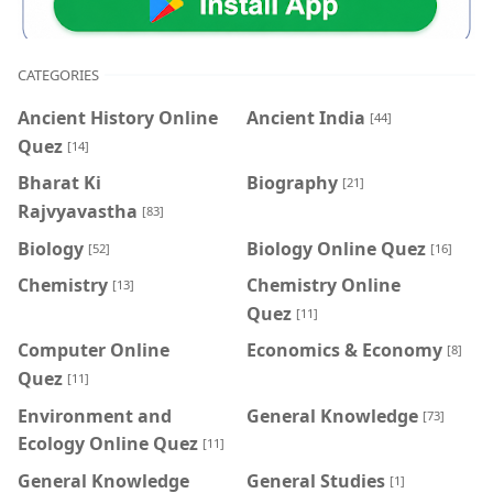
CATEGORIES
Ancient History Online
Ancient India
[44]
Quez
[14]
Bharat Ki
Biography
[21]
Rajvyavastha
[83]
Biology
Biology Online Quez
[52]
[16]
Chemistry
Chemistry Online
[13]
Quez
[11]
Computer Online
Economics & Economy
[8]
Quez
[11]
Environment and
General Knowledge
[73]
Ecology Online Quez
[11]
General Knowledge
General Studies
[1]