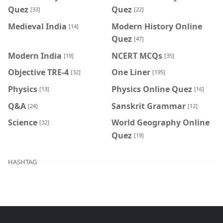
Quez
Quez
[33]
[22]
Medieval India
Modern History Online
[14]
Quez
[47]
Modern India
NCERT MCQs
[19]
[35]
Objective TRE-4
One Liner
[32]
[195]
Physics
Physics Online Quez
[13]
[16]
Q&A
Sanskrit Grammar
[24]
[12]
Science
World Geography Online
[32]
Quez
[19]
HASHTAG