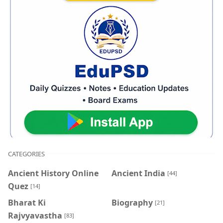
CATEGORIES
Ancient History Online
Ancient India
[44]
Quez
[14]
Bharat Ki
Biography
[21]
Rajvyavastha
[83]