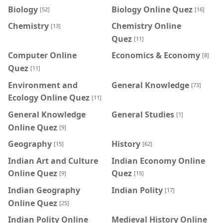
Biology
Biology Online Quez
[52]
[16]
Chemistry
Chemistry Online
[13]
Quez
[11]
Computer Online
Economics & Economy
[8]
Quez
[11]
Environment and
General Knowledge
[73]
Ecology Online Quez
[11]
General Knowledge
General Studies
[1]
Online Quez
[9]
Geography
History
[15]
[62]
Indian Art and Culture
Indian Economy Online
Online Quez
Quez
[9]
[15]
Indian Geography
Indian Polity
[17]
Online Quez
[25]
Indian Polity Online
Medieval History Online