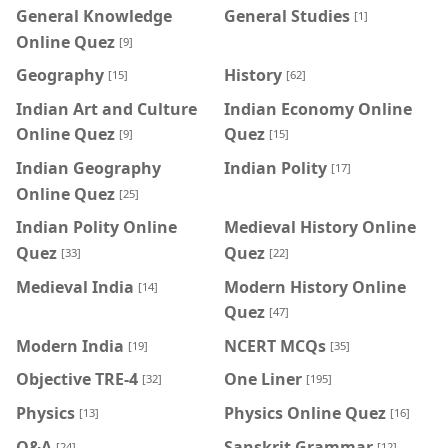
General Knowledge
General Studies
[1]
Online Quez
[9]
Geography
History
[15]
[62]
Indian Art and Culture
Indian Economy Online
Online Quez
Quez
[9]
[15]
Indian Geography
Indian Polity
[17]
Online Quez
[25]
Indian Polity Online
Medieval History Online
Quez
Quez
[33]
[22]
Medieval India
Modern History Online
[14]
Quez
[47]
Modern India
NCERT MCQs
[19]
[35]
Objective TRE-4
One Liner
[32]
[195]
Physics
Physics Online Quez
[13]
[16]
Q&A
Sanskrit Grammar
[24]
[12]