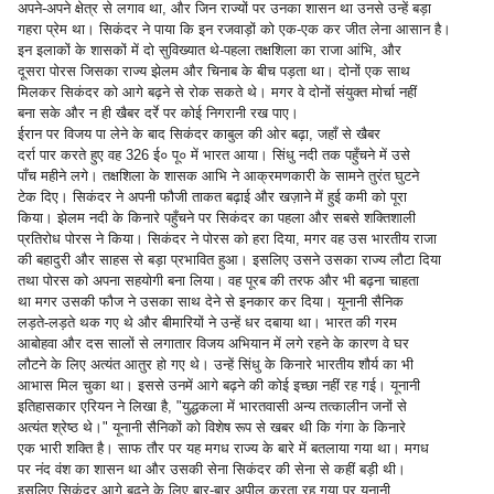
अपने-अपने क्षेत्र से लगाव था, और जिन राज्यों पर उनका शासन था उनसे उन्हें बड़ा
गहरा प्रेम था। सिकंदर ने पाया कि इन रजवाड़ों को एक-एक कर जीत लेना आसान है।
इन इलाकों के शासकों में दो सुविख्यात थे-पहला तक्षशिला का राजा आंभि, और
दूसरा पोरस जिसका राज्य झेलम और चिनाब के बीच पड़ता था। दोनों एक साथ
मिलकर सिकंदर को आगे बढ़ने से रोक सकते थे। मगर वे दोनों संयुक्त मोर्चा नहीं
बना सके और न ही खैबर दर्रे पर कोई निगरानी रख पाए।
ईरान पर विजय पा लेने के बाद सिकंदर काबुल की ओर बढ़ा, जहाँ से खैबर
दर्रा पार करते हुए वह 326 ई० पू० में भारत आया। सिंधु नदी तक पहुँचने में उसे
पाँच महीने लगे। तक्षशिला के शासक आभि ने आक्रमणकारी के सामने तुरंत घुटने
टेक दिए। सिकंदर ने अपनी फौजी ताकत बढ़ाई और खज़ाने में हुई कमी को पूरा
किया। झेलम नदी के किनारे पहुँचने पर सिकंदर का पहला और सबसे शक्तिशाली
प्रतिरोध पोरस ने किया। सिकंदर ने पोरस को हरा दिया, मगर वह उस भारतीय राजा
की बहादुरी और साहस से बड़ा प्रभावित हुआ। इसलिए उसने उसका राज्य लौटा दिया
तथा पोरस को अपना सहयोगी बना लिया। वह पूरब की तरफ और भी बढ़ना चाहता
था मगर उसकी फौज ने उसका साथ देने से इनकार कर दिया। यूनानी सैनिक
लड़ते-लड़ते थक गए थे और बीमारियों ने उन्हें धर दबाया था। भारत की गरम
आबोहवा और दस सालों से लगातार विजय अभियान में लगे रहने के कारण वे घर
लौटने के लिए अत्यंत आतुर हो गए थे। उन्हें सिंधु के किनारे भारतीय शौर्य का भी
आभास मिल चुका था। इससे उनमें आगे बढ़ने की कोई इच्छा नहीं रह गई। यूनानी
इतिहासकार एरियन ने लिखा है, "युद्धकला में भारतवासी अन्य तत्कालीन जनों से
अत्यंत श्रेष्ठ थे।" यूनानी सैनिकों को विशेष रूप से खबर थी कि गंगा के किनारे
एक भारी शक्ति है। साफ तौर पर यह मगध राज्य के बारे में बतलाया गया था। मगध
पर नंद वंश का शासन था और उसकी सेना सिकंदर की सेना से कहीं बड़ी थी।
इसलिए सिकंदर आगे बढ़ने के लिए बार-बार अपील करता रह गया पर यूनानी