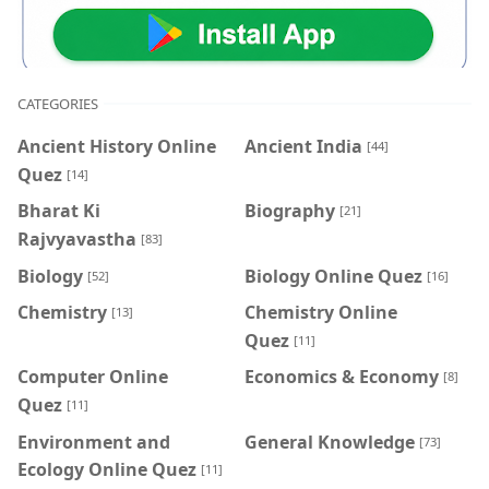
CATEGORIES
Ancient History Online
Ancient India
[44]
Quez
[14]
Bharat Ki
Biography
[21]
Rajvyavastha
[83]
Biology
Biology Online Quez
[52]
[16]
Chemistry
Chemistry Online
[13]
Quez
[11]
Computer Online
Economics & Economy
[8]
Quez
[11]
Environment and
General Knowledge
[73]
Ecology Online Quez
[11]