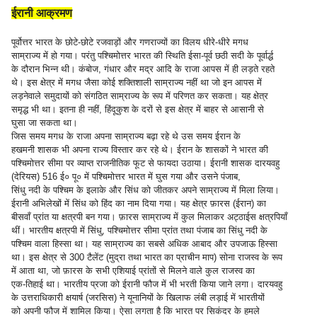
ईरानी आक्रमण
पूर्वोत्तर भारत के छोटे-छोटे रजवाड़ों और गणराज्यों का विलय धीरे-धीरे मगध
साम्राज्य में हो गया। परंतु पश्चिमोत्तर भारत की स्थिति ईसा-पूर्व छठी सदी के पूर्वार्द्ध
के दौरान भिन्न थी। कंबोज, गंधार और मद्र आदि के राजा आपस में ही लड़ते रहते
थे। इस क्षेत्र में मगध जैसा कोई शक्तिशाली साम्राज्य नहीं था जो इन आपस में
लड़नेवाले समुदायों को संगठित साम्राज्य के रूप में परिणत कर सकता। यह क्षेत्र
समृद्ध भी था। इतना ही नहीं, हिंदूकुश के दरों से इस क्षेत्र में बाहर से आसानी से
घुसा जा सकता था।
जिस समय मगध के राजा अपना साम्राज्य बढ़ा रहे थे उस समय ईरान के
हखमनी शासक भी अपना राज्य विस्तार कर रहे थे। ईरान के शासकों ने भारत की
पश्चिमोत्तर सीमा पर व्याप्त राजनीतिक फूट से फायदा उठाया। ईरानी शासक दारयवहु
(देरियस) 516 ई० पू० में पश्चिमोत्तर भारत में घुस गया और उसने पंजाब,
सिंधु नदी के पश्चिम के इलाके और सिंध को जीतकर अपने साम्राज्य में मिला लिया।
ईरानी अभिलेखों में सिंध को हिंद का नाम दिया गया। यह क्षेत्र फ़ारस (ईरान) का
बीसवाँ प्रांत या क्षत्रपी बन गया। फ़ारस साम्राज्य में कुल मिलाकर अट्ठाईस क्षत्रपियाँ
थीं। भारतीय क्षत्रपी में सिंधु, पश्चिमोत्तर सीमा प्रांत तथा पंजाब का सिंधु नदी के
पश्चिम वाला हिस्सा था। यह साम्राज्य का सबसे अधिक आबाद और उपजाऊ हिस्सा
था। इस क्षेत्र से 300 टैलेंट (मुद्रा तथा भारत का प्राचीन माप) सोना राजस्व के रूप
में आता था, जो फ़ारस के सभी एशियाई प्रांतों से मिलने वाले कुल राजस्व का
एक-तिहाई था। भारतीय प्रजा को ईरानी फौज में भी भरती किया जाने लगा। दारयवहु
के उत्तराधिकारी क्षयार्ष (जरसिस) ने यूनानियों के खिलाफ लंबी लड़ाई में भारतीयों
को अपनी फौज में शामिल किया। ऐसा लगता है कि भारत पर सिकंदर के हमले