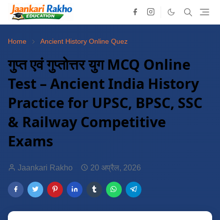
Home
Ancient History Online Quez
गुप्त एवं गुप्तोत्तर युग MCQ Online
Test – Ancient India History
Practice for UPSC, BPSC, SSC
& Railway Competitive
Exams
Jaankari Rakho
20 अप्रैल, 2026