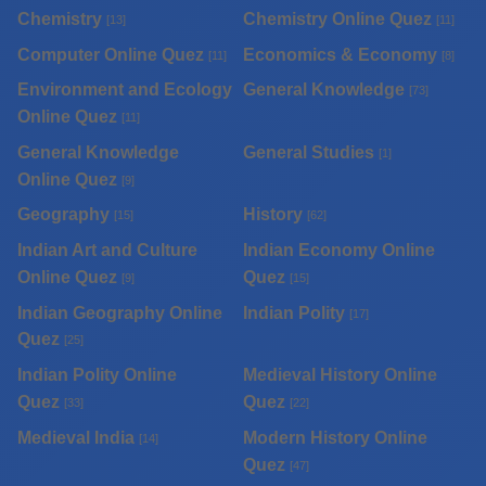
Chemistry
Chemistry Online Quez
[13]
[11]
Computer Online Quez
Economics & Economy
[11]
[8]
Environment and Ecology
General Knowledge
[73]
Online Quez
[11]
General Knowledge
General Studies
[1]
Online Quez
[9]
Geography
History
[15]
[62]
Indian Art and Culture
Indian Economy Online
Online Quez
Quez
[9]
[15]
Indian Geography Online
Indian Polity
[17]
Quez
[25]
Indian Polity Online
Medieval History Online
Quez
Quez
[33]
[22]
Medieval India
Modern History Online
[14]
Quez
[47]