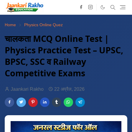
Home
Physics Online Quez
चालकता MCQ Online Test |
Physics Practice Test – UPSC,
BPSC, SSC व Railway
Competitive Exams
Jaankari Rakho
22 अप्रैल, 2026