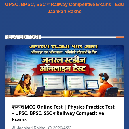
UPSC, BPSC, SSC व Railway Competitive Exams - Edu
Jaankari Rakho
RELATED POST
प्रकाश MCQ Online Test | Physics Practice Test
– UPSC, BPSC, SSC व Railway Competitive
Exams
Jaankari Rakho
2026/4/22