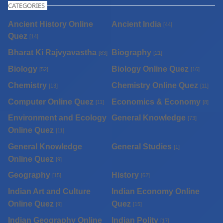
CATEGORIES
Ancient History Online
Ancient India
[44]
Quez
[14]
Bharat Ki Rajvyavastha
Biography
[83]
[21]
Biology
Biology Online Quez
[52]
[16]
Chemistry
Chemistry Online Quez
[13]
[11]
Computer Online Quez
Economics & Economy
[11]
[8]
Environment and Ecology
General Knowledge
[73]
Online Quez
[11]
General Knowledge
General Studies
[1]
Online Quez
[9]
Geography
History
[15]
[62]
Indian Art and Culture
Indian Economy Online
Online Quez
Quez
[9]
[15]
Indian Geography Online
Indian Polity
[17]