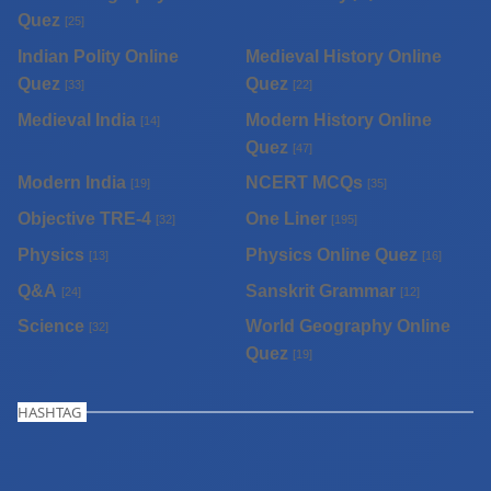
Quez
[25]
Indian Polity Online
Medieval History Online
Quez
Quez
[33]
[22]
Medieval India
Modern History Online
[14]
Quez
[47]
Modern India
NCERT MCQs
[19]
[35]
Objective TRE-4
One Liner
[32]
[195]
Physics
Physics Online Quez
[13]
[16]
Q&A
Sanskrit Grammar
[24]
[12]
Science
World Geography Online
[32]
Quez
[19]
HASHTAG