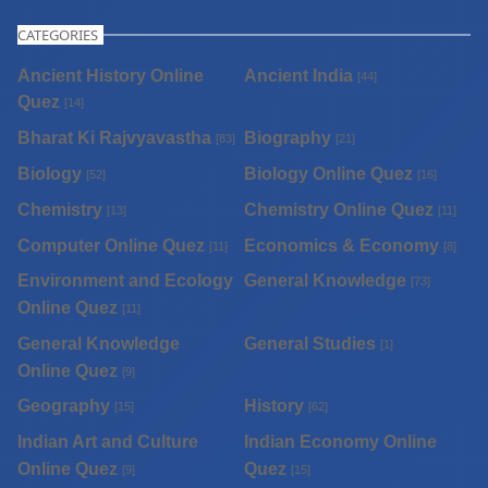
CATEGORIES
Ancient History Online
Ancient India
[44]
Quez
[14]
Bharat Ki Rajvyavastha
Biography
[83]
[21]
Biology
Biology Online Quez
[52]
[16]
Chemistry
Chemistry Online Quez
[13]
[11]
Computer Online Quez
Economics & Economy
[11]
[8]
Environment and Ecology
General Knowledge
[73]
Online Quez
[11]
General Knowledge
General Studies
[1]
Online Quez
[9]
Geography
History
[15]
[62]
Indian Art and Culture
Indian Economy Online
Online Quez
Quez
[9]
[15]