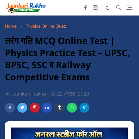
Home
Physics Online Quez
तरंग गति MCQ Online Test |
Physics Practice Test – UPSC,
BPSC, SSC व Railway
Competitive Exams
Jaankari Rakho
22 अप्रैल, 2026