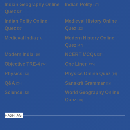
Indian Geography Online
Indian Polity
[17]
Quez
[25]
Indian Polity Online
Medieval History Online
Quez
Quez
[33]
[22]
Medieval India
Modern History Online
[14]
Quez
[47]
Modern India
NCERT MCQs
[19]
[35]
Objective TRE-4
One Liner
[32]
[195]
Physics
Physics Online Quez
[13]
[16]
Q&A
Sanskrit Grammar
[24]
[12]
Science
World Geography Online
[32]
Quez
[19]
HASHTAG