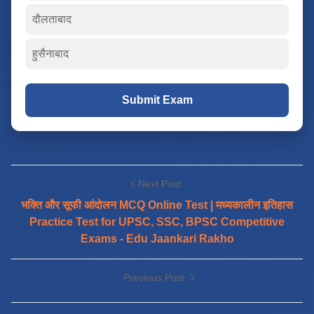
दौलताबाद
हुसैनाबाद
Submit Exam
Next Post
भक्ति और सूफी आंदोलन MCQ Online Test | मध्यकालीन इतिहास
Practice Test for UPSC, SSC, BPSC Competitive
Exams - Edu Jaankari Rakho
Previous Post