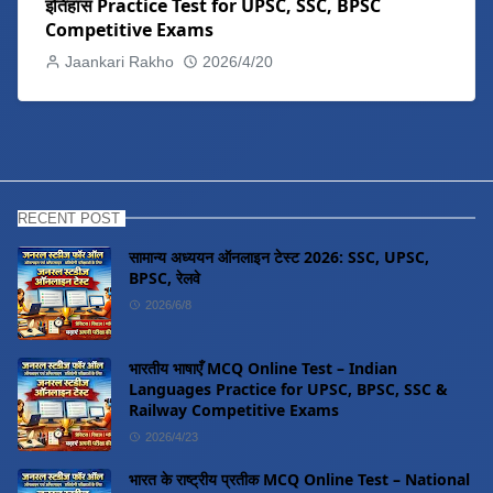
इतिहास Practice Test for UPSC, SSC, BPSC
Competitive Exams
Jaankari Rakho
2026/4/20
RECENT POST
सामान्य अध्ययन ऑनलाइन टेस्ट 2026: SSC, UPSC,
BPSC, रेलवे
2026/6/8
भारतीय भाषाएँ MCQ Online Test – Indian
Languages Practice for UPSC, BPSC, SSC &
Railway Competitive Exams
2026/4/23
भारत के राष्ट्रीय प्रतीक MCQ Online Test – National