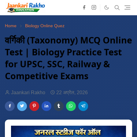
Home
Biology Online Quez
वर्गिकी (Taxonomy) MCQ Online
Test | Biology Practice Test
for UPSC, SSC, Railway &
Competitive Exams
Jaankari Rakho
22 अप्रैल, 2026