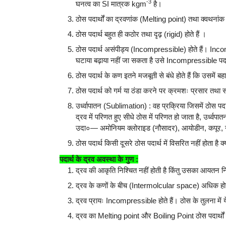
-3
घनत्व का SI मात्रक kgm
है।
ठोस पदार्थों का द्रवणांक (Melting point) तथा क्वथनांक 
ठोस पदार्थ बहुत ही कठोर तथा दृढ़ (rigid) होते हैं ।
ठोस पदार्थ असंपीड्य (Incompressible) होते हैं। In
घटाया बढ़ाया नहीं जा सकता है उसे Incompressible पदार
ठोस पदार्थ के कण इतने मजबूती से बंधे होते हैं कि उसमें बहाव
ठोस पदार्थ को गर्म या ठंडा करने पर क्रमशः प्रसार तथा 
उर्ध्वापातन (Sublimation) : वह प्रक्रिया जिसमें ठोस पदा
द्रव में परिणत हुए सीधे ठोस में परिणत हो जाता है, उर्ध्वप
उदा०— अमोनियम क्लोराइड (नौसादर), आयोडीन, कपूर, नै
ठोस पदार्थ किसी दूसरे ठोस पदार्थ में विसरित नहीं होता है क
पदार्थ के द्रव अवस्था के गुण :
द्रव की आकृति निश्चित नहीं होती है किंतु उसका आयतन नि
द्रव के कणों के बीच (Intermolcular space) अधिक होन
द्रव प्रायः Incompressible होते हैं। ठोस के तुलना में ये
द्रव का Melting point और Boiling Point ठोस पदार्थों के