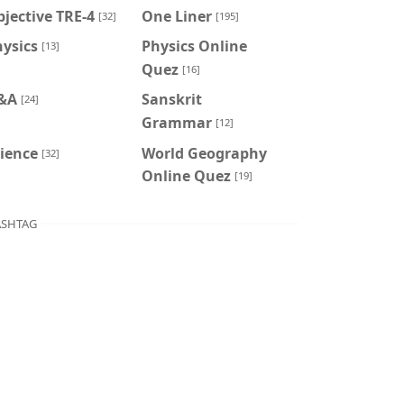
jective TRE-4
One Liner
[32]
[195]
ysics
Physics Online
[13]
Quez
[16]
&A
Sanskrit
[24]
Grammar
[12]
ience
World Geography
[32]
Online Quez
[19]
SHTAG