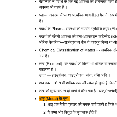
वैज्ञानिकों ने पदार्थ के एक नई अवस्था का अविष्कार कि
अवस्था भी कहते हैं ।
प्लाज्मा अवस्था में पदार्थ अत्यधिक आयनीकृत गैस के रूप म
हैं।
पदार्थ के Plasma अवस्था को उपयोग प्रदिप्ति ट्यूब (Fl
पदार्थ की पाँचवी अवस्था को बोस-आइंस्टाइन कंडेन्सेट (B
भौतिक वैज्ञानिक—सत्येंद्रनाथ बोस ने प्रस्तुत किया था और
Chemical Classification of Matter - रसायनिक संरचना
गया है।
तत्व (Element)- वह पदार्थ जो किसी भी भौतिक या रसायनिक व
कहलाता है ।
उदा०— हाइड्रोजन, नाइट्रोजन, सोना, ताँबा आदि ।
अब तक 118 से भी अधिक तत्व की खोज हो चुकी है जिनमें 92 त
तत्व को मुख्य रूप से दो भागों में बाँटा गया है - धातु (m
धातु (Metal) के गुणः-
धातु एक विशेष प्रकार की चमक पायी जाती है जिसे ध
ये उष्मा और विद्युत के सुचालक होते हैं ।