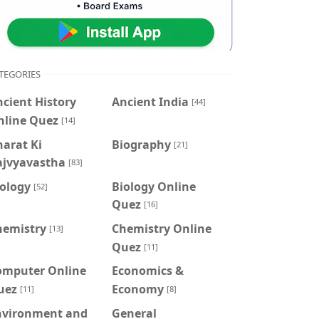
TEGORIES
cient History
Ancient India
[44]
nline Quez
[14]
arat Ki
Biography
[21]
ajvyavastha
[83]
iology
Biology Online
[52]
Quez
[16]
hemistry
Chemistry Online
[13]
Quez
[11]
omputer Online
Economics &
uez
Economy
[11]
[8]
nvironment and
General