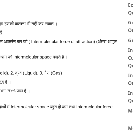
Ec
Q
G
म की हम इसकी कल्पना भी नहीं कर सकते ।
O
ैं
G
। इस आकर्षण बल को ( Intermolecular force of attraction) (अंतरा अणुक
In
क्त स्थान को Intermolcular space कहते हैं ।
Cu
Q
स (Solid), 2. द्रव (Liquid), 3. गैस (Gas) ।
I
जूद है ।
O
ं लगभग 70% जल है ।
In
Q
दार्थों में Intermolcular space बहुत ही कम तथा Intermolcular force
Me
M