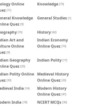
ology Online
Knowledge
[73]
uez
[11]
eneral Knowledge
General Studies
[1]
nline Quez
[9]
eography
History
[15]
[62]
dian Art and
Indian Economy
lture Online
Online Quez
[15]
uez
[9]
ndian Geography
Indian Polity
[17]
nline Quez
[25]
dian Polity Online
Medieval History
uez
Online Quez
[33]
[22]
dieval India
Modern History
[14]
Online Quez
[47]
odern India
NCERT MCQs
[19]
[35]