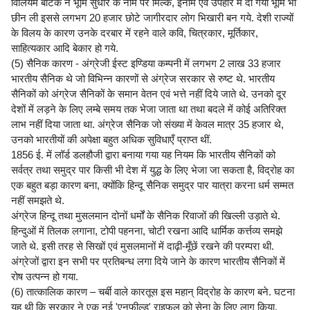
विलियम बैंटिक ने भूमि सुधार के नाम पर मिल्क, इनाम एवं उपहार में दी गयी भूमि भी
छीन ली इससे लगभग 20 हजार छोटे जागीरदार लोग भिखारी बन गये. देशी राज्यों
के विलय के कारण उनके दरबार में रहने वाले कवि, चित्रकार, मूर्तिकार,
साहित्यकार आदि बेकार हो गये.
(5) सैनिक कारण - अंग्रेजी ईस्ट इण्डिया कम्पनी में लगभग 2 लाख 33 हजार
भारतीय सैनिक थे जो विभिन्न कारणों से अंग्रेज सरकार से रुष्ट थे. भारतीय
सैनिकों को अंग्रेज सैनिकों के समान वेतन एवं भत्ते नहीं दिये जाते थे. उनको दूर
देशों में लड़ने के लिए लम्बे समय तक भेजा जाता था तथा बदले में कोई अतिरिक्त
लाभ नहीं दिया जाता था. अंग्रेज सैनिक जो संख्या में केवल मात्र 35 हजार थे,
उनको भारतीयों की अपेक्षा बहुत अधिक सुविधाएँ प्राप्त थीं.
1856 ई. में लॉर्ड डलहौजी द्वारा बनाया गया यह नियम कि भारतीय सैनिकों को
सर्वत्र तथा समुद्र पार किसी भी देश में युद्ध के लिए भेजा जा सकता है, विद्रोह का
एक बहुत बड़ा कारण बना, क्योंकि हिन्दू सैनिक समुद्र पार यात्रा करना धर्म सम्मत
नहीं समझते थे.
अंग्रेज हिन्दू तथा मुसलमान दोनों धर्मों के सैनिक रिवाजों की खिल्ली उड़ाते थे.
हिन्दुओं में तिलक लगाना, टोपी पहनना, चोटी रखना आदि धार्मिक कर्त्तव्य समझे
जाते थे. इसी तरह से सिखों एवं मुसलमानों में दाढ़ी-मूँछें रखने की परम्परा थी.
अंग्रेजों द्वारा इन सभी पर प्रतिबन्ध लगा दिये जाने के कारण भारतीय सैनिकों में
रोष उत्पन्न हो गया.
(6) तात्कालिक कारण – चर्बी वाले कारतूस इस महान् विद्रोह के कारण बने. घटना
यह थी कि सरकार ने एक नई 'एनफील्ड' राइफल को सेना के लिए लागू किया,