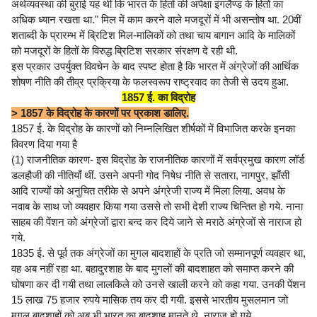
अर्थव्यवस्था की बुराई यह थी कि भारत के हितों की अपेक्षा इंगलैण्ड के हितों का
अधिक ध्यान रखता था." मिल में काम करने वाले मजदूरों में भी असन्तोष था. 20वीं
शताब्दी के प्रारम्भ में ब्रिटिश मिल-मालिकों को तथा चाय बागान आदि के मालिकों
को मजदूरों के हितों के विरुद्ध ब्रिटिश सरकार संरक्षण दे रही थी.
इस प्रकार उपर्युक्त विवचेन के बाद स्पष्ट होता है कि भारत में अंग्रेजों की आर्थिक
शोषण नीति की तीव्र प्रक्रिया के फलस्वरूप राष्ट्रवाद का तेजी से उदय हुआ.
1857 ई. का विद्रोह
> 1857 के विद्रोह के कारणों पर प्रकाश डालिए.
1857 ई. के विद्रोह के कारणों को निम्नलिखित शीर्षकों में विभाजित करके इनका
विवरण दिया गया है
(1) राजनीतिक कारण- इस विद्रोह के राजनीतिक कारणों में सर्वप्रमुख कारण लॉर्ड
डलहौजी की नीतियाँ थीं. उसने अपनी गोद निषेध नीति से सतारा, नागपुर, झाँसी
आदि राज्यों को अनुचित तरीके से अपने अंग्रेजी राज्य में मिला लिया. अवध के
नवाब के साथ जो व्यवहार किया गया उससे तो सभी देशी राज्य चिन्तित हो गये. नाना
साहब की पेंशन को अंग्रेजों द्वारा बन्द कर दिये जाने से मराठे अंग्रेजों से नाराज हो
गये.
1835 ई. से पूर्व तक अंग्रेजों का मुगल बादशाहों के प्रति जो सम्मानपूर्ण व्यवहार था,
वह अब नहीं रहा था. बहादुरशाह के बाद मुगलों की बादशाहत को समाप्त करने की
घोषणा कर दी गयी तथा लालकिले को उनसे खाली करने को कहा गया. उनकी पेंशन
15 लाख 75 हजार रुपये मासिक तय कर दी गयी. इससे भारतीय मुसलमान जो
मुगल बादशाहों को अब भी भारत का बादशाह मानते थे, नाराज हो गये.