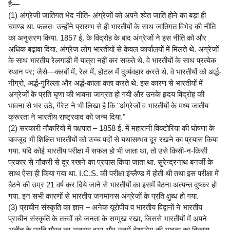
है—
(1) अंग्रेजी जातिगत भेद नीति- अंग्रेजों को अपने श्वेत जाति होने का बड़ा ही
घमण्ड था. फलतः उन्होंने प्रारम्भ से ही भारतीयों के साथ जातिगत विभेद की नीति
का अनुसरण किया. 1857 ई. के विद्रोह के बाद अंग्रेजों ने इस नीति को और
अधिक बढ़ावा दिया. अंग्रेज लोग भारतीयों से केवल कार्यालयों में मिलते थे. अंग्रेजों
के साथ भारतीय रेलगाड़ी में यात्रा नहीं कर सकते थे. वे भारतीयों के साथ प्रत्येक
स्थान पर; जैसे—क्लबों में, रेल में, होटल में दुर्व्यवहार करते थे. वे भारतीयों को अर्द्ध-
नीग्रो, अर्द्ध-गुरिल्ला और अर्द्ध-काला कहा करते थे. इस कारण से भारतीयों में
अंग्रेजों के प्रति घृणा की भावना जाग्रत हो गयी और उनके हृदय विद्रोह की
भावना से भर उठे, गैरेट ने भी लिखा है कि "अंग्रेजों व भारतीयों के मध्य जातीय
क्रूरता ने भारतीय राष्ट्रवाद को जन्म दिया."
(2) सरकारी नौकरियों में पक्षपात – 1858 ई. में महारानी विक्टोरिया की घोषणा के
बावजूद भी शिक्षित भारतीयों को उच्च पदों से यथासम्भव दूर रखने का प्रयास किया
गया. यदि कोई भारतीय परीक्षा में सफल हो भी जाता था, तो उसे किसी-न-किसी
प्रकार से नौकरी से दूर रखने का प्रयास किया जाता था. सुरेन्द्रनाथ बनर्जी के
साथ ऐसा ही किया गया था. I.C.S. की परीक्षा इंग्लैण्ड में होती थी तथा इस परीक्षा में
बैठने की उम्र 21 वर्ष कर दिये जाने से भारतीयों का इसमें बैठना अत्यन्त दुष्कर हो
गया. इन सभी कारणों से भारतीय जनमानस अंग्रेजों के प्रति क्षुब्ध हो गया.
(3) प्राचीन संस्कृति का ज्ञान – अनेक यूरोपीय व भारतीय विद्वानों ने भारतीय
प्राचीन संस्कृति के तत्त्वों को जनता के सम्मुख रखा, जिससे भारतीयों में अपने
अतीत के प्रति गौरव का अनुभव हुआ और उनमें देशप्रेम की भावना का विकास