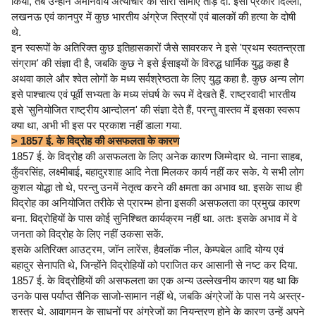
किया, तब उन्होंने अमानवीय अत्याचार की सारी सीमाएँ तोड़ दीं. इसी प्रकार दिल्ली,
लखनऊ एवं कानपुर में कुछ भारतीय अंग्रेज स्त्रियों एवं बालकों की हत्या के दोषी
थे.
इन स्वरूपों के अतिरिक्त कुछ इतिहासकारों जैसे सावरकर ने इसे 'प्रथम स्वतन्त्रता
संग्राम' की संज्ञा दी है, जबकि कुछ ने इसे ईसाइयों के विरुद्ध धार्मिक युद्ध कहा है
अथवा काले और श्वेत लोगों के मध्य सर्वश्रेष्ठता के लिए युद्ध कहा है. कुछ अन्य लोग
इसे पाश्चात्य एवं पूर्वी सभ्यता के मध्य संघर्ष के रूप में देखते हैं. राष्ट्रवादी भारतीय
इसे 'सुनियोजित राष्ट्रीय आन्दोलन' की संज्ञा देते हैं, परन्तु वास्तव में इसका स्वरूप
क्या था, अभी भी इस पर प्रकाश नहीं डाला गया.
> 1857 ई. के विद्रोह की असफलता के कारण
1857 ई. के विद्रोह की असफलता के लिए अनेक कारण जिम्मेदार थे. नाना साहब,
कुँवरसिंह, लक्ष्मीबाई, बहादुरशाह आदि नेता मिलकर कार्य नहीं कर सके. ये सभी लोग
कुशल योद्धा तो थे, परन्तु उनमें नेतृत्व करने की क्षमता का अभाव था. इसके साथ ही
विद्रोह का अनियोजित तरीके से प्रारम्भ होना इसकी असफलता का प्रमुख कारण
बना. विद्रोहियों के पास कोई सुनिश्चित कार्यक्रम नहीं था. अतः इसके अभाव में वे
जनता को विद्रोह के लिए नहीं उकसा सकें.
इसके अतिरिक्त आउट्रम, जॉन लारेंस, हैवलॉक नील, केम्पबेल आदि योग्य एवं
बहादुर सेनापति थे, जिन्होंने विद्रोहियों को पराजित कर आसानी से नष्ट कर दिया.
1857 ई. के विद्रोहियों की असफलता का एक अन्य उल्लेखनीय कारण यह था कि
उनके पास पर्याप्त सैनिक साजो-सामान नहीं थे, जबकि अंग्रेजों के पास नये अस्त्र-
शस्त्र थे. आवागमन के साधनों पर अंग्रेजों का नियन्त्रण होने के कारण उन्हें अपने