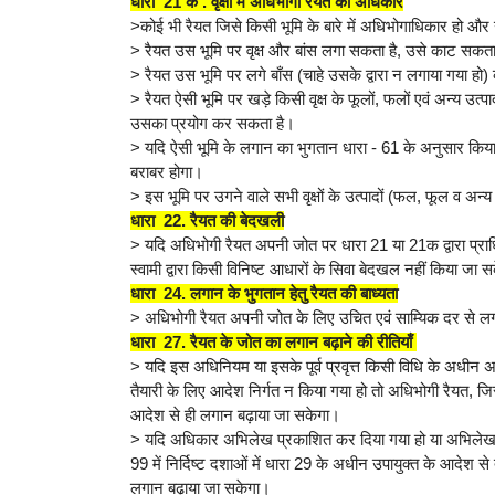
धारा 21 क . वृक्षों में अधिभोगी रैयत का अधिकार
>कोई भी रैयत जिसे किसी भूमि के बारे में अधिभोगाधिकार हो और
> रैयत उस भूमि पर वृक्ष और बांस लगा सकता है, उसे काट सकता
> रैयत उस भूमि पर लगे बाँस (चाहे उसके द्वारा न लगाया गया ह
> रैयत ऐसी भूमि पर खड़े किसी वृक्ष के फूलों, फलों एवं अन्य उत्
उसका प्रयोग कर सकता है।
> यदि ऐसी भूमि के लगान का भुगतान धारा - 61 के अनुसार किया जा
बराबर होगा।
> इस भूमि पर उगने वाले सभी वृक्षों के उत्पादों (फल, फूल व अन्य
धारा 22. रैयत की बेदखली
> यदि अधिभोगी रैयत अपनी जोत पर धारा 21 या 21क द्वारा प्राधिक
स्वामी द्वारा किसी विनिष्ट आधारों के सिवा बेदखल नहीं किया जा
धारा 24. लगान के भुगतान हेतु रैयत की बाध्यता
> अधिभोगी रैयत अपनी जोत के लिए उचित एवं साम्यिक दर से 
धारा 27. रैयत के जोत का लगान बढ़ाने की रीतियाँ
> यदि इस अधिनियम या इसके पूर्व प्रवृत्त किसी विधि के अधी
तैयारी के लिए आदेश निर्गत न किया गया हो तो अधिभोगी रैयत, जिस
आदेश से ही लगान बढ़ाया जा सकेगा।
> यदि अधिकार अभिलेख प्रकाशित कर दिया गया हो या अभिलेख की
99 में निर्दिष्ट दशाओं में धारा 29 के अधीन उपायुक्त के आदेश 
लगान बढ़ाया जा सकेगा।