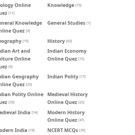
ology Online
Knowledge
[73]
uez
[11]
eneral Knowledge
General Studies
[1]
nline Quez
[9]
eography
History
[15]
[62]
dian Art and
Indian Economy
lture Online
Online Quez
[15]
uez
[9]
ndian Geography
Indian Polity
[17]
nline Quez
[25]
dian Polity Online
Medieval History
uez
Online Quez
[33]
[22]
dieval India
Modern History
[14]
Online Quez
[47]
odern India
NCERT MCQs
[19]
[35]