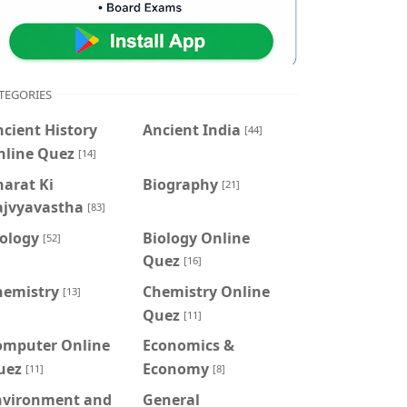
TEGORIES
cient History
Ancient India
[44]
nline Quez
[14]
arat Ki
Biography
[21]
ajvyavastha
[83]
iology
Biology Online
[52]
Quez
[16]
hemistry
Chemistry Online
[13]
Quez
[11]
omputer Online
Economics &
uez
Economy
[11]
[8]
nvironment and
General