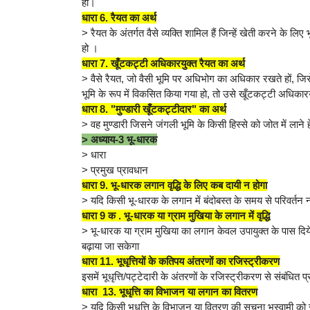
हो।
धारा 6. रैयत का अर्थ
> रैयत के अंतर्गत वैसे व्यक्ति शामिल हैं जिन्हें खेती करने के ल
हो ।
धारा 7. खूँटकट्टी अधिकारयुक्त रैयत का अर्थ
> वैसे रैयत, जो वैसी भूमि पर अधिभोग का अधिकार रखते हों, जिसे उ
भूमि के रूप में विकसित किया गया हो, तो उसे खूँटकट्टी अधिकार
धारा 8. "मुण्डारी खूँटकट्टीदार" का अर्थ
> वह मुण्डारी जिसने जंगली भूमि के किसी हिस्से को जोत में लाने
> अध्याय-3 भू-धारक
> धारा
> प्रमुख प्रावधान
धारा 9. भू-धारक लगान वृद्धि के लिए कब दायी न होगा
> यदि किसी भू-धारक के लगान में बंदोबस्त के समय से परिवर्तन न
धारा 9 क . भू-धारक या ग्राम मुखिया के लगान में वृद्धि
> भू-धारक या ग्राम मुखिया का लगान केवल उपायुक्त के पास दिय
बढ़ाया जा सकेगा
धारा 11. भूधृत्तियों के कतिपय अंतरणों का रजिस्ट्रीकरण
इसमें भूधृत्ति/पट्टेदारी के अंतरणों के रजिस्ट्रीकरण से संबंधित प्
धारा 13. भूधृत्ति का विभाजन या लगान का वितरण
> यदि किसी भूधृत्ति के विभाजन या वितरण की सूचना भूस्वामी को र