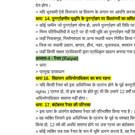
देय होगा।
> यदि भूस्वामी ऐसे विभाजन या वितरण के लगान पर आपत्ति करत
धारा 14. पुनर्ग्रहणीय भूधृत्ति के पुनर्ग्रहण पर विल्लंगमों का वा
> कोई जमीन जो पुनर्ग्रहण योग्य हो, अपने पुनर्ग्रहण की तिथि पर
> निम्न परिस्थितियों में पट्टे पर दी गयी भूमि का पुनर्ग्रहण नहीं
» जहाँ निवासगृह, निर्माणशाला या अन्य स्थायी भवन निर्मित किया
» जिस पर स्थायी उद्यान, बागान, हौज, नहर, पूजास्थल, श्मशान य
» जहाँ किसी सक्षम प्राधिकारी द्वारा प्राधिकृत खदान बनाया गया 
अध्याय-4 - रैयत (Raiyat)
> धारा
> प्रमुख प्रावधान
धारा 16. विद्यमान अधिभोगाधिकार का बना रहना
> यदि किसी रैयत को इस अधिनियम के प्रारंभ होने के पूर्व कानून
rights ) प्राप्त हो, तो इस बात के होते हुए भी कि उसने 12 वर्ष
अधिभोगाधिकार समाप्त नहीं होगा।
धारा 17. बंदोबस्त रैयत की परिभाषा
> इस धारा के अंतर्गत बंदोबस्त रैयत को परिभाषित किया गया है। 
» वह व्यक्ति जिसने इस अधिनियम के प्रारंभ के पूर्व या पश्चात् किस
किया हो, 12 वर्ष की अवधि समाप्त होने पर उस ग्राम का बंदोबस
» कोई व्यक्ति जब तक रैयत के रूप में भूमि धारण करता है, वह र