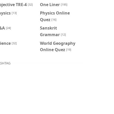
jective TRE-4
One Liner
[32]
[195]
ysics
Physics Online
[13]
Quez
[16]
&A
Sanskrit
[24]
Grammar
[12]
ience
World Geography
[32]
Online Quez
[19]
SHTAG