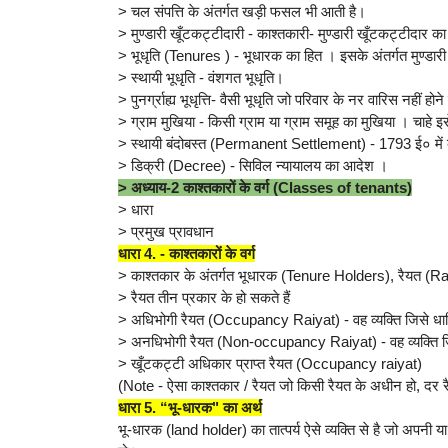
> चल संपत्ति के अंतर्गत खड़ी फसल भी आती है।
> मुण्डारी खूँटकट्टीदारी - काश्तकारी- मुण्डारी खूँटकट्टीदार का
> भूधृति (Tenures ) - भूधारक का हित । इसके अंतर्गत मुण्डारी
> स्थायी भूधृति - वंशगत भूधृति।
> पुनर्ग्राह्य भूधृत्ति- वैसी भूधृति जो परिवार के नर वारिस नहीं 
> ग्राम मुखिया - किसी ग्राम या ग्राम समूह का मुखिया । चाहे इ
> स्थायी बंदोबस्त (Permanent Settlement) - 1793 ई० में बंगा
> डिक्री (Decree) - सिविल न्यायालय का आदेश ।
> अध्याय-2 काश्तकारों के वर्ग (Classes of tenants)
> धारा
> प्रमुख प्रावधान
धारा 4. - काश्तकारों के वर्ग
> काश्तकार के अंतर्गत भूधारक (Tenure Holders), रैयत (Raiy
> रैयत तीन प्रकार के हो सकते हैं
> अधिभोगी रैयत (Occupancy Raiyat) - वह व्यक्ति जिसे धार
> अनधिभोगी रैयत (Non-occupancy Raiyat) - वह व्यक्ति जि
> खूँटकट्टी अधिकार प्राप्त रैयत (Occupancy raiyat)
(Note - ऐसा काश्तकार / रैयत जो किसी रैयत के अधीन हो, दर 
धारा 5. “भू-धारक" का अर्थ
भू-धारक (land holder) का तात्पर्य ऐसे व्यक्ति से है जो अपनी 