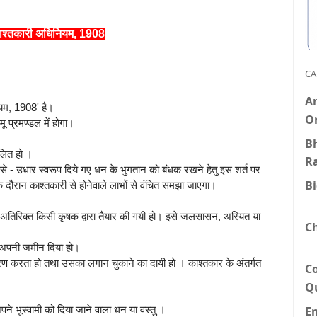
काश्तकारी अधिनियम, 1908
CA
An
ियम, 1908' है।
O
ू प्रमण्डल में होगा।
Bh
रचलित हो ।
R
े - उधार स्वरूप दिये गए धन के भुगतान को बंधक रखने हेतु इस शर्त पर
B
दौरान काश्तकारी से होनेवाले लाभों से वंचित समझा जाएगा।
े अतिरिक्त किसी कृषक द्वारा तैयार की गयी हो। इसे जलसासन, अरियत या
C
ो अपनी जमीन दिया हो।
धारण करता हो तथा उसका लगान चुकाने का दायी हो । काश्तकार के अंतर्गत
C
Q
E
ने भूस्वामी को दिया जाने वाला धन या वस्तु ।