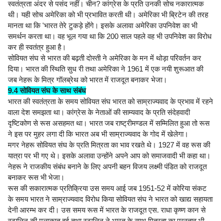
स्वतंत्रता अंदर से पसंद नहीं। चीन? कांग्रेस के प्रति उनकी सोच नकारात्मक
थी। यही सोच अमेरिका को भी प्रभावित करती थी। अमेरिका भी ब्रिटेन की तरह
मानता था कि 'भारत तेरे टुकड़े होंगे। इसके अलावा अमेरिका उपनिवेश का भी
समर्थन करता था। वह भूल गया था कि 200 साल पहले वह भी उपनिवेश का विरोध
कर ही स्वतंत्र हुआ है।
सोवियत संघ से भारत की बढ़ती दोस्ती ने अमेरिका के मन में थोड़ा परिवर्तन कर
दिया। भारत की स्थिति सुध री तथा अमेरिका ने 1961 में एक नयी शुरूआत की
जब नेहरू के मित्र गॉलब्रेथ को भारत में राजदूत बनाकर भेजा।
9.4 सोवियत संघ के साथ संबंध
भारत की स्वतंत्रता के समय सोवियत संघ भारत को साम्राज्यवाद के प्रभाव में रहने
वाला देश समझता था। कांग्रेस के नेताओं की साम्यवाद के प्रति संदेहवादी
दृष्टिकोण से रूस असहमत था। भारत जब राष्ट्रीमण्डल में सम्मिलित हुआ तो रूस
ने इस पर मुहर लगा दी कि भारत अब भी साम्राज्यवाद के गोद में खेलेगा।
मगर नेहरू सोवियत संघ के प्रति मित्रता का भाव रखते थे। 1927 में वह रूस की
यात्रा पर भी गए थे। इसके अलावा उन्होंने अपने आप को समाजवादी भी कहा था।
नेहरू ने राजकीय संबंध बनाने के लिए अपनी बहन विजय लक्ष्मी पंडित को राजदूत
बनाकर रूस भी भेजा।
रूस की सकारात्मक प्रतिक्रिया उस समय आई जब 1951-52 में कोरिया संकट
के समय भारत ने साम्राज्यवाद विरोध किया सोवियत संघ ने भारत को खाद्य सहायता
देनी आरम्भ कर दी। उस समय रूस में भारत के राजदूत एस. राधा कृष्ण कान से
स्टालिन की मुलाकात हुई तथा स्टालिन ने भारत के साथ मित्रता का प्रस्ताव भी