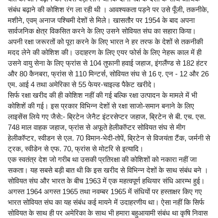
संबंध बढ़ाने की कोशिश रंग ला रही थी । आवश्यकता पड़ने पर उसे पूँजी, तकनीके,
मशीने, एवम् अनाज पश्चिमी देशों से मिले। खासतौर पर 1954 के बाद अपना
सार्वजनिक क्षेत्र विकसित करने के लिए उसने सोवियत संघ का सहारा किया।
अपनी रक्षा जरूरतों को पूरा करने के लिए भारत ने हर तरफ के देशों से तकनीकी
मदद लेने की कोशिश की। उदाहरण के लिए एयर फोर्स के लिए नेहरू काल में ही
उसने वायु सेना के लिए फ्रांस से 104 तुफानी हवाई जहाज, इंगलैंण्ड से 182 हंटर
और 80 कैनबरा, फ्रांस से 110 मिन्टर्स, सोवियत संघ से 16 ए. एन - 12 और 26
एम. आई 4 तथा अमेरिका से 55 फेयर-चाइल्ड पैकेट खरीदे।
सिर्फ रक्षा खरीद की ही कोशिश नहीं की गई बल्कि रक्षा उत्पादन के मामले में भी
कोशिशें की गई। इस प्रकार विभिन्न देशों से रक्षा साजो-समान बनाने के लिए
लाइसेंस लिये गए जैसे:- ब्रिटेन जेनैट इंटरसेप्टर जहाज, ब्रिटेन से बी. एच. एस.
748 माल वाहक जहाज, फ्रांस से अफूते हेलीकॉप्टर सोवियत संघ से मीग
हेलीकॉप्टर, स्वीडन से एल. 70 विमान-भेदी-तोपें, ब्रिटेन से विजयंता टैंक, जर्मनी से
ट्रक, स्वीडेन से एफ. 70, फ्रांस से मोटरि से इत्यादि।
एक स्वतंत्र देश जो गरीब था उसकी प्रतिरक्षा की कोशिशों को नकारा नहीं जा
सकता। यह सबसे बड़ी बात थी कि इस खरीद से विभिन्न देशों के साथ संबंध बने ।
सोवियत संघ और भारत के बीच 1963 में एक महत्वपूर्ण हथियार संधि आरम्भ हुई।
अगस्त 1964 अगस्त 1965 तथा नवम्बर 1965 में संधियों पर हस्ताक्षर किए गए
भारत सोवियत संघ का यह संबंध कई मायने में उदाहरणीय था। ऐसा नहीं कि सिर्फ
सोवियत के साथ ही पर अमेरिका के साथ भी हमारा बहुआयामी संबंध था कृषि निवास