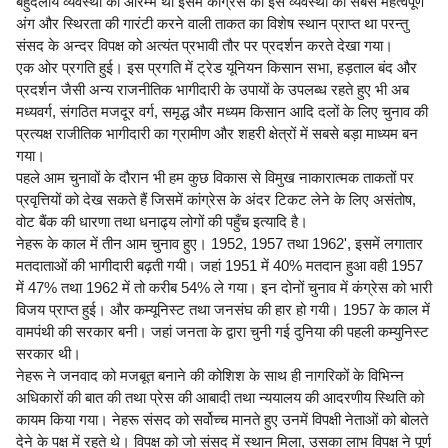
बहुदलीय व्यवस्था का आरम्भ था इसमें कांग्रेस को इस व्यवस्था का सबसे महत्वपूर्ण
अंग और स्थिरता की गारंटी करने वाली ताकत का विशेष स्थान प्राप्त था परन्तु
संसद के अन्दर विपक्ष को अत्यंत प्रभावी तौर पर प्रदर्शन करते देखा गया।
एक ओर प्रगति हुई। इस प्रगति में ट्रेड यूनियन किसान सभा, हड़ताल बंद और
प्रदर्शन जैसी अन्य राजनीतिक भागीदारी के उपायों के उपलब्ध रहते हुए भी अब
मध्यवर्ग, संगठित मजदूर वर्ग, समृद्ध और मध्यम किसान आदि दलों के लिए चुनाव की
प्रत्यक्ष राजीतिक भागीदारी का ग्रामीण और शहरी क्षेत्रों में सबसे बड़ा माध्यम बन
गया।
पहले आम चुनावों के दौरान भी हम कुछ विकास से विमुख नाकारात्मक ताकतों पर
प्रवृत्तियों को देख सकते हैं जिसमें कांग्रेस के अंदर टिकट लेने के लिए असंतोष,
वोट बैंक की धारणा तथा धनाढ्य लोगों की पहुँच इत्यादि है।
नेहरू के काल में तीन आम चुनाव हुए। 1952, 1957 तथा 1962', इसमें लगातार
मतदाताओं की भागीदारी बढ़ती गयी। जहां 1951 में 40% मतदान हुआ वही 1957
में 47% तथा 1962 में तो करीब 54% ले गया। इन दोनों चुनाव में कंग्रेस को भारी
विजय प्राप्त हुई। और कम्यूनिस्ट तथा जनसंघ की हार हो गयी। 1957 के काल में
वामपंथी की सरकार बनी। जहां जनता के द्वारा चुनी गई दुनिया की पहली कम्युनिस्ट
सरकार थी।
नेहरू ने जनवाद को मजबूत बनाने की कोशिश के साथ ही नागरिकों के विभिन्न
अधिकारों की बात की तथा प्रेस की आबादी तथा न्ययालय की आदरणीय स्थिति को
कायम किया गया। नेहरू संसद को सर्वोच्च मानते हुए उनमें विपक्षी नेताओं को बोलते
देने के पक्ष में रहते थे। विपक्ष को जो संसद में स्थान मिला, उसका लाभ विपक्ष ने पूर्ण