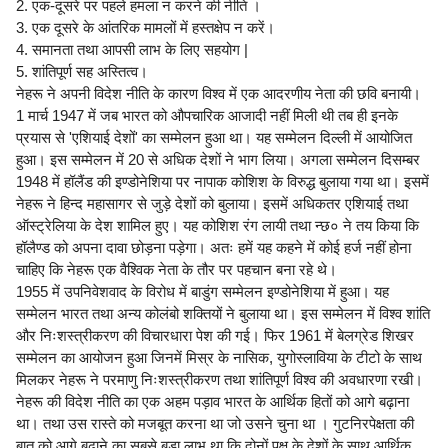
2. एक-दूसरे पर पहले हमला न करने की नीति ।
3. एक दूसरे के आंतरिक मामलों में हस्तक्षेप न करें।
4. समानता तथा आपसी लाभ के लिए सहयोग |
5. शांतिपूर्ण सह अस्तित्व।
नेहरू ने अपनी विदेश नीति के कारण विश्व में एक आदरणीय नेता की छवि बनायी।
1 मार्च 1947 में जब भारत को औपचारिक आजादी नहीं मिली थी तब ही इनके
प्रयास से 'एशियाई देशों' का सम्मेलन हुआ था। यह सम्मेलन दिल्ली में आयोजित
हुआ। इस सम्मेलन में 20 से अधिक देशों ने भाग लिया। अगला सम्मेलन दिसम्बर
1948 में हॉलैंड की इण्डोनेशिया पर नापाक कोशिश के विरुद्ध बुलाया गया था। इसमें
नेहरू ने हिन्द महासागर से जुड़े देशों को बुलाया। इसमें अधिकतर एशियाई तथा
ऑस्ट्रेलिया के देश शामिल हुए। यह कोशिश रंग लायी तथा न्छ० ने तय किया कि
हॉलैण्ड को अपना दावा छोड़ना पड़ेगा। अतः हमें यह कहने में कोई हर्ज नहीं होना
चाहिए कि नेहरू एक वैश्विक नेता के तौर पर पहचान बना रहे थे।
1955 में उपनिवेशवाद के विरोध में बाडुंग सम्मेलन इण्डोनेशिया में हुआ। यह
सम्मेलन भारत तथा अन्य कोलंबो शक्तियों ने बुलाया था। इस सम्मेलन में विश्व शांति
और निःशस्त्रीकरण की विचारधारा पेश की गई। फिर 1961 में बेलग्रेड शिखर
सम्मेलन का आयोजन हुआ जिनमें मिस्र के नासिक, युगोस्लाविया के टीटो के साथ
मिलकर नेहरू ने परमाणु निःशस्त्रीकरण तथा शांतिपूर्ण विश्व की अवधारणा रखी।
नेहरू की विदेश नीति का एक अहम पड़ाव भारत के आर्थिक हितों को आगे बढ़ाना
था। तथा उस रास्ते को मजबूत करना था जो उसने चुना था । गुटनिरपेक्षता की
बात को आगे बढ़ाने का सबसे बड़ा लाभ था कि दोनों पक्ष के देशों के साथ आर्थिक