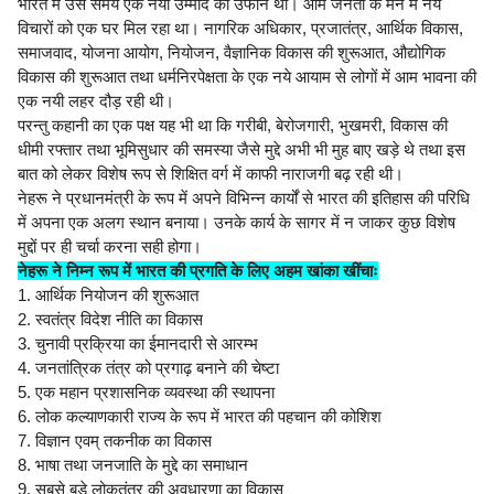
भारत में उस समय एक नयी उम्मीद का उफान था। आम जनता के मन में नये
विचारों को एक घर मिल रहा था। नागरिक अधिकार, प्रजातंत्र, आर्थिक विकास,
समाजवाद, योजना आयोग, नियोजन, वैज्ञानिक विकास की शुरूआत, औद्योगिक
विकास की शुरूआत तथा धर्मनिरपेक्षता के एक नये आयाम से लोगों में आम भावना की
एक नयी लहर दौड़ रही थी।
परन्तु कहानी का एक पक्ष यह भी था कि गरीबी, बेरोजगारी, भुखमरी, विकास की
धीमी रफ्तार तथा भूमिसुधार की समस्या जैसे मुद्दे अभी भी मुह बाए खड़े थे तथा इस
बात को लेकर विशेष रूप से शिक्षित वर्ग में काफी नाराजगी बढ़ रही थी।
नेहरू ने प्रधानमंत्री के रूप में अपने विभिन्न कार्यों से भारत की इतिहास की परिधि
में अपना एक अलग स्थान बनाया। उनके कार्य के सागर में न जाकर कुछ विशेष
मुद्दों पर ही चर्चा करना सही होगा।
नेहरू ने निम्न रूप में भारत की प्रगति के लिए अहम खांका खींचाः
1. आर्थिक नियोजन की शुरूआत
2. स्वतंत्र विदेश नीति का विकास
3. चुनावी प्रक्रिया का ईमानदारी से आरम्भ
4. जनतांत्रिक तंत्र को प्रगाढ़ बनाने की चेष्टा
5. एक महान प्रशासनिक व्यवस्था की स्थापना
6. लोक कल्याणकारी राज्य के रूप में भारत की पहचान की कोशिश
7. विज्ञान एवम् तकनीक का विकास
8. भाषा तथा जनजाति के मुद्दे का समाधान
9. सबसे बड़े लोकतंत्र की अवधारणा का विकास