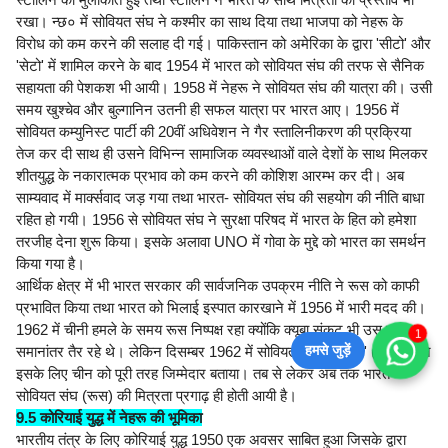
रखा। न्छ० में सोवियत संघ ने कश्मीर का साथ दिया तथा भाजपा को नेहरू के
विरोध को कम करने की सलाह दी गई। पाकिस्तान को अमेरिका के द्वारा 'सीटो' और
'सेटो' में शामिल करने के बाद 1954 में भारत को सोवियत संघ की तरफ से सैनिक
सहायता की पेशकश भी आयी। 1958 में नेहरू ने सोवियत संघ की यात्रा की। उसी
समय खुश्चेव और बुल्गानिन उतनी ही सफल यात्रा पर भारत आए। 1956 में
सोवियत कम्युनिस्ट पार्टी की 20वीं अधिवेशन ने गैर स्तालिनीकरण की प्रक्रिया
तेज कर दी साथ ही उसने विभिन्न सामाजिक व्यवस्थाओं वाले देशों के साथ मिलकर
शीतयुद्ध के नकारात्मक प्रभाव को कम करने की कोशिश आरम्भ कर दी। अब
साम्यवाद में मार्क्सवाद जड़ गया तथा भारत- सोवियत संघ की सहयोग की नीति बाधा
रहित हो गयी। 1956 से सोवियत संघ ने सुरक्षा परिषद में भारत के हित को हमेशा
तरजीह देना शुरू किया। इसके अलावा UNO में गोवा के मुद्दे को भारत का समर्थन
किया गया है।
आर्थिक क्षेत्र में भी भारत सरकार की सार्वजनिक उपक्रम नीति ने रूस को काफी
प्रभावित किया तथा भारत को भिलाई इस्पात कारखाने में 1956 में भारी मदद की।
1962 में चीनी हमले के समय रूस निष्पक्ष रहा क्योंकि क्यूबा संकट भी उस समय
1
हमसे जुड़ें
समानांतर तैर रहे थे। लेकिन दिसम्बर 1962 में सोवियत नेता 'सुस्लोव' (नेसवअ) ने
इसके लिए चीन को पूरी तरह जिम्मेदार बताया। तब से लेकर अब तक भारत-
सोवियत संघ (रूस) की मित्रता प्रगाढ़ ही होती आयी है।
9.5 कोरियाई युद्ध में नेहरू की भूमिका
भारतीय तंत्र के लिए कोरियाई युद्ध 1950 एक अवसर साबित हुआ जिसके द्वारा