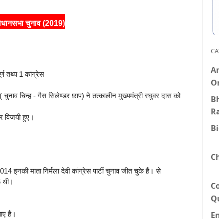
िधानसभा चुनाव (2019)
CA
An
्ण तथ्य 1 कांग्रेस
O
( चुनाव चिन्ह - गैस सिलेण्डर छाप) ने तत्कालीन मुख्यमंत्री रघुवर दास को
Bh
R
बार विजयी हुए।
B
C
4 इनकी माता निर्मला देवी कांग्रेस पार्टी चुनाव जीत चुके हैं। से
16 थी।
C
Q
E
ए हैं।