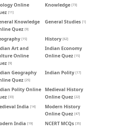
ology Online
Knowledge
[73]
uez
[11]
eneral Knowledge
General Studies
[1]
nline Quez
[9]
eography
History
[15]
[62]
dian Art and
Indian Economy
lture Online
Online Quez
[15]
uez
[9]
ndian Geography
Indian Polity
[17]
nline Quez
[25]
dian Polity Online
Medieval History
uez
Online Quez
[33]
[22]
dieval India
Modern History
[14]
Online Quez
[47]
odern India
NCERT MCQs
[19]
[35]