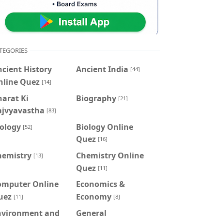
TEGORIES
cient History
Ancient India
[44]
nline Quez
[14]
arat Ki
Biography
[21]
ajvyavastha
[83]
iology
Biology Online
[52]
Quez
[16]
hemistry
Chemistry Online
[13]
Quez
[11]
omputer Online
Economics &
uez
Economy
[11]
[8]
nvironment and
General