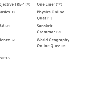
jective TRE-4
One Liner
[32]
[195]
ysics
Physics Online
[13]
Quez
[16]
&A
Sanskrit
[24]
Grammar
[12]
ience
World Geography
[32]
Online Quez
[19]
SHTAG