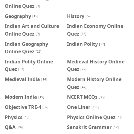
Online Quez
[9]
Geography
History
[15]
[62]
Indian Art and Culture
Indian Economy Online
Online Quez
Quez
[9]
[15]
Indian Geography
Indian Polity
[17]
Online Quez
[25]
Indian Polity Online
Medieval History Online
Quez
Quez
[33]
[22]
Medieval India
Modern History Online
[14]
Quez
[47]
Modern India
NCERT MCQs
[19]
[35]
Objective TRE-4
One Liner
[32]
[195]
Physics
Physics Online Quez
[13]
[16]
Q&A
Sanskrit Grammar
[24]
[12]