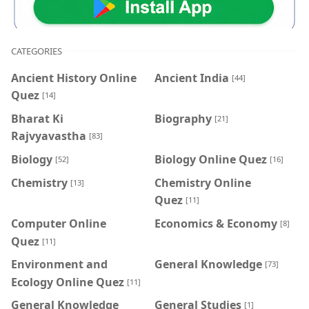
CATEGORIES
Ancient History Online
Ancient India
[44]
Quez
[14]
Bharat Ki
Biography
[21]
Rajvyavastha
[83]
Biology
Biology Online Quez
[52]
[16]
Chemistry
Chemistry Online
[13]
Quez
[11]
Computer Online
Economics & Economy
[8]
Quez
[11]
Environment and
General Knowledge
[73]
Ecology Online Quez
[11]
General Knowledge
General Studies
[1]