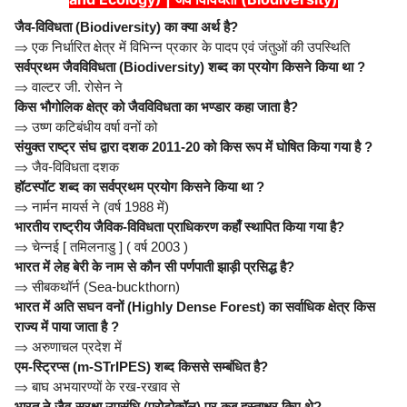
जैव-विविधता (Biodiversity) का क्या अर्थ है?
⇒
एक निर्धारित क्षेत्र में विभिन्न प्रकार के पादप एवं जंतुओं की उपस्थिति
सर्वप्रथम जैवविविधता (Biodiversity) शब्द का प्रयोग किसने किया था ?
⇒
वाल्टर जी. रोसेन ने
किस भौगोलिक क्षेत्र को जैवविविधता का भण्डार कहा जाता है?
⇒
उष्ण कटिबंधीय वर्षा वनों को
संयुक्त राष्ट्र संघ द्वारा दशक 2011-20 को किस रूप में घोषित किया गया है ?
⇒
जैव-विविधता दशक
हॉटस्पॉट शब्द का सर्वप्रथम प्रयोग किसने किया था ?
⇒
नार्मन मायर्स ने (वर्ष 1988 में)
भारतीय राष्ट्रीय जैविक-विविधता प्राधिकरण कहाँ स्थापित किया गया है?
⇒
चेन्नई [ तमिलनाडु ] ( वर्ष 2003 )
भारत में लेह बेरी के नाम से कौन सी पर्णपाती झाड़ी प्रसिद्ध है?
⇒
सीबकथॉर्न (Sea-buckthorn)
भारत में अति सघन वनों (Highly Dense Forest) का सर्वाधिक क्षेत्र किस
राज्य में पाया जाता है ?
⇒
अरुणाचल प्रदेश में
एम-स्ट्रिप्स (m-STrIPES) शब्द किससे सम्बंधित है?
⇒
बाघ अभयारण्यों के रख-रखाव से
भारत ने जैव-सुरक्षा उपसंधि (प्रोटोकॉल) पर कब हस्ताक्षर किए थे?