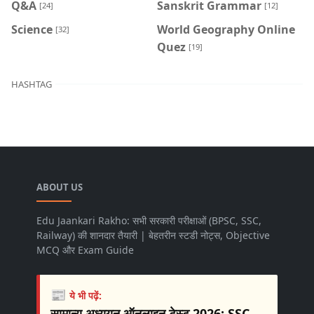
Q&A
Sanskrit Grammar
[24]
[12]
Science
World Geography Online
[32]
Quez
[19]
HASHTAG
ABOUT US
Edu Jaankari Rakho: सभी सरकारी परीक्षाओं (BPSC, SSC,
Railway) की शानदार तैयारी | बेहतरीन स्टडी नोट्स, Objective
MCQ और Exam Guide
📰
ये भी पढ़ें:
सामान्य अध्ययन ऑनलाइन टेस्ट 2026: SSC,