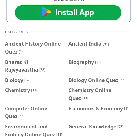
CATEGORIES
Ancient History Online
Ancient India
[44]
Quez
[14]
Bharat Ki
Biography
[21]
Rajvyavastha
[83]
Biology
Biology Online Quez
[52]
[16]
Chemistry
Chemistry Online
[13]
Quez
[11]
Computer Online
Economics & Economy
[8]
Quez
[11]
Environment and
General Knowledge
[73]
Ecology Online Quez
[11]