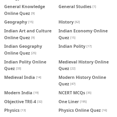
General Knowledge
General Studies
[1]
Online Quez
[9]
Geography
History
[15]
[62]
Indian Art and Culture
Indian Economy Online
Online Quez
Quez
[9]
[15]
Indian Geography
Indian Polity
[17]
Online Quez
[25]
Indian Polity Online
Medieval History Online
Quez
Quez
[33]
[22]
Medieval India
Modern History Online
[14]
Quez
[47]
Modern India
NCERT MCQs
[19]
[35]
Objective TRE-4
One Liner
[32]
[195]
Physics
Physics Online Quez
[13]
[16]