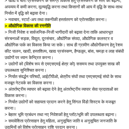
> खाद्य व चारा प्रसंस्करण के समग्र विकास हेतु प्रसंस्करण के स्तर को बढ़ाना,
अपव्यय में कमी करना, मूल्यवृद्धि करना तथा किसानों की आय में वृद्धि के साथ-साथ
निर्यात में वृद्धि को बढ़ावा देना।
> नवाचार, स्टार्ट-अप तथा तकनीकी हस्तांतरण को प्रोत्साहित करना।
> औद्योगिक विकास की रणनीति
> निजी निवेश व सार्वजनिक-निजी भागीदारी को बढ़ावा देना ताकि आधारभूत
संरचनाओं सड़क, विद्युत, दूरसंचार, औद्योगिक संपदा, औद्योगिक कलस्टर व
औद्योगिक पार्क का विकास किया जा सके। साथ ही ग्रामीण औद्योगीकरण हेतु रेशम
कीट पालन, खादी, हस्तशिल्प, खाद्य प्रसंस्कण, हैण्डलूम, बांस, चमड़ा व लाह संबंधी
उद्योगों पर ध्यान केन्द्रित करना।
> उद्योगों को (विशेष रूप से एमएसएमई क्षेत्र को) ससमय तथा उपयुक्त साख की
उपलब्धता सुनिश्चित करना।
> निर्यात संवर्द्धन परिषदों, आईटीपीओ, क्षेत्रीय संघों तथा एमएसएमई संघो के साथ
मजबूत नेटवर्क का विकास करना।
> अंतर्राष्ट्रीय व्यापार को बढ़ावा देने हेतु अंतर्राष्ट्रीय व्यापार सेवा प्रदाताओं का
विकास करना।
> निर्यात उद्योगों को सहायता प्रदान करने हेतु सिंगल विंडो सिस्टम के मजबूत
करना।
> बेहतर भूमि प्रबंधन तथा नए निवेशकों हेतु प्लॉट/भूमि की उपलब्धता बढ़ाना।
> समावेशिता प्रोत्साहन हेतु महिला, अनुसूचित जाति व अनुसूचित जनजाति के
उद्यमियों को विशेष प्रोत्साहन राशि प्रदान करना।