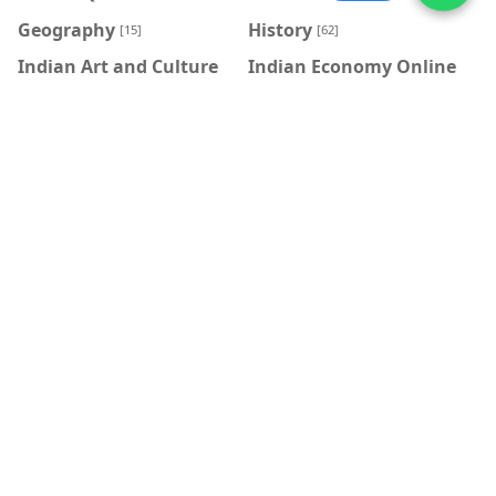
Geography
History
[15]
[62]
Indian Art and Culture
Indian Economy Online
Online Quez
Quez
[9]
[15]
Indian Geography
Indian Polity
[17]
Online Quez
[25]
Indian Polity Online
Medieval History Online
Quez
Quez
[33]
[22]
Medieval India
Modern History Online
[14]
Quez
[47]
Modern India
NCERT MCQs
[19]
[35]
Objective TRE-4
One Liner
[32]
[195]
Physics
Physics Online Quez
[13]
[16]
Q&A
Sanskrit Grammar
[24]
[12]
Science
World Geography Online
[32]