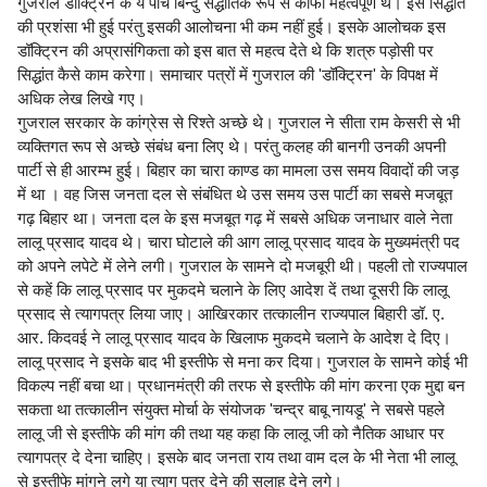
गुजराल डॉक्ट्रिन के ये पांच बिन्दु सैद्धांतिक रूप से काफी महत्वपूर्ण थे। इस सिद्धांत
की प्रशंसा भी हुई परंतु इसकी आलोचना भी कम नहीं हुई। इसके आलोचक इस
डॉक्ट्रिन की अप्रासंगिकता को इस बात से महत्व देते थे कि शत्रु पड़ोसी पर
सिद्धांत कैसे काम करेगा। समाचार पत्रों में गुजराल की 'डॉक्ट्रिन' के विपक्ष में
अधिक लेख लिखे गए।
गुजराल सरकार के कांग्रेस से रिश्ते अच्छे थे। गुजराल ने सीता राम केसरी से भी
व्यक्तिगत रूप से अच्छे संबंध बना लिए थे। परंतु कलह की बानगी उनकी अपनी
पार्टी से ही आरम्भ हुई। बिहार का चारा काण्ड का मामला उस समय विवादों की जड़
में था । वह जिस जनता दल से संबंधित थे उस समय उस पार्टी का सबसे मजबूत
गढ़ बिहार था। जनता दल के इस मजबूत गढ़ में सबसे अधिक जनाधार वाले नेता
लालू प्रसाद यादव थे। चारा घोटाले की आग लालू प्रसाद यादव के मुख्यमंत्री पद
को अपने लपेटे में लेने लगी। गुजराल के सामने दो मजबूरी थी। पहली तो राज्यपाल
से कहें कि लालू प्रसाद पर मुकदमे चलाने के लिए आदेश दें तथा दूसरी कि लालू
प्रसाद से त्यागपत्र लिया जाए। आखिरकार तत्कालीन राज्यपाल बिहारी डॉ. ए.
आर. किदवई ने लालू प्रसाद यादव के खिलाफ मुकदमे चलाने के आदेश दे दिए।
लालू प्रसाद ने इसके बाद भी इस्तीफे से मना कर दिया। गुजराल के सामने कोई भी
विकल्प नहीं बचा था। प्रधानमंत्री की तरफ से इस्तीफे की मांग करना एक मुद्दा बन
सकता था तत्कालीन संयुक्त मोर्चा के संयोजक 'चन्द्र बाबू नायडू' ने सबसे पहले
लालू जी से इस्तीफे की मांग की तथा यह कहा कि लालू जी को नैतिक आधार पर
त्यागपत्र दे देना चाहिए। इसके बाद जनता राय तथा वाम दल के भी नेता भी लालू
से इस्तीफे मांगने लगे या त्याग पत्र देने की सलाह देने लगे।