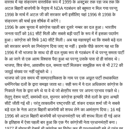
वास्तव में यह संक्रमण वास्तविक रूप में 1999 के अक्टूबर तक रहा जब तक कि
अटल बिहारी बाजपेयी के नेतृत्व में NDA गठबंधन को बहुमत न मिल गया परन्तु
1998 के मार्च में अटल जी की सरकार बनी इसीलिए यहां 1996 से 1998 के
संक्रमण की चर्चा इस शीर्षक में करेंगे।
1996 के आम चुनाव में कांग्रेस पहली बार दूसरे नम्बर का दल हुआ। भारतीय
जनता पार्टी को 161 सीटें मिली और सबसे बड़ी पार्टी के रूप में में इसका पदार्पण
हुआ। कांग्रेस को सिर्फ 140 सीटें मिली। अब यह महत्वपूर्ण था कि सबसे बड़े दल
को सरकार बनाने का निमंत्रण दिया जाए या नहीं। इसके पीछे कारण यह था कि
1996 में भी भाजपा के साथ दो ही दल मुख्य रूप से गठबंधन में थे परन्तु समता पार्टी
के आ जाने से एक आत्म विश्वास पैदा हुआ था परन्तु उसके पास दो ही सांसद थे।
भाजपा, शिव सेना, आवासीय दल, समता पार्टी मिलकर सामूहिक रूप से भी 272 की
जादूई संख्या पर नहीं पहुंचते थे ।
भाजपा को उस समय भी साम्प्रदायिकता के नाम पर एक अछूत पार्टी तथाकथित
धर्मनिरपेक्ष दलों के द्वारा समझा जाता था। सही रूप में ये दल अधिकतर कांग्रेस के
निकाले नेता के द्वारा बने थे या वे थे जो क्षेत्रीय स्तर पर अपना प्रभाव रखते थे।
तेलुगु देशम पार्टी, वामपंथी दल, मुपनार कांग्रेस इत्यादि जैसे दलों के द्वारा अच्छी
सीटें जीती गई थी। परंतु तत्कालीन राष्ट्रपति डॉ. शंकर दयाल शर्मा जी ने सबसे
बड़े दल के नेता अटल बिहारी बाजपेयी को शपथ लेने का आमंत्रण दिया। 16 मई
1996 को अटल बिहारी बाजपेयी को प्रधानमंत्री पद की शपथ दिला दी गई आज
के इतिहास में ऐसा पहली बार हुआ कि एक गैर कांग्रेसी नेता प्रधानमंत्री बना।
1977 में मोरारजी देसाई भी कांग्रेस का विरोध कर ही प्रधानमंत्री बने थे परंतु वह