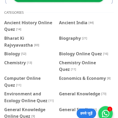
CATEGORIES
Ancient History Online
Ancient India
[44]
Quez
[14]
Bharat Ki
Biography
[21]
Rajvyavastha
[83]
Biology
Biology Online Quez
[52]
[16]
Chemistry
Chemistry Online
[13]
Quez
[11]
Computer Online
Economics & Economy
[8]
Quez
[11]
Environment and
General Knowledge
[73]
Ecology Online Quez
[11]
General Knowledge
General Studies
1
[1]
हमसे जुड़ें
Online Quez
[9]