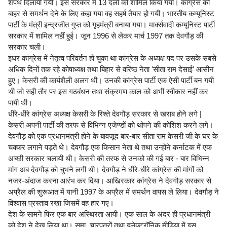
शपथ दिलायी गयी। इस सरकार में 13 दलों को शामिल किया गया। कांग्रेस को
बाहर से समर्थन देने के लिए कहा गया वह सहर्ष तैयार हो गयी। भारतीय कम्यूनिस्ट
पार्टी के मंत्री इन्द्रजीत गुप्त को गृहमंत्री बनाया गया। मार्क्सवादी कम्यूनिस्ट पार्टी
सरकार में शामिल नहीं हुई। जून 1996 से लेकर मार्च 1997 तक देवगौड़ की
सरकार चली।
इधर कांग्रेस में नेतृत्व परिवर्तन हो चुका था कांग्रेस के अध्यक्ष पद पर उसके सबसे
अधिक दिनों तक रहे कोषाध्यक्ष तथा बिहार से वरिष्ठ नेता 'सीता राम देसाई' आसीन
हुए। केसरी की कार्यशैली अलग थी। उनकी कांग्रेस पार्टी एक ऐसी पार्टी बन गयी
थी जो सही तौर पर इस गठबंधन तथा संक्रमण काल को अभी स्वीकार नहीं कर
पायी थी।
धीरे-धीरे कांग्रेस अध्यक्ष केसरी के रिश्ते देवगौड़ सरकार से खराब होने लगे |
केसरी अपनी पार्टी की तरफ से विभिन्न एजेण्डों को थोपने की कोशिश करने लगे।
देवगौड़ को एक प्रधानमंत्री होने के बावजूद बार-बार सीता राम केसरी जी के घर के
चक्कर लगाने पड़ते थे। देवगौड़ एक किसान नेता थे तथा उन्होंने कर्नाटक में एक
अच्छी सरकार चलायी थी। केसरी की तरफ से उनको की गई बार - बार विभिन्न
मांग अब देवगौड़ को चुभने लगी थी। देवगौड़ ने धीरे-धीरे कांग्रेस की मांगों को
नजर-अंदाज करना आरंभ कर दिया। आखिरकार कांग्रेस ने देवगौड़ सरकार से
अप्रैल की शुरूआत में यानी 1997 के अप्रैल में समर्थन वापस ले लिया। देवगौड़ ने
विश्वास प्रस्ताव रखा जिसमें वह हार गए।
देश के सामने फिर एक बार अस्थिरता आयी। एक साल के अंदर ही प्रधानमंत्री
को देश ने देख लिया था। समा. चारपत्रों तथा इलेक्ट्रॉनिक मीडिया में इस