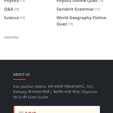
Physics
Physics Online Quez
[13]
[16]
Q&A
Sanskrit Grammar
[24]
[12]
Science
World Geography Online
[32]
Quez
[19]
HASHTAG
ABOUT US
Edu Jaankari Rakho: सभी सरकारी परीक्षाओं (BPSC, SSC,
Railway) की शानदार तैयारी | बेहतरीन स्टडी नोट्स, Objective
MCQ और Exam Guide
📰