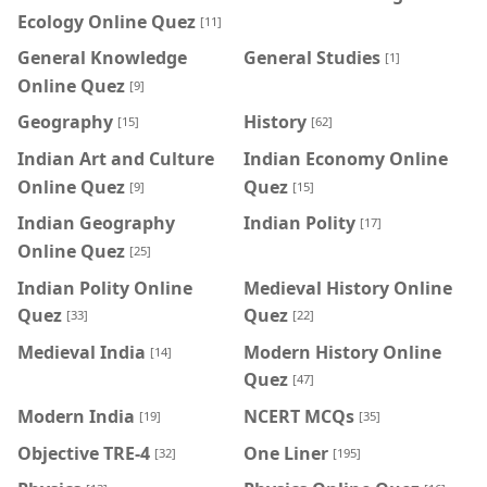
Ecology Online Quez
[11]
General Knowledge
General Studies
[1]
Online Quez
[9]
Geography
History
[15]
[62]
Indian Art and Culture
Indian Economy Online
Online Quez
Quez
[9]
[15]
Indian Geography
Indian Polity
[17]
Online Quez
[25]
Indian Polity Online
Medieval History Online
Quez
Quez
[33]
[22]
Medieval India
Modern History Online
[14]
Quez
[47]
Modern India
NCERT MCQs
[19]
[35]
Objective TRE-4
One Liner
[32]
[195]