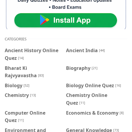
CATEGORIES
Ancient History Online
Ancient India
[44]
Quez
[14]
Bharat Ki
Biography
[21]
Rajvyavastha
[83]
Biology
Biology Online Quez
[52]
[16]
Chemistry
Chemistry Online
[13]
Quez
[11]
Computer Online
Economics & Economy
[8]
Quez
[11]
Environment and
General Knowledge
[73]