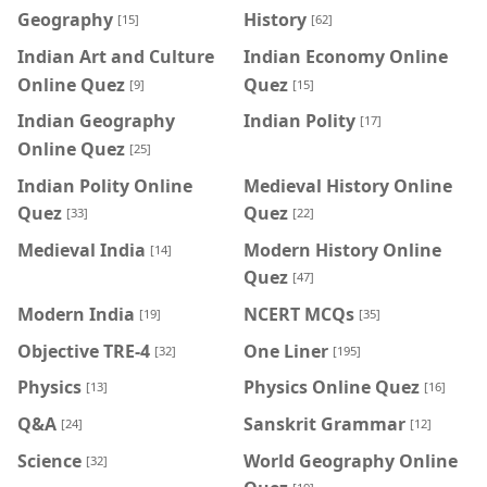
Geography
History
[15]
[62]
Indian Art and Culture
Indian Economy Online
Online Quez
Quez
[9]
[15]
Indian Geography
Indian Polity
[17]
Online Quez
[25]
Indian Polity Online
Medieval History Online
Quez
Quez
[33]
[22]
Medieval India
Modern History Online
[14]
Quez
[47]
Modern India
NCERT MCQs
[19]
[35]
Objective TRE-4
One Liner
[32]
[195]
Physics
Physics Online Quez
[13]
[16]
Q&A
Sanskrit Grammar
[24]
[12]
Science
World Geography Online
[32]