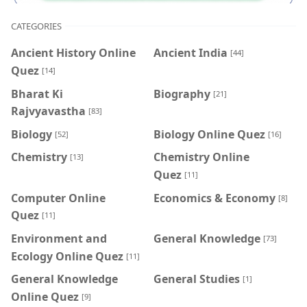
CATEGORIES
Ancient History Online
Ancient India
[44]
Quez
[14]
Bharat Ki
Biography
[21]
Rajvyavastha
[83]
Biology
Biology Online Quez
[52]
[16]
Chemistry
Chemistry Online
[13]
Quez
[11]
Computer Online
Economics & Economy
[8]
Quez
[11]
Environment and
General Knowledge
[73]
Ecology Online Quez
[11]
General Knowledge
General Studies
[1]
Online Quez
[9]