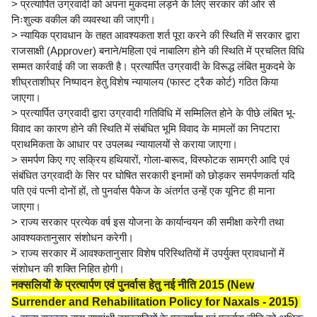
> प्रत्यार्पित उग्रवादी को अपना मुकदमा लड़ने के लिए सरकार की ओर से
निःशुल्क वकील की व्यवस्था की जाएगी।
> न्यायिक प्रावधान के तहत आवश्यकता शर्त पूरा करने की स्थिति में सरकार द्वारा
राजसाक्षी (Approver) बनाने/महिला एवं नाबालिग होने की स्थिति में प्रचलित विधि
सम्मत कार्रवाई की जा सकती है। प्रत्यार्पित उग्रवादी के विरूद्ध लंबित मुकदमे के
शीघ्रताशीघ्र निष्पादन हेतु विशेष न्यायालय (फास्ट ट्रैक कोर्ट) गठित किया
जाएगा।
> प्रत्यार्पित उग्रवादी द्वारा उग्रवादी गतिविधि में सम्मिलित होने के पीछे लंबित भू-
विवाद का कारण होने की स्थिति में संबंधित भूमि विवाद के मामलों का निपटारा
प्राथमिकता के आधार पर उपलब्ध न्यायालयों से कराया जाएगा।
> समर्पण किए गए सक्रिय हथियारों, गोला-बारूद, विस्फोटक सामग्री आदि एवं
संबंधित उग्रवादी के सिर पर घोषित सरकारी इनामों को छोड़कर समर्पणकर्ता यदि
पति एवं पत्नी दोनों हों, तो पुनर्वास पैकेज के अंतर्गत उन्हें एक यूनिट ही माना
जाएगा।
> राज्य सरकार प्रत्येक वर्ष इस योजना के कार्यान्वयन की समीक्षा करेगी तथा
आवश्यकतानुसार संशोधन करेगी।
> राज्य सरकार में आवश्कतानुसार विशेष परिस्थितियों में उपर्युक्त प्रावधानों में
संशोधन की शक्ति निहित होगी।
नक्सलियों के प्रत्यार्पण एवं पुनर्वास हेतु नई नीति 2015 (New
Surrender and Rehabilitation Policy for Naxals - 2015)