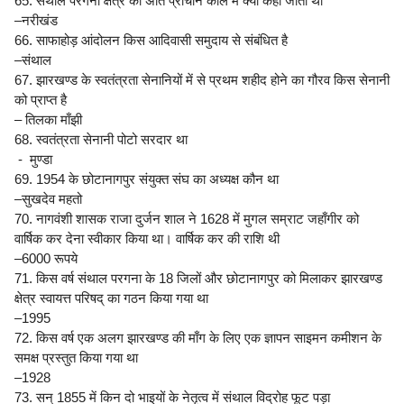
65. संथाल परगना क्षेत्र को अति प्राचीन काल में क्या कहा जाता था
–नरीखंड
66. साफाहोड़ आंदोलन किस आदिवासी समुदाय से संबंधित है
–संथाल
67. झारखण्ड के स्वतंत्रता सेनानियों में से प्रथम शहीद होने का गौरव किस सेनानी
को प्राप्त है
– तिलका माँझी
68. स्वतंत्रता सेनानी पोटो सरदार था
- मुण्डा
69. 1954 के छोटानागपुर संयुक्त संघ का अध्यक्ष कौन था
–सुखदेव महतो
70. नागवंशी शासक राजा दुर्जन शाल ने 1628 में मुगल सम्राट जहाँगीर को
वार्षिक कर देना स्वीकार किया था। वार्षिक कर की राशि थी
–6000 रूपये
71. किस वर्ष संथाल परगना के 18 जिलों और छोटानागपुर को मिलाकर झारखण्ड
क्षेत्र स्वायत्त परिषद् का गठन किया गया था
–1995
72. किस वर्ष एक अलग झारखण्ड की माँग के लिए एक ज्ञापन साइमन कमीशन के
समक्ष प्रस्तुत किया गया था
–1928
73. सन् 1855 में किन दो भाइयों के नेतृत्व में संथाल विद्रोह फूट पड़ा