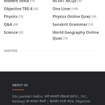
Modern India
NCERT MCQs
[19]
[35]
Objective TRE-4
One Liner
[32]
[195]
Physics
Physics Online Quez
[13]
[16]
Q&A
Sanskrit Grammar
[24]
[12]
Science
World Geography Online
[32]
Quez
[19]
HASHTAG
ABOUT US
Edu Jaankari Rakho: सभी सरकारी परीक्षाओं (BPSC, SSC,
Railway) की शानदार तैयारी | बेहतरीन स्टडी नोट्स, Objective