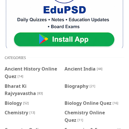
CATEGORIES
Ancient History Online
Ancient India
[44]
Quez
[14]
Bharat Ki
Biography
[21]
Rajvyavastha
[83]
Biology
Biology Online Quez
[52]
[16]
Chemistry
Chemistry Online
[13]
Quez
[11]