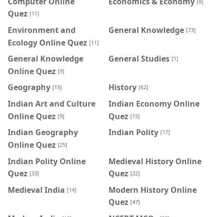
Computer Online
Economics & Economy
[8]
Quez
[11]
Environment and
General Knowledge
[73]
Ecology Online Quez
[11]
General Knowledge
General Studies
[1]
Online Quez
[9]
Geography
History
[15]
[62]
Indian Art and Culture
Indian Economy Online
Online Quez
Quez
[9]
[15]
Indian Geography
Indian Polity
[17]
Online Quez
[25]
Indian Polity Online
Medieval History Online
Quez
Quez
[33]
[22]
Medieval India
Modern History Online
[14]
Quez
[47]