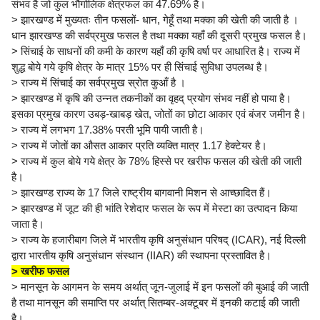
संभव है जो कुल भौगोलिक क्षेत्रफल का 47.69% है।
> झारखण्ड में मुख्यतः तीन फसलों- धान, गेहूँ तथा मक्का की खेती की जाती है ।
धान झारखण्ड की सर्वप्रमुख फसल है तथा मक्का यहाँ की दूसरी प्रमुख फसल है।
> सिंचाई के साधनों की कमी के कारण यहाँ की कृषि वर्षा पर आधारित है। राज्य में
शुद्ध बोये गये कृषि क्षेत्र के मात्र 15% पर ही सिंचाई सुविधा उपलब्ध है।
> राज्य में सिंचाई का सर्वप्रमुख स्रोत कुआँ है ।
> झारखण्ड में कृषि की उन्नत तकनीकों का वृहद् प्रयोग संभव नहीं हो पाया है।
इसका प्रमुख कारण उबड़-खाबड़ खेत, जोतों का छोटा आकार एवं बंजर जमीन है।
> राज्य में लगभग 17.38% परती भूमि पायी जाती है।
> राज्य में जोतों का औसत आकार प्रति व्यक्ति मात्र 1.17 हेक्टेयर है।
> राज्य में कुल बोये गये क्षेत्र के 78% हिस्से पर खरीफ फसल की खेती की जाती
है।
> झारखण्ड राज्य के 17 जिले राष्ट्रीय बागवानी मिशन से आच्छादित हैं।
> झारखण्ड में जूट की ही भांति रेशेदार फसल के रूप में मेस्टा का उत्पादन किया
जाता है।
> राज्य के हजारीबाग जिले में भारतीय कृषि अनुसंधान परिषद् (ICAR), नई दिल्ली
द्वारा भारतीय कृषि अनुसंधान संस्थान (IIAR) की स्थापना प्रस्तावित है।
> खरीफ फसल
> मानसून के आगमन के समय अर्थात् जून-जुलाई में इन फसलों की बुआई की जाती
है तथा मानसून की समाप्ति पर अर्थात् सितम्बर-अक्टूबर में इनकी कटाई की जाती
है।