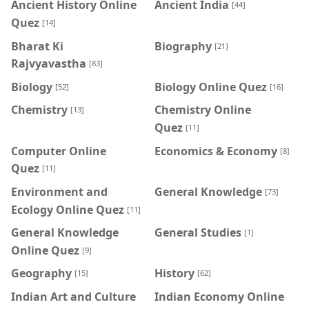
Ancient History Online
Ancient India
[44]
Quez
[14]
Bharat Ki
Biography
[21]
Rajvyavastha
[83]
Biology
Biology Online Quez
[52]
[16]
Chemistry
Chemistry Online
[13]
Quez
[11]
Computer Online
Economics & Economy
[8]
Quez
[11]
Environment and
General Knowledge
[73]
Ecology Online Quez
[11]
General Knowledge
General Studies
[1]
Online Quez
[9]
Geography
History
[15]
[62]
Indian Art and Culture
Indian Economy Online