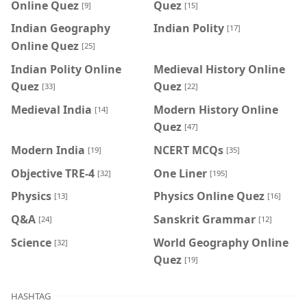
Online Quez
Quez
[9]
[15]
Indian Geography
Indian Polity
[17]
Online Quez
[25]
Indian Polity Online
Medieval History Online
Quez
Quez
[33]
[22]
Medieval India
Modern History Online
[14]
Quez
[47]
Modern India
NCERT MCQs
[19]
[35]
Objective TRE-4
One Liner
[32]
[195]
Physics
Physics Online Quez
[13]
[16]
Q&A
Sanskrit Grammar
[24]
[12]
Science
World Geography Online
[32]
Quez
[19]
HASHTAG