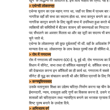
खून' के सिद्धान्त पर आधारित है. इस विधि संहिता की त्रुटि यह है
> एथेन्सी लोकतन्त्र
एथेन्स यूनान का एक महान् नगर था, जहाँ पर विश्व में प्रथम बार ल
नागरिक वहाँ की सभा का सदस्य होता था. सभा कानून बनाने का 
नागरिक कानून बनाने के लिए खुली सभा में उपस्थित हुआ करते थ
व्यक्तियों की समितियों में बँटकर शासन् की समस्याओं का निपटा
पद सँभालने का अवसर मिलता था और वह जूरी का सदस्य भी बनता था
चुने जाते थे.
एथेन्स के लोकतन्त्र की कुछ दुर्बलताएँ भी थीं. वहाँ के अधिकांश 
मान्यता देता था. लोकतन्त्र के लाभ केवल पुरुषों तक ही सीमित थे. वह
> रोम में गणराज्य
रोम में गणराज्य की स्थापना 600 ई. पू. हुई थी. रोम गणराज्य का
विधान में सीनेट, सभा तथा दो कौंसिल महत्वपूर्ण थे. कौंसिल सभा द्
की देखभाल करना इन कौंसिलों का ही कार्य था. गणराज्य में सबसे
सीनेट ही युद्ध का संचालन करती थी और विजित प्रान्तों के लिए 
> कन्फ्यूसियसवाद
उसके मतानुसार शिक्षा का उद्देश्य चरित्र-निर्माण करना यह चीन के 
ईमानदारी, न्याय, दयालुता आदि गुणों का विकास करना है. उसने र
शासकों को चरित्रवान तथा न्यायप्रिय बनाने का भरसक प्रयास क
शिष्ट पुरुष बनाने के उपदेश दिये.
> अभिजात्य वर्ग