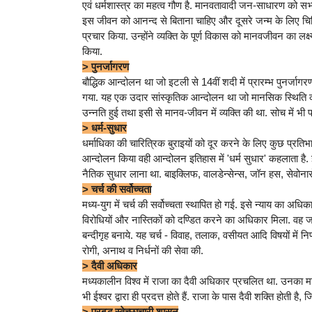
एवं धर्मशास्त्र का महत्व गौण है. मानवतावादी जन-साधारण को सभ्य 
इस जीवन को आनन्द से बिताना चाहिए और दूसरे जन्म के लिए चिन्ति
प्रचार किया. उन्होंने व्यक्ति के पूर्ण विकास को मानवजीवन क
किया.
> पुनर्जागरण
बौद्धिक आन्दोलन था जो इटली से 14वीं शदी में प्रारम्भ पुनर्जागरण
गया. यह एक उदार सांस्कृतिक आन्दोलन था जो मानसिक स्थिति का द्
उन्नति हुई तथा इसी से मानव-जीवन में व्यक्ति की था. सोच में भी 
> धर्म-सुधार
धर्माधिका की चारित्रिक बुराइयों को दूर करने के लिए कुछ प्रतिभाव
आन्दोलन किया वही आन्दोलन इतिहास में 'धर्म सुधार' कहलाता है. इस
नैतिक सुधार लाना था. बाइक्लिफ, वालडेन्सेन्स, जॉन हस, सेवोनार
> चर्च की सर्वोच्चता
मध्य-युग में चर्च की सर्वोच्चता स्थापित हो गई. इसे न्याय का अधिक
विरोधियों और नास्तिकों को दण्डित करने का अधिकार मिला. वह जन
बन्दीगृह बनाये. यह चर्च - विवाह, तलाक, वसीयत आदि विषयों में नि
रोगी, अनाथ व निर्धनों की सेवा की.
> दैवी अधिकार
मध्यकालीन विश्व में राजा का दैवी अधिकार प्रचलित था. उनका म
भी ईश्वर द्वारा ही प्रदत्त होते हैं. राजा के पास दैवी शक्ति होती
> प्रबुद्ध स्वेच्छाचारी शासन