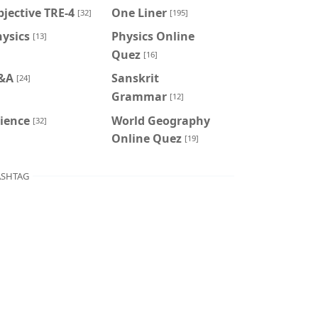
jective TRE-4
One Liner
[32]
[195]
ysics
Physics Online
[13]
Quez
[16]
&A
Sanskrit
[24]
Grammar
[12]
ience
World Geography
[32]
Online Quez
[19]
SHTAG