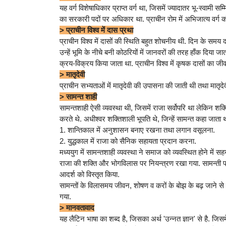
यह वर्ग विशेषाधिकार प्राप्त वर्ग था, जिसमें ज्यादातर भू-स्वामी सम
का सरकारी पदों पर अधिकार था. प्राचीन रोम में अभिजात्य वर्ग क
> प्राचीन विश्व में दास प्रथा
प्राचीन विश्व में दासों की स्थिति बहुत शोचनीय थी. दिन के समय द
उन्हें भूमि के नीचे बनी कोठरियों में जानवरों की तरह हाँक दिया ज
क्रय-विक्रय किया जाता था. प्राचीन विश्व में कृषक दासों का जीव
> मातृदेवी
प्राचीन सभ्यताओं में मातृदेवी की उपासना की जाती थी तथा मातृदेवी
> सामन्त शाही
सामन्तशाही ऐसी व्यवस्था थी, जिसमें राजा सर्वोपरि था लेकिन शक्ति
करते थे. अधीश्वर शक्तिशाली भूपति थे, जिन्हें सामन्त कहा जाता था. 
1. शान्तिकाल में अनुशासन बनाए रखना तथा लगान वसूलना.
2. युद्धकाल में राजा को सैनिक सहायता प्रदान करना.
मध्ययुग में सामन्तशाही व्यवस्था ने समाज को व्यवस्थित होने में स
राजा की शक्ति और भोगविलास पर नियन्त्रण रखा गया. सामन्ती प्रणाल
आदर्श को विस्तृत किया.
सामन्तों के विलासमय जीवन, शोषण व करों के बोझ के बढ़ जाने से
गया.
> मानवतावाद
यह लैटिन भाषा का शब्द है, जिसका अर्थ 'उन्नत ज्ञान' से है. जिस