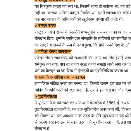
यह निरंकुश तन्त्र का रूप था, जिसमें राजा ही सर्वोच्च था. वह
नहीं था. शासक अन्तिम कानून निर्माता था. इसमें शासक पर कोई क
कई बार जनता के अधिकारों की खुलेआम उपेक्षा की जाती थी.
> राष्ट्र राज्य
राष्ट्र राज्य वे राज्य थे जिन्होंने मध्ययुगीन सामन्तवाद का अन
योगदान दिया. इन्होंने प्रति एक संस्कृति के व्यक्तियों को संगठित 
का राष्ट्रीय राज्यों के रूप में उदय हुआ, जिन्होंने अपने देश के लोगो
> पवित्र रोमन साम्राज्य
पवित्र रोमन साम्राज्य की राजधानी रोम नगर था. रोम ईसाई जगत क
धर्मगुरू बन गया. पोप का वाक्य ब्रह्म वाक्य समझा जाने लगा तथ
धर्म का केन्द्र था जो विश्व में ईसाइयों का प्रतिनिधित्व करता था.
> सामाजिक संविदा तथा जनइच्छा
सामाजिक संविदा रूसो का ग्रन्थ था, जिसमें उसने इस बात पर जोर द
व्यक्ति के अधिकारों की रक्षा करना है. उसने इस बात पर जोर दिया 
> गुटनिरपेक्षता
में यूगोस्लाविया की स्वतन्त्र राजधानी बेलग्रेड में 1961 ई. स्थ
गुटनिरपेक्षता कहलाती है. यह एक सुविचारित अवधारणा थी, जिसका उद्
को रोकना था. इस अवधारणा के उदय के पीछे मूल धारणा यह थी कि स
से अलग रखकर उनकी स्वतन्त्रता को सुरक्षित रखा जाये. इस आन्दोल
योगदान है.