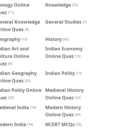
ology Online
Knowledge
[73]
uez
[11]
eneral Knowledge
General Studies
[1]
nline Quez
[9]
eography
History
[15]
[62]
dian Art and
Indian Economy
lture Online
Online Quez
[15]
uez
[9]
ndian Geography
Indian Polity
[17]
nline Quez
[25]
dian Polity Online
Medieval History
uez
Online Quez
[33]
[22]
dieval India
Modern History
[14]
Online Quez
[47]
odern India
NCERT MCQs
[19]
[35]