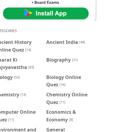
TEGORIES
cient History
Ancient India
[44]
nline Quez
[14]
arat Ki
Biography
[21]
ajvyavastha
[83]
iology
Biology Online
[52]
Quez
[16]
hemistry
Chemistry Online
[13]
Quez
[11]
omputer Online
Economics &
uez
Economy
[11]
[8]
nvironment and
General