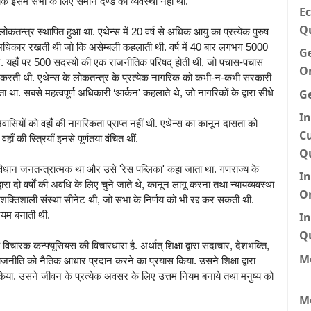
 कि इसमें सभी के लिए समान दण्ड की व्यवस्था नहीं थी.
Ec
Q
ोकतन्त्र स्थापित हुआ था. एथेन्स में 20 वर्ष से अधिक आयु का प्रत्येक पुरुष
अधिकार रखती थी जो कि असेम्बली कहलाती थी. वर्ष में 40 बार लगभग 5000
G
े. यहाँ पर 500 सदस्यों की एक राजनीतिक परिषद् होती थी, जो पचास-पचास
O
रा करती थी. एथेन्स के लोकतन्त्र के प्रत्येक नागरिक को कभी-न-कभी सरकारी
G
. सबसे महत्वपूर्ण अधिकारी ‘आर्कन' कहलाते थे, जो नागरिकों के द्वारा सीधे
In
निवासियों को वहाँ की नागरिकता प्राप्त नहीं थी. एथेन्स का कानून दासता को
Cu
ाँ की स्त्रियाँ इनसे पूर्णतया वंचित थीं.
Q
 विधान जनतन्त्रात्मक था और उसे 'रेस पब्लिका' कहा जाता था. गणराज्य के
I
वारा दो वर्षों की अवधि के लिए चुने जाते थे, कानून लागू करना तथा न्यायव्यवस्था
O
 शक्तिशाली संस्था सीनेट थी, जो सभा के निर्णय को भी रद्द कर सकती थी.
नियम बनाती थी.
In
Q
विचारक कन्फ्यूसियस की विचारधारा है. अर्थात् शिक्षा द्वारा सदाचार, देशभक्ति,
Me
ाजनीति को नैतिक आधार प्रदान करने का प्रयास किया. उसने शिक्षा द्वारा
िया. उसने जीवन के प्रत्येक अवसर के लिए उत्तम नियम बनाये तथा मनुष्य को
M