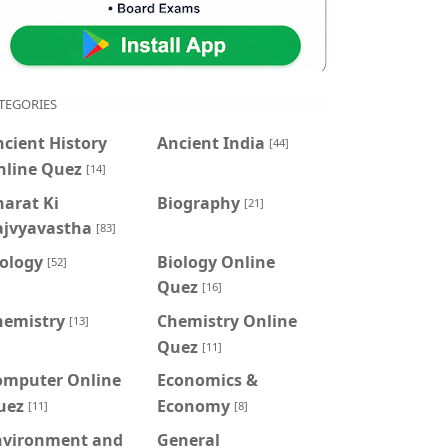
TEGORIES
cient History
Ancient India
[44]
nline Quez
[14]
arat Ki
Biography
[21]
ajvyavastha
[83]
iology
Biology Online
[52]
Quez
[16]
hemistry
Chemistry Online
[13]
Quez
[11]
omputer Online
Economics &
uez
Economy
[11]
[8]
nvironment and
General