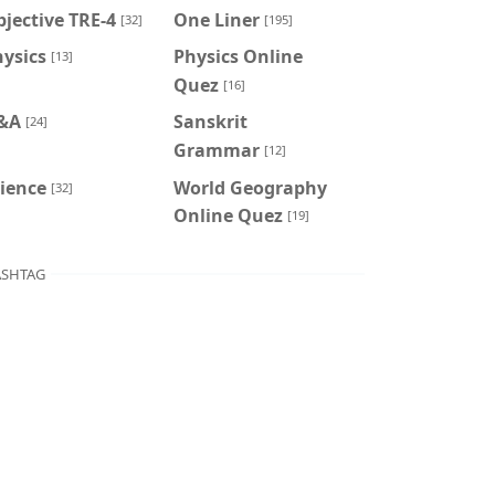
jective TRE-4
One Liner
[32]
[195]
ysics
Physics Online
[13]
Quez
[16]
&A
Sanskrit
[24]
Grammar
[12]
ience
World Geography
[32]
Online Quez
[19]
SHTAG