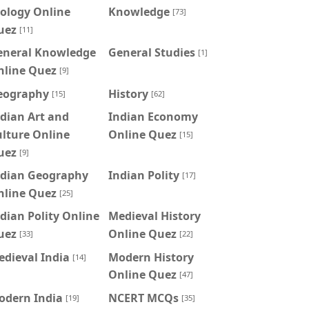
ology Online
Knowledge
[73]
uez
[11]
eneral Knowledge
General Studies
[1]
nline Quez
[9]
eography
History
[15]
[62]
dian Art and
Indian Economy
lture Online
Online Quez
[15]
uez
[9]
ndian Geography
Indian Polity
[17]
nline Quez
[25]
dian Polity Online
Medieval History
uez
Online Quez
[33]
[22]
dieval India
Modern History
[14]
Online Quez
[47]
odern India
NCERT MCQs
[19]
[35]