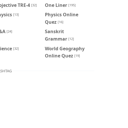
jective TRE-4
One Liner
[32]
[195]
ysics
Physics Online
[13]
Quez
[16]
&A
Sanskrit
[24]
Grammar
[12]
ience
World Geography
[32]
Online Quez
[19]
SHTAG