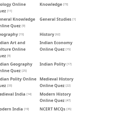
ology Online
Knowledge
[73]
uez
[11]
eneral Knowledge
General Studies
[1]
nline Quez
[9]
eography
History
[15]
[62]
dian Art and
Indian Economy
lture Online
Online Quez
[15]
uez
[9]
ndian Geography
Indian Polity
[17]
nline Quez
[25]
dian Polity Online
Medieval History
uez
Online Quez
[33]
[22]
dieval India
Modern History
[14]
Online Quez
[47]
odern India
NCERT MCQs
[19]
[35]