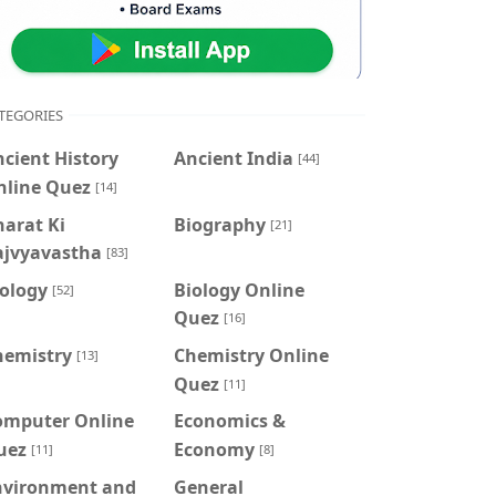
TEGORIES
cient History
Ancient India
[44]
nline Quez
[14]
arat Ki
Biography
[21]
ajvyavastha
[83]
iology
Biology Online
[52]
Quez
[16]
hemistry
Chemistry Online
[13]
Quez
[11]
omputer Online
Economics &
uez
Economy
[11]
[8]
nvironment and
General