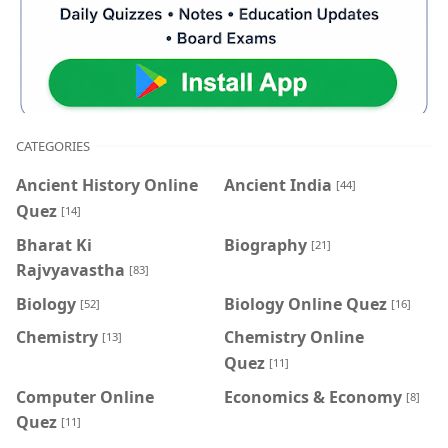
CATEGORIES
Ancient History Online
Ancient India
[44]
Quez
[14]
Bharat Ki
Biography
[21]
Rajvyavastha
[83]
Biology
Biology Online Quez
[52]
[16]
Chemistry
Chemistry Online
[13]
Quez
[11]
Computer Online
Economics & Economy
[8]
Quez
[11]