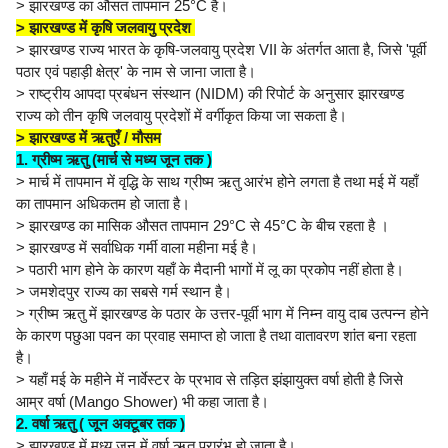
> झारखण्ड का औसत तापमान 25°C है।
> झारखण्ड में कृषि जलवायु प्रदेश
> झारखण्ड राज्य भारत के कृषि-जलवायु प्रदेश VII के अंतर्गत आता है, जिसे 'पूर्वी
पठार एवं पहाड़ी क्षेत्र' के नाम से जाना जाता है।
> राष्ट्रीय आपदा प्रबंधन संस्थान (NIDM) की रिपोर्ट के अनुसार झारखण्ड
राज्य को तीन कृषि जलवायु प्रदेशों में वर्गीकृत किया जा सकता है।
> झारखण्ड में ऋतुएँ / मौसम
1. ग्रीष्म ऋतु (मार्च से मध्य जून तक )
> मार्च में तापमान में वृद्धि के साथ ग्रीष्म ऋतु आरंभ होने लगता है तथा मई में यहाँ
का तापमान अधिकतम हो जाता है।
> झारखण्ड का मासिक औसत तापमान 29°C से 45°C के बीच रहता है ।
> झारखण्ड में सर्वाधिक गर्मी वाला महीना मई है।
> पठारी भाग होने के कारण यहाँ के मैदानी भागों में लू का प्रकोप नहीं होता है।
> जमशेदपुर राज्य का सबसे गर्म स्थान है।
> ग्रीष्म ऋतु में झारखण्ड के पठार के उत्तर-पूर्वी भाग में निम्न वायु दाब उत्पन्न होने
के कारण पछुआ पवन का प्रवाह समाप्त हो जाता है तथा वातावरण शांत बना रहता
है।
> यहाँ मई के महीने में नार्वेस्टर के प्रभाव से तड़ित झंझायुक्त वर्षा होती है जिसे
आम्र वर्षा (Mango Shower) भी कहा जाता है।
2. वर्षा ऋतु ( जून अक्टूबर तक )
> झारखण्ड में मध्य जून में वर्षा ऋतु प्रारंभ हो जाता है।