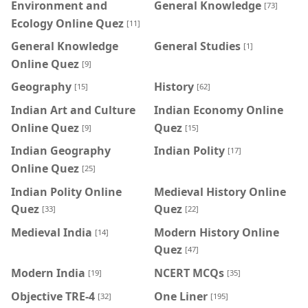
Environment and
General Knowledge
[73]
Ecology Online Quez
[11]
General Knowledge
General Studies
[1]
Online Quez
[9]
Geography
History
[15]
[62]
Indian Art and Culture
Indian Economy Online
Online Quez
Quez
[9]
[15]
Indian Geography
Indian Polity
[17]
Online Quez
[25]
Indian Polity Online
Medieval History Online
Quez
Quez
[33]
[22]
Medieval India
Modern History Online
[14]
Quez
[47]
Modern India
NCERT MCQs
[19]
[35]
Objective TRE-4
One Liner
[32]
[195]