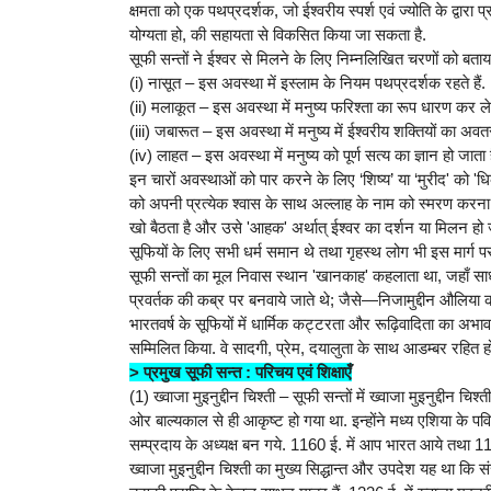
क्षमता को एक पथप्रदर्शक, जो ईश्वरीय स्पर्श एवं ज्योति के द्वारा 
योग्यता हो, की सहायता से विकसित किया जा सकता है.
सूफी सन्तों ने ईश्वर से मिलने के लिए निम्नलिखित चरणों को बताय
(i) नासूत – इस अवस्था में इस्लाम के नियम पथप्रदर्शक रहते हैं.
(ii) मलाकूत – इस अवस्था में मनुष्य फरिश्ता का रूप धारण कर लेत
(iii) जबारूत – इस अवस्था में मनुष्य में ईश्वरीय शक्तियों का अवत
(iv) लाहत – इस अवस्था में मनुष्य को पूर्ण सत्य का ज्ञान हो जाता ह
इन चारों अवस्थाओं को पार करने के लिए ‘शिष्य’ या ‘मुरीद' को 'ध
को अपनी प्रत्येक श्वास के साथ अल्लाह के नाम को स्मरण करना
खो बैठता है और उसे 'आहक' अर्थात् ईश्वर का दर्शन या मिलन हो ज
सूफियों के लिए सभी धर्म समान थे तथा गृहस्थ लोग भी इस मार्
सूफी सन्तों का मूल निवास स्थान 'खानकाह' कहलाता था, जहाँ स
प्रवर्तक की कब्र पर बनवाये जाते थे; जैसे—निजामुद्दीन औलिया 
भारतवर्ष के सूफियों में धार्मिक कट्टरता और रूढ़िवादिता का अभाव थ
सम्मिलित किया. वे सादगी, प्रेम, दयालुता के साथ आडम्बर रहित
> प्रमुख सूफी सन्त : परिचय एवं शिक्षाएँ
(1) ख्वाजा मुइनुद्दीन चिश्ती – सूफी सन्तों में ख्वाजा मुइनुद्दीन चि
ओर बाल्यकाल से ही आकृष्ट हो गया था. इन्होंने मध्य एशिया के पव
सम्प्रदाय के अध्यक्ष बन गये. 1160 ई. में आप भारत आये तथा 11
ख्वाजा मुइनुद्दीन चिश्ती का मुख्य सिद्धान्त और उपदेश यह था कि 