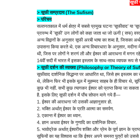
सूफी 
> सूफी सम्प्रदाय (The Sufism)
> परिचय
सल्तनतकाल में धर्म क्षेत्र में सबसे प्रमुख घटना ‘सूफीवाद’ या ‘स
प्रारम्भ में 'सूफी' उन लोगों को कहा जाता था जो ऊनी ( सफ) वस्
अन्य विद्वानों के अनुसार सूफी अरबी भाषा का शब्द है, जिसका अ
उपासना किया करते थे. एक अन्य विचारधारा के अनुसार, मदीना में 
थी, जिस पर लोगों ने शरणं ली और ईश्वर की आराधना में मगन रहे.
14वीं सदी में भारत में इसका इस्लाम के साथ-साथ व्यापक रूप से
> सूफी दर्शन की व्याख्या (Philosophy or Theory of Su
सूफीवाद दार्शनिक सिद्धान्त पर आधारित था, जिसे हम इस्लाम का र
थे, लेकिन फिर भी इसके मूल में मुहम्मद साहब के ही विचार थे, स
कुछ भी नहीं. सभी कुछ त्यागकर ईश्वर को प्राप्त किया जा सकता ह
है. इसके लिए सूफी दर्शन में पाँच सोपान माने गये हैं—
1. ईश्वर की आराधना जो उसकी आज्ञानुसार हो.
2. भक्ति अर्थात् ईश्वर के प्रति आत्मा का समर्पण.
3. एकान्त में ईश्वर का ध्यान.
4. ज्ञान अथवा ईश्वर के गुणादि का दार्शनिक विचार.
5. भावोद्रेक अर्थात् ईश्वरीय शक्ति और प्रेम के पूर्ण ज्ञान के प्
सूफियों का यह विश्वास था कि ईश्वर अपने समस्त पुत्रों को उससे 