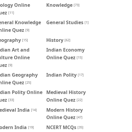
ology Online
Knowledge
[73]
uez
[11]
eneral Knowledge
General Studies
[1]
nline Quez
[9]
eography
History
[15]
[62]
dian Art and
Indian Economy
lture Online
Online Quez
[15]
uez
[9]
ndian Geography
Indian Polity
[17]
nline Quez
[25]
dian Polity Online
Medieval History
uez
Online Quez
[33]
[22]
dieval India
Modern History
[14]
Online Quez
[47]
odern India
NCERT MCQs
[19]
[35]