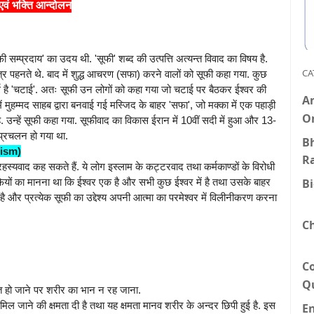
एवं भक्ति आन्दोलन
ूफी सम्प्रदाय' का उदय थी. 'सूफी' शब्द की उत्पत्ति अत्यन्त विवाद का विषय है.
CA
त्र पहनते थे. बाद में शुद्ध आचरण (सफा) करने वालों को सूफी कहा गया. कुछ
र्थ है 'चटाई'. अतः सूफी उन लोगों को कहा गया जो चटाई पर बैठकर ईश्वर की
An
मुहम्मद साहब द्वारा बनवाई गई मस्जिद के बाहर 'सफा', जो मक्का में एक पहाड़ी
O
 उन्हें सूफी कहा गया. सूफीवाद का विकास ईरान में 10वीं सदी में हुआ और 13-
 प्रचलन हो गया था.
Bh
fism)
R
हस्यवाद कह सकते हैं. ये लोग इस्लाम के कट्टरवाद तथा कर्मकाण्डों के विरोधी
B
ूफियों का मानना था कि ईश्वर एक है और सभी कुछ ईश्वर में है तथा उसके बाहर
ै और प्रत्येक सूफी का उद्देश्य अपनी आत्मा का परमेश्वर में विलीनीकरण करना
C
C
Q
राप्त हो जाने पर शरीर का भान न रह जाना.
मिल जाने की क्षमता दी है तथा यह क्षमता मानव शरीर के अन्दर छिपी हुई है. इस
E