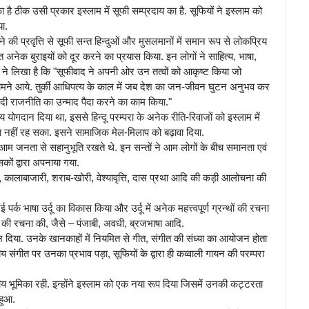
का है ठीक उसी प्रकार इस्लाम में सूफी सम्प्रदाय का है. सूफियों ने इस्लाम को
ा.
की प्रवृत्ति से सूफी सन्त हिन्दुओं और मुसलमानों में समान रूप से लोकप्रिय
त अनेक बुराइयों को दूर करने का प्रयास किया. इन लोगों ने साहित्य, भाषा,
िब ने लिखा है कि "सूफीवाद ने अपनी ओर उन तत्वों को आकृष्ट किया जो
सामने आये. तुर्की आधिपत्य के काल में जब देश का जन-जीवन घुटन अनुभव कर
दी राजनीति का उन्माद पैदा करने का काम किया."
य योगदान दिया था, इससे हिन्दू परम्परा के अनेक रीति-रिवाजों को इस्लाम में
िना नहीं रह सका. इसने सामाजिक मेल-मिलाप को बढ़ावा दिया.
 आम जनता से सहानुभूति रखते थे. इन सन्तों ने आम लोगों के बीच समानता एवं
ों द्वारा अपनाया गया.
री, कालाबाजारी, शराब-खोरी, वेश्यावृत्ति, दास प्रथा आदि की कड़ी आलोचना की
पर्क भाषा उर्दू का विकास किया और उर्दू में अनेक महत्त्वपूर्ण ग्रन्थों की रचना
ित्य की रचना की, जैसे – पंजाबी, अवधी, ब्रजभाषा आदि.
ोगदान दिया. उनके खानकाहों में नियमित से गीत, संगीत की संध्या का आयोजन होता
संगीत पर उनका प्रभाव पड़ा, सूफियों के द्वारा ही कव्वाली गायन की परम्परा
ेखनीय भूमिका रही. इन्होंने इस्लाम को एक नया रूप दिया जिसमें उनकी कट्टरता
हुआ.