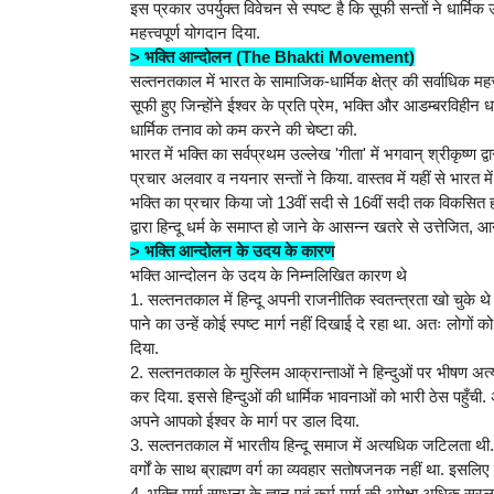
इस प्रकार उपर्युक्त विवेचन से स्पष्ट है कि सूफी सन्तों ने धार्म
महत्त्वपूर्ण योगदान दिया.
> भक्ति आन्दोलन (The Bhakti Movement)
सल्तनतकाल में भारत के सामाजिक-धार्मिक क्षेत्र की सर्वाधिक महत
सूफी हुए जिन्होंने ईश्वर के प्रति प्रेम, भक्ति और आडम्बरविहीन 
धार्मिक तनाव को कम करने की चेष्टा की.
भारत में भक्ति का सर्वप्रथम उल्लेख 'गीता' में भगवान् श्रीकृष्ण 
प्रचार अलवार व नयनार सन्तों ने किया. वास्तव में यहीं से भारत मे
भक्ति का प्रचार किया जो 13वीं सदी से 16वीं सदी तक विकसित हो
द्वारा हिन्दू धर्म के समाप्त हो जाने के आसन्न खतरे से उत्तेजित,
> भक्ति आन्दोलन के उदय के कारण
भक्ति आन्दोलन के उदय के निम्नलिखित कारण थे
1. सल्तनतकाल में हिन्दू अपनी राजनीतिक स्वतन्त्रता खो चुक
पाने का उन्हें कोई स्पष्ट मार्ग नहीं दिखाई दे रहा था. अतः लोगों
दिया.
2. सल्तनतकाल के मुस्लिम आक्रान्ताओं ने हिन्दुओं पर भीषण अत्याचार कि
कर दिया. इससे हिन्दुओं की धार्मिक भावनाओं को भारी ठेस पहुँची
अपने आपको ईश्वर के मार्ग पर डाल दिया.
3. सल्तनतकाल में भारतीय हिन्दू समाज में अत्यधिक जटिलता थ
वर्गों के साथ ब्राह्मण वर्ग का व्यवहार सतोषजनक नहीं था. इसलिए लो
4. भक्ति मार्ग साधना के ज्ञान एवं कर्म मार्ग की अपेक्षा अधिक स