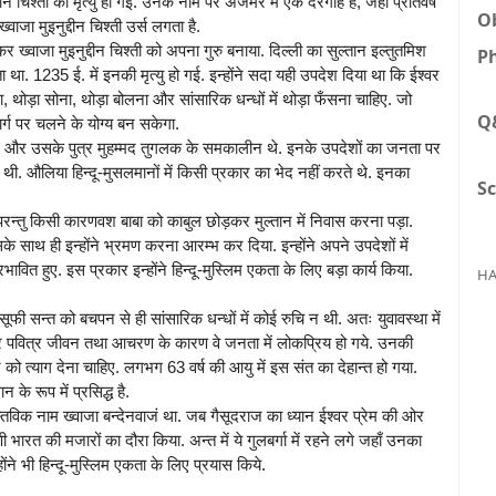
दीन चिश्ती की मृत्यु हो गई. उनके नाम पर अजमेर में एक दरगाह है, जहाँ प्रतिवर्ष
Ob
्वाजा मुइनुद्दीन चिश्ती उर्स लगता है.
र ख्वाजा मुइनुद्दीन चिश्ती को अपना गुरु बनाया. दिल्ली का सुल्तान इल्तुतमिश
Ph
ा. 1235 ई. में इनकी मृत्यु हो गई. इन्होंने सदा यही उपदेश दिया था कि ईश्वर
थोड़ा सोना, थोड़ा बोलना और सांसारिक धन्धों में थोड़ा फँसना चाहिए. जो
Q
मार्ग पर चलने के योग्य बन सकेगा.
दीन और उसके पुत्र मुहम्मद तुगलक के समकालीन थे. इनके उपदेशों का जनता पर
ी. औलिया हिन्दू-मुसलमानों में किसी प्रकार का भेद नहीं करते थे. इनका
Sc
रन्तु किसी कारणवश बाबा को काबुल छोड़कर मुल्तान में निवास करना पड़ा.
साथ ही इन्होंने भ्रमण करना आरम्भ कर दिया. इन्होंने अपने उपदेशों में
्रभावित हुए. इस प्रकार इन्होंने हिन्दू-मुस्लिम एकता के लिए बड़ा कार्य किया.
HA
 सूफी सन्त को बचपन से ही सांसारिक धन्धों में कोई रुचि न थी. अतः युवावस्था में
 पवित्र जीवन तथा आचरण के कारण वे जनता में लोकप्रिय हो गये. उनकी
र को त्याग देना चाहिए. लगभग 63 वर्ष की आयु में इस संत का देहान्त हो गया.
े रूप में प्रसिद्ध है.
तविक नाम ख्वाजा बन्देनवाजं था. जब गैसूदराज का ध्यान ईश्वर प्रेम की ओर
िणी भारत की मजारों का दौरा किया. अन्त में ये गुलबर्गा में रहने लगे जहाँ उनका
होंने भी हिन्दू-मुस्लिम एकता के लिए प्रयास किये.