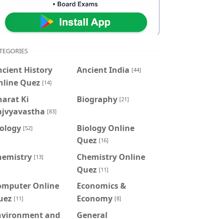
TEGORIES
cient History
Ancient India
[44]
nline Quez
[14]
arat Ki
Biography
[21]
ajvyavastha
[83]
iology
Biology Online
[52]
Quez
[16]
hemistry
Chemistry Online
[13]
Quez
[11]
omputer Online
Economics &
uez
Economy
[11]
[8]
nvironment and
General