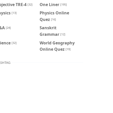
jective TRE-4
One Liner
[32]
[195]
ysics
Physics Online
[13]
Quez
[16]
&A
Sanskrit
[24]
Grammar
[12]
ience
World Geography
[32]
Online Quez
[19]
SHTAG