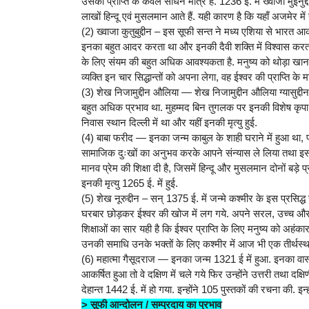
उसकी प्राप्ति के केवल साधन मात्र हैं. 1236 ई. में ख्वाजा मुइनुद्
लाखों हिन्दू एवं मुसलमान आते हैं. यही कारण है कि यहाँ अजमेर में ख
(2) ख्वाजा कुतुबुद्दीन – इस सूफी सन्त ने मध्य एशिया से भारत आक
इनका बहुत आदर करता था और इनकी दैवी शक्ति में विश्वास करता थ
के लिए संयम की बहुत अधिक आवश्यकता है. मनुष्य को थोड़ा खाना, 
व्यक्ति इन चार सिद्धान्तों को अपना लेगा, वह ईश्वर की प्राप्ति के 
(3) शेख निजामुद्दीन औलिया — शेख निजामुद्दीन औलिया ग्यासुद्
बहुत अधिक प्रभाव था. मुहम्मद बिन तुगलक पर इनकी विशेष कृपा थ
निवास स्थान दिल्ली में था और यहीं इनकी मृत्यु हुई.
(4) बाबा फरीद — इनका जन्म काबुल के शाही घराने में हुआ था, प
सामाजिक दुःखों का अनुभव करके आपने संन्यास ले लिया तथा इसके 
मानव प्रेम की शिक्षा दी है, जिसमें हिन्दू और मुसलमान दोनों बड़े प
इनकी मृत्यु 1265 ई. में हुई.
(5) शेख नूरुद्दीन – सन् 1375 ई. में जन्मे कश्मीर के इस प्रसिद्ध
घरबार छोड़कर ईश्वर की खोज में लग गये. अपने सरल, उच्च और
शिक्षाओं का सार यही है कि ईश्वर प्राप्ति के लिए मनुष्य को अहंका
उनकी समाधि उनके भक्तों के लिए कश्मीर में आज भी एक तीर्थस्थान क
(6) महात्मा गैसूदराज — इनका जन्म 1321 ई में हुआ. इनका वास्
आकर्षित हुआ तो वे दक्षिण में चले गये फिर उन्होंने उत्तरी तथा दक्ष
देहान्त 1442 ई. में हो गया. इन्होंने 105 पुस्तकों की रचना की. इन्
> सूफी आन्दोलन / सम्प्रदाय का प्रभाव