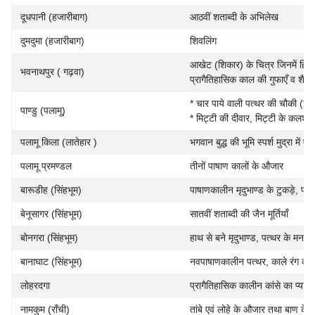
दूधपानी (हजारीबाग)
आठवीं शताब्दी के अभिलेख
दुमदुमा (हजारीबाग)
शिवलिंग
आखेट (शिकार) के चित्र जिनमें हिरण,
भवनाथपुर ( गढ़वा)
प्रागैतिहासिक काल की गुफाएँ व शैल च
* चार पाये वाली पत्थर की चौकी (इसे 
पाण्डु (पलामू)
* मिट्टी की दीवार, मिट्टी के कलश व
पलामू किला (लातेहार )
भगवान बुद्ध की भूमि स्पर्श मुद्रा में एक म
पलामू प्रमण्डल
तीनों पाषाण कालों के औजार
बारूडीह (सिंहभूम)
पाषाणकालीन मृदुभाण्ड के टुकड़े, पत्
बेनूसागर (सिंहभूम)
सातवीं शताब्दी की जैन मूर्तियाँ
बोनगरा (सिंहभूम)
हाथ से बने मृदुभाण्ड, पत्थर के मनक
बानाघाट (सिंहभूम)
नवपाषाणकालीन पत्थर, काले रंग का म
लोहरदगा
प्रागैतिहासिक कालीन कांसे का प्याला
नामकुम (राँची)
तांबे एवं लोहे के औजार तथा बाण क