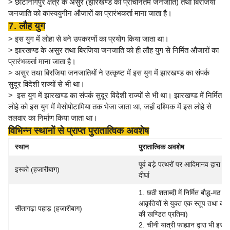
> छोटानागपुर क्षेत्र के असुर (झारखण्ड की प्राचीनतम जनजाति) तथा बिरजिया
जनजाति को कांस्ययुगीन औजारों का प्रारंभकर्ता माना जाता है।
7. लौह युग
> इस युग में लोहा से बने उपकरणों का प्रयोग किया जाता था।
> झारखण्ड के असुर तथा बिरजिया जनजाति को ही लौह युग से निर्मित औजारों का
प्रारंभकर्ता माना जाता है।
> असुर तथा बिरजिया जनजातियों ने उत्कृष्ट में इस युग में झारखण्ड का संपर्क
सुदूर विदेशी राज्यों से भी था।
> इस युग में झारखण्ड का संपर्क सुदूर विदेशी राज्यों से भी था। झारखण्ड में निर्मित
लोहे को इस युग में मेसोपोटामिया तक भेजा जाता था, जहाँ दश्मिक में इस लोहे से
तलवार का निर्माण किया जाता था।
विभिन्न स्थानों से प्राप्त पुरातात्विक अवशेष
स्थान
पुरातात्विक अवशेष
पूर्व बड़े पत्थरों पर आदिमानव द्वारा नि
इस्को (हजारीबाग)
दीर्घा
1. छठी शताब्दी में निर्मित बौद्ध-मठ क
आकृतियों से युक्त एक स्तूप तथा काले
सीतागढ़ा पहाड़ (हजारीबाग)
की खण्डित प्रतिमा)
2. चीनी यात्री फाह्यान द्वारा भी इस