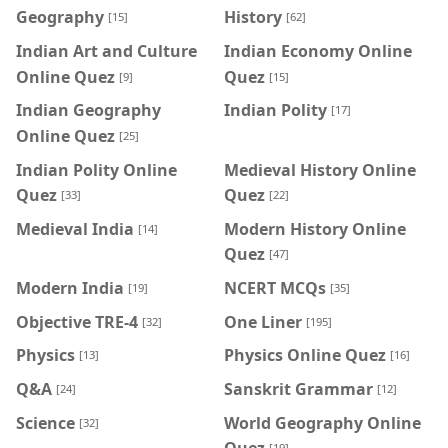
Geography
History
[15]
[62]
Indian Art and Culture
Indian Economy Online
Online Quez
Quez
[9]
[15]
Indian Geography
Indian Polity
[17]
Online Quez
[25]
Indian Polity Online
Medieval History Online
Quez
Quez
[33]
[22]
Medieval India
Modern History Online
[14]
Quez
[47]
Modern India
NCERT MCQs
[19]
[35]
Objective TRE-4
One Liner
[32]
[195]
Physics
Physics Online Quez
[13]
[16]
Q&A
Sanskrit Grammar
[24]
[12]
Science
World Geography Online
[32]
Quez
[19]