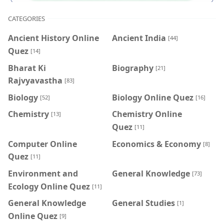
CATEGORIES
Ancient History Online
Ancient India
[44]
Quez
[14]
Bharat Ki
Biography
[21]
Rajvyavastha
[83]
Biology
Biology Online Quez
[52]
[16]
Chemistry
Chemistry Online
[13]
Quez
[11]
Computer Online
Economics & Economy
[8]
Quez
[11]
Environment and
General Knowledge
[73]
Ecology Online Quez
[11]
General Knowledge
General Studies
[1]
Online Quez
[9]