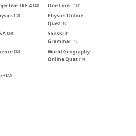
jective TRE-4
One Liner
[32]
[195]
ysics
Physics Online
[13]
Quez
[16]
&A
Sanskrit
[24]
Grammar
[12]
ience
World Geography
[32]
Online Quez
[19]
SHTAG