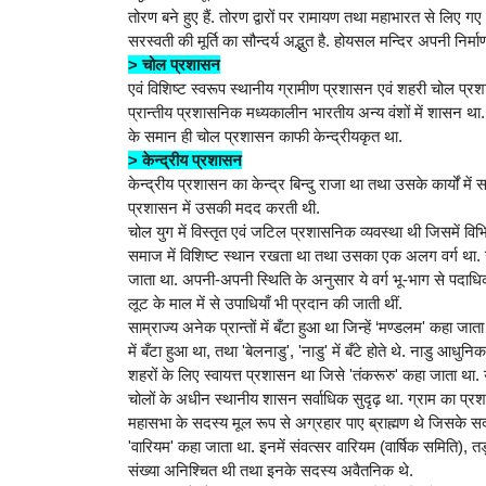
तोरण बने हुए हैं. तोरण द्वारों पर रामायण तथा महाभारत से लिए गए अ
सरस्वती की मूर्ति का सौन्दर्य अद्भुत है. होयसल मन्दिर अपनी निर्मा
> चोल प्रशासन
एवं विशिष्ट स्वरूप स्थानीय ग्रामीण प्रशासन एवं शहरी चोल प्रश
प्रान्तीय प्रशासनिक मध्यकालीन भारतीय अन्य वंशों में शासन था. चा
के समान ही चोल प्रशासन काफी केन्द्रीयकृत था.
> केन्द्रीय प्रशासन
केन्द्रीय प्रशासन का केन्द्र बिन्दु राजा था तथा उसके कार्यों मे
प्रशासन में उसकी मदद करती थी.
चोल युग में विस्तृत एवं जटिल प्रशासनिक व्यवस्था थी जिसमें वि
समाज में विशिष्ट स्थान रखता था तथा उसका एक अलग वर्ग था. उच्
जाता था. अपनी-अपनी स्थिति के अनुसार ये वर्ग भू-भाग से पदाधि
लूट के माल में से उपाधियाँ भी प्रदान की जाती थीं.
साम्राज्य अनेक प्रान्तों में बँटा हुआ था जिन्हें ‘मण्डलम' कहा ज
में बँटा हुआ था, तथा 'बेलनाडु', 'नाडु' में बँटे होते थे. नाडु आधुनि
शहरों के लिए स्वायत्त प्रशासन था जिसे 'तंकरूरु' कहा जाता था
चोलों के अधीन स्थानीय शासन सर्वाधिक सुदृढ़ था. ग्राम का प्
महासभा के सदस्य मूल रूप से अग्रहार पाए ब्राह्मण थे जिसके सदस्य
'वारियम' कहा जाता था. इनमें संवत्सर वारियम (वार्षिक समिति), 
संख्या अनिश्चित थी तथा इनके सदस्य अवैतनिक थे.