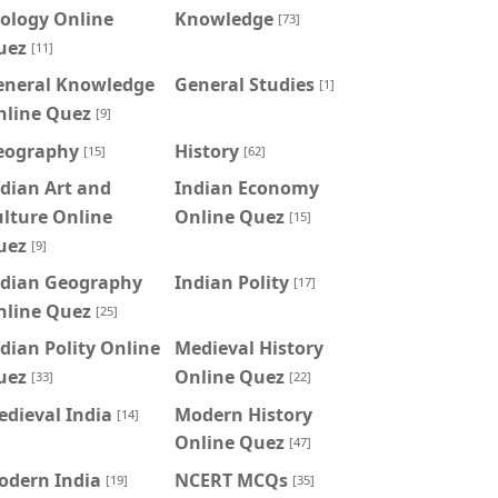
ology Online
Knowledge
[73]
uez
[11]
eneral Knowledge
General Studies
[1]
nline Quez
[9]
eography
History
[15]
[62]
dian Art and
Indian Economy
lture Online
Online Quez
[15]
uez
[9]
ndian Geography
Indian Polity
[17]
nline Quez
[25]
dian Polity Online
Medieval History
uez
Online Quez
[33]
[22]
dieval India
Modern History
[14]
Online Quez
[47]
odern India
NCERT MCQs
[19]
[35]