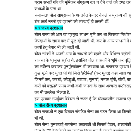
ग्राम सभाएँ गाँव की भूमिकर संग्रहण कर न देने वाले को दण्ड तथा 
सभाओं के पास था.
समान्यतः चोल साम्राज्य के अन्तर्गत केन्द्र केवलं साम्राज्य की 
शेष कार्य नगरों एवं प्रान्तों की संस्थाएँ ही करती थीं.
> राजस्व प्रशासन
चोल राज्य की आय का प्रमुख साधन भूमि कर था जिसका निर्धारण 
विपदाओं के समय कर में छूट दी जाती थी. कर के अन्य साधनों में
कार्यों हेतु बेगार भी ली जाती थी.
चोल नरेशों ने अपनी आय के साधनों को बढ़ाने और विभिन्न स्रो
राजस्व के प्रमुख स्रोत थे. इसलिए चोल शासकों ने भूमि कर वृद
का सर्वेक्षण कराकर पुनर्मूल्यांकन भी करवाया था. राजराज प्रथ
कुछ भूमि कर मुक्त भी थी जिसे ‘इरैयिल’ (कर मुक्त) कहा जाता थ
जिनमें कर, करघों, कोल्हुओं, व्यापार, सुनारों, नमक चुंगी, बाँटों,
करों को वसूलते समय कभी-कभी जनता के साथ अत्यन्त कठोरतापूर्ण व्
का भी उल्लेख मिलता है.
इस प्रकार उपर्युक्त विवेचन से स्पष्ट है कि चोलकालीन राजस्व प
> चोल सैन्य प्रशासन
चोल राजाओं ने एक विशाल संगठित सेना का गठन किया था जिसम
भी थी.
चोल सेना 'मुनरुकई-महासेना' कहलाती थी जिसमें पैदल, अश्वारोही,
सेना के 70 रेजिमेण्टों का उल्लेख किया गया है जिनमें प्रत्येक का