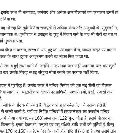
था. इसके साथ ही भाग्यवाद, कर्मवाद और अनेक अन्धविश्वासों का प्रचलन उनमें हो
र दिया था.
यह भी रहा कि तुर्क विजेता राजपूतों से अधिक योग्य और अनुभवी थे. सुबुक्तगीन,
नायक थे. पृथ्वीराज ने तराइन के युद्ध में विजय पाने के बाद भी गोरी का वध न
ष भुगतना पड़ा.
रु का पीछा न करना, शरण में आए हुए को अभयदान देना, घायल शत्रु पर वार न
्साह के साथ दुबारा आक्रमण करने का मौका मिल जाता था.
 से सम्भव हुई तथा कभी भी उन्होंने आक्रामक रुख नहीं अपनाया. बार-बार तुर्कों
र उनके विरुद्ध स्थाई संयुक्त मोर्चा बनाने का प्रयास नहीं किया.
स में प्रसिद्ध है. उनके काल में मन्दिर निर्माण की एक नई शैली का विकास
ा जाता था. चबूतरों तथा दीवारों पर हाथियों, अश्वारोहियों, हंसों, राक्षसों तथा
ै.
ोकि कर्नाटक में स्थित है, बेलूर तथा श्रवणबेलगोला से प्राप्त होते हैं.
ानी जाती है. यहाँ पर निर्मित मन्दिरों में होयसलेश्वर का प्राचीन मन्दिर
सनकाल में किया गया था. यह 160' लम्बा तथा 122' फुट चौड़ा है, इसमें शिखर का
लता है. इसमें देवताओं, मनुष्यों एवं पशु-पक्षियों आदि सभी की मूर्तियाँ हैं. विष्णु
था. यह 178' x 156' का है. मन्दिर के चारों ओर वेष्ठिनी (रलिंग) है तथा उसमें तीन