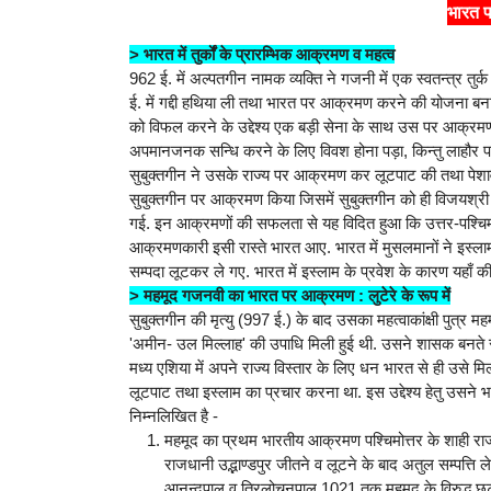
भारत प
> भारत में तुर्कों के प्रारम्भिक आक्रमण व महत्व
962 ई. में अल्पतगीन नामक व्यक्ति ने गजनी में एक स्वतन्त्र तु
ई. में गद्दी हथिया ली तथा भारत पर आक्रमण करने की योजना ब
को विफल करने के उद्देश्य एक बड़ी सेना के साथ उस पर आक्रमण 
अपमानजनक सन्धि करने के लिए विवश होना पड़ा, किन्तु लाहौर पहु
सुबुक्तगीन ने उसके राज्य पर आक्रमण कर लूटपाट की तथा पेशा
सुबुक्तगीन पर आक्रमण किया जिसमें सुबुक्तगीन को ही विजयश्री
गई. इन आक्रमणों की सफलता से यह विदित हुआ कि उत्तर-पश्चिम स
आक्रमणकारी इसी रास्ते भारत आए. भारत में मुसलमानों ने इस्लाम 
सम्पदा लूटकर ले गए. भारत में इस्लाम के प्रवेश के कारण यहाँ की
> महमूद गजनवी का भारत पर आक्रमण : लुटेरे के रूप में
सुबुक्तगीन की मृत्यु (997 ई.) के बाद उसका महत्वाकांक्षी पुत्र
'अमीन- उल मिल्लाह' की उपाधि मिली हुई थी. उसने शासक बनते स
मध्य एशिया में अपने राज्य विस्तार के लिए धन भारत से ही उसे
लूटपाट तथा इस्लाम का प्रचार करना था. इस उद्देश्य हेतु उसन
निम्नलिखित है -
महमूद का प्रथम भारतीय आक्रमण पश्चिमोत्तर के शाही र
राजधानी उद्भाण्डपुर जीतने व लूटने के बाद अतुल सम्पत्त
आनन्दपाल व त्रिलोचनपाल 1021 तक महमूद के विरुद्ध छुटप