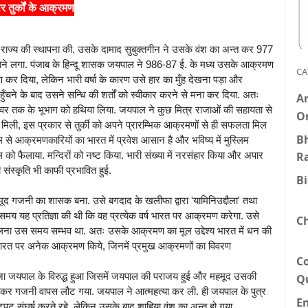
र तुर्कों के आक्रमण
र्क राज्य की स्थापना की. उसके दामाद सुबुक्तगीन ने उसके वंश का अन्त कर 977
नाने लगा. पंजाब के हिन्दू शासक जयपाल ने 986-87 ई. के मध्य उसके आक्रमण
CA
कर दिया, लेकिन भारी वर्षा के कारण उसे हार का मुँह देखना पड़ा और
ँचने के बाद उसने सन्धि की शर्तों को स्वीकार करने से मना कर दिया. अतः
An
वर तक के भूभाग को हथिया लिया. जयपाल ने कुछ मित्र राजाओं की सहायता से
O
 मिली, इस प्रकार से तुर्की को अपने प्रारम्भिक आक्रमणों से ही सफलता मिल
Bh
े आक्रमणकारियों का भारत में प्रवेश आसान है और भविष्य में मुस्लिम
R
को फैलाया. मन्दिरों को नष्ट किया. भारी संख्या में नरसंहार किया और अपार
 संस्कृति भी काफी प्रभावित हुई.
B
 महमूद गजनी का शासक बना. उसे बगदाद के खलीफा द्वारा 'यामिनिउद्दौला' तथा
मय यह प्रतिज्ञा की थी कि वह प्रत्येक वर्ष भारत पर आक्रमण करेगा. उसे
C
 मिलना उस समय सम्भव था. अतः उसके आक्रमण का मूल उद्देश्य भारत में धन की
े भारत पर अनेक आक्रमण किये, जिनमें प्रमुख आक्रमणों का विवरण
C
ाजा जयपाल के विरुद्ध हुआ जिसमें जयपाल की पराजय हुई और महमूद उसकी
Q
ि लेकर गजनी वापस लौट गया. जयपाल ने आत्महत्या कर ली. ही जयपाल के पुत्र
E
ुट संघर्ष करते रहे, लेकिन उसके बाद शाहिया वंश का अन्त हो गया.