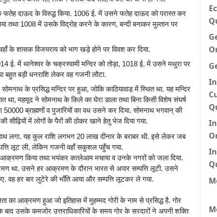
Ec
क फतेह दाऊद के विरुद्ध किया. 1006 ई. में उसने फतेह दाऊद को परास्त कर
Q
 तथा 1008 में उसके विद्रोह करने के कारण, बन्दी बनाकर मुल्तान पर
G
O
 वहाँ के शासक विजयराय को भाग खड़े होने पर विवश कर दिया.
 में थानेश्वर के चक्रस्वामी मन्दिर को तोड़ा, 1018 ई. में उसने मथुरा पर
G
 तथा बहुत बड़ी धनराशि लेकर वह गजनी लौटा.
In
मनाथ के प्रसिद्ध मन्दिर पर हुआ, जोकि काठियावाड़ में स्थित था. यह मन्दिर
Cu
ख्यात था, महमूद ने सोमनाथ के किले का घेरा डाला तथा बिना किसी विशेष संघर्ष
Q
ग 50000 ब्राह्मणों व पुजारियों का वध उसने कर दिया. सोमनाथ भगवान् की
सीढ़ियों में लोगों के पैरों की ठोकर खाने हेतु भेज दिया गया.
I
O
 हाथ लगा. यह कुल राशि लगभग 20 लाख दीनार के बराबर थी. इसे लेकर जब
पत्ति लूट ली, लेकिन गजनी वहाँ सकुशल पहुँच गया.
In
ध पर आक्रमण किया तथा भयंकर कत्लेआम मचाया व उनके नगरों को जला दिया.
Q
्रमण था. उसने हर आक्रमण के दौरान भारत से अपार सम्पत्ति लूटी. उसने
ए. वह हर बार लुटेरे की भाँति आया और सम्पत्ति लूटकर ले गया.
Me
ेता का आक्रमण हुआ जो इतिहास में मुहम्मद गोरी के नाम से प्रसिद्ध है. गोर
M
के बाद उसके कमजोर उत्तराधिकारियों के समय गोर के सरदारों ने अपनी शक्ति