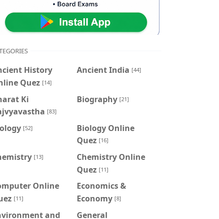
TEGORIES
cient History
Ancient India
[44]
nline Quez
[14]
arat Ki
Biography
[21]
ajvyavastha
[83]
iology
Biology Online
[52]
Quez
[16]
hemistry
Chemistry Online
[13]
Quez
[11]
omputer Online
Economics &
uez
Economy
[11]
[8]
nvironment and
General