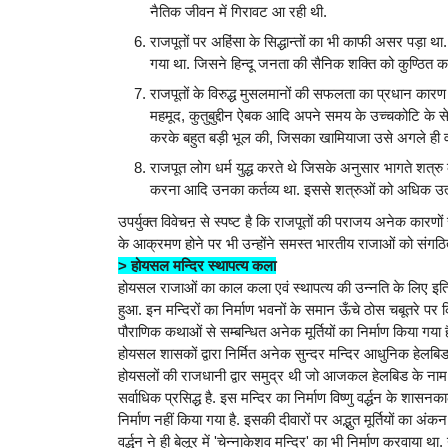
नैतिक जीवन में गिरावट आ रही थी.
राजपूतों पर अहिंसा के सिद्धान्तों का भी काफी असर पड़ा 
गया था. जिसने हिन्दू जनता की सैनिक शक्ति को कुण्ठित क
राजपूतों के विरुद्ध मुसलमानों की सफलता का प्रधान कारण 
महमूद, कुतुबुद्दीन ऐबक आदि अपने समय के उच्चकोटि के सेना
करके बहुत बड़ी भूल की, जिसका खामियाजा उसे अगले ही वर्
राजपूत लोग धर्म युद्ध करते थे जिसके अनुसार भागते शत्
करना आदि उनका कर्तव्य था. इससे शत्रुओं को अधिक उत
उपर्युक्त विवेचऩ से स्पष्ट है कि राजपूतों की पराजय अनेक कारणों
के आक्रमण होने पर भी उन्होंने समस्त भारतीय राजाओं को संगठित क
> होयसल मन्दिर स्थापत्य कला
होयसल राजाओं का काल कला एवं स्थापत्य की उन्नति के लिए इतिहा
हुआ. इन मन्दिरों का निर्माण भवनों के समान ऊँचे ठोस चबूतरे पर किय
पौराणिक कथाओं से सम्बन्धित अनेक मूर्तियों का निर्माण किया गया ह
होयसल शासकों द्वारा निर्मित अनेक सुन्दर मन्दिर आधुनिक हेलबिड, ज
होयसलों की राजधानी द्वार समुद्र थी जो आजकल हेलबिड के नाम से ज
सर्वाधिक प्रसिद्ध है. इस मन्दिर का निर्माण विष्णु वर्द्धन के शा
निर्माण नहीं किया गया है. इसकी दीवारों पर अद्भुत मूर्तियों का अंकन मि
वर्द्धन ने ही बेलूर में 'चेन्नाकेशव मन्दिर' का भी निर्माण करवाया 