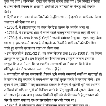
शुरू कर दिया। परिणामतः रैयतों की स्थिति खराब होती गयी। इस स्थिति में रैयतों
ने अन्य किसी विकल्प के अभाव में अंग्रेजों एवं जमींदारों के विरूद्ध कई विद्रोह
किये।
> ब्रिटिश शासनकाल में जमींदारों की नियुक्ति तथा उन्हें हटाने का अधिकार जिला
कलक्टर को दिया गया था।
> 1765 ई. में छोटानागपुर का क्षेत्र ब्रिटिश शासन के अंतर्गत आया था।
> 1765 ई. में झारखण्ड क्षेत्र में सबसे पहले मालगुजारी व्यवस्था लागू की गयी ।
> 1793 ई. में रामगढ़ के पहाड़ी क्षेत्रों में स्थायी बंदोबस्त रेग्यूलेशन एक्ट लागू किया
गया था। झारखण्ड में 1824 ई. में पहली बार रैयतों के अधिकारों को परिभाषित
करते हुए उनकी सुरक्षा का प्रावधान किया गया।
> इन विद्रोहों में 1831-32 ई० का कोल विद्रोह तथा 1895-1900 ई० का बिरसा
उलगुलान प्रमुख हैं। इन विद्रोहों के परिणामस्वरूप अंग्रेजी शासन द्वारा यह
महसूस किया जाने लगा कि जनजातीय समस्याओं का निराकरण किये बिना
शांतिपूर्वक ढंग से प्रशासन चलाना संभव नहीं है।
> जनजातियों की इन समस्याओं (जिसमें भूमि संबंधी समस्याएँ सर्वाधिक महत्वपूर्ण हैं)
के समाधान हेतु सरकार ने समय-समय पर कई सुधार करने के प्रयास किये। इस
क्रम में सन् 1862 में बाबू राखलदास हलधर के नेतृत्व में भुईहरी भूमि एवं स्थानीय
जमींदारों की मझियस भूमि को चिन्हित करने के लिए भुईहरी सर्वे प्रारंभ किया गया,
जो 1869 ई० तक चला। जनजातियों की भूमि को संरक्षित करने हेतु सरकार की
ओर से उठाया गया यह प्रथम सराहनीय व प्रभावी कदम था।
> 1834 ई. में छोटानगपुर क्षेत्र में विल्किंसन कानून लागू किया गया था।