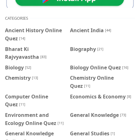
CATEGORIES
Ancient History Online
Ancient India
[44]
Quez
[14]
Bharat Ki
Biography
[21]
Rajvyavastha
[83]
Biology
Biology Online Quez
[52]
[16]
Chemistry
Chemistry Online
[13]
Quez
[11]
Computer Online
Economics & Economy
[8]
Quez
[11]
Environment and
General Knowledge
[73]
Ecology Online Quez
[11]
General Knowledge
General Studies
[1]