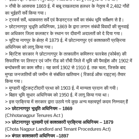
> राँची के आसपास 1869 ई. में बाबू राखलदास हलधर के नेतृत्व में 2,482 गाँवों
का भुईहरी सर्वे किया गया।
> ट्रवर्स सर्वे, थाकवस्त सर्वे एवं कैडस्ट्रल सर्वे का संबंध भूमि सर्वेक्षण से है।
> छोटानागपुर भूधृति अधिनियम, 1869 के द्वारा लगान संबंधी विवादों की सुनवाई
का अधिकार जिला कलक्टर के स्थान पर दीवानी अदालतों को दे दिया गया।
> चुटिया नागपुर के क्षेत्र में 1879 ई. में छोटानागपुर एवं काश्तकारी प्रक्रिया
अधिनियम को लागू किया गया।
> ब्रिटिश सरकार ने छोटानागपुर के तत्कालीन कमिश्नर फारबेस (फोर्बस) की
सिफारिश पर लिस्टर एवं जॉन रीड को राँची जिले में भूमि की पैमाईश और 1902 में
बन्दोबस्ती का काम सौंपा। यह कार्य 1902 से 1910 ई. तक चला, जिसके बाद
मुण्डा जनजातियों की जमीन से संबंधित खतियान ( रिकार्ड ऑफ राइट्स) तैयार
किया गया।
> मुण्डारी खूँटकट्टीदारी प्रथा को 1903 ई. में मान्यता प्रदान की गयी।
> बिहार भूमि सुधार अधिनियम को 1950 ई. में लागू किया गया था।
> इस प्रक्रिया में सरकार द्वारा उठाये गये कुछ अन्य महत्वपूर्ण कदम निम्नवत् हैं
>> छोटानागपुर भूधृति अधिनियम – 1869
(Chhotanagpur Tenures Act )
>> छोटानागपुर भूस्वामी एवं काश्तकारी प्रक्रिया अधिनियम – 1879
(Chota Nagpur Landlord and Tenant Procedures Act)
>> बंगाल काश्तकारी अधिनियम –1897