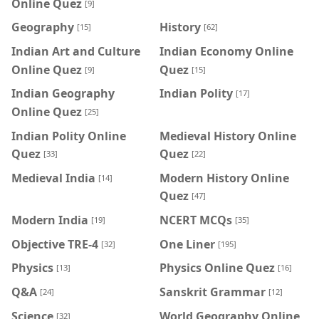
Online Quez
[9]
Geography
History
[15]
[62]
Indian Art and Culture
Indian Economy Online
Online Quez
Quez
[9]
[15]
Indian Geography
Indian Polity
[17]
Online Quez
[25]
Indian Polity Online
Medieval History Online
Quez
Quez
[33]
[22]
Medieval India
Modern History Online
[14]
Quez
[47]
Modern India
NCERT MCQs
[19]
[35]
Objective TRE-4
One Liner
[32]
[195]
Physics
Physics Online Quez
[13]
[16]
Q&A
Sanskrit Grammar
[24]
[12]
Science
World Geography Online
[32]