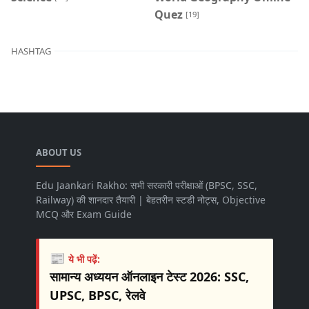
Quez
[19]
HASHTAG
ABOUT US
Edu Jaankari Rakho: सभी सरकारी परीक्षाओं (BPSC, SSC,
Railway) की शानदार तैयारी | बेहतरीन स्टडी नोट्स, Objective
MCQ और Exam Guide
📰
ये भी पढ़ें:
सामान्य अध्ययन ऑनलाइन टेस्ट 2026: SSC,
UPSC, BPSC, रेलवे