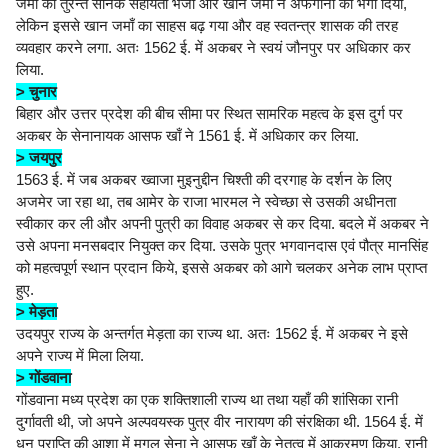
जमाँ को तुरन्त सैनिक सहायता भेजी और खान जमाँ ने अफगानों को भगा दिया,
लेकिन इससे खान जमाँ का साहस बढ़ गया और वह स्वतन्त्र शासक की तरह
व्यवहार करने लगा. अतः 1562 ई. में अकबर ने स्वयं जौनपुर पर अधिकार कर
लिया.
> चुनार
बिहार और उत्तर प्रदेश की बीच सीमा पर स्थित सामरिक महत्व के इस दुर्ग पर
अकबर के सेनानायक आसफ खाँ ने 1561 ई. में अधिकार कर लिया.
> जयपुर
1563 ई. में जब अकबर ख्वाजा मुइनुद्दीन चिश्ती की दरगाह के दर्शन के लिए
अजमेर जा रहा था, तब आमेर के राजा भारमल ने स्वेच्छा से उसकी अधीनता
स्वीकार कर ली और अपनी पुत्री का विवाह अकबर से कर दिया. बदले में अकबर ने
उसे अपना मनसबदार नियुक्त कर दिया. उसके पुत्र भगवानदास एवं पौत्र मानसिंह
को महत्वपूर्ण स्थान प्रदान किये, इससे अकबर को आगे चलकर अनेक लाभ प्राप्त
हुए.
> मेड़ता
उदयपुर राज्य के अन्तर्गत मेड़ता का राज्य था. अतः 1562 ई. में अकबर ने इसे
अपने राज्य में मिला लिया.
> गोंडवाना
गोंडवाना मध्य प्रदेश का एक शक्तिशाली राज्य था तथा यहाँ की शांसिका रानी
दुर्गावती थी, जो अपने अल्पवयस्क पुत्र वीर नारायण की संरक्षिका थी. 1564 ई. में
धन प्राप्ति की आशा में मुगल सेना ने आसफ खाँ के नेतृत्व में आक्रमण किया. रानी