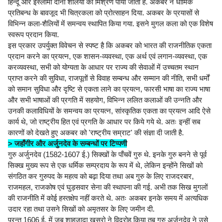
हिन्दू और इस्लामी दोनों शैलियों का मिश्रण पाया जाता है. अकबर ने धार्मिक
प्रतिबन्ध के बावजूद भी चित्रकला को प्रोत्साहन दिया. अकबर के प्रयासों से
विभिन्न कला-शैलियों में समन्वय स्थापित किया गया. इसने मुगल कला को एक विशेष
स्वरूप प्रदान किया.
इस प्रकार उपर्युक्त विवेचन से स्पष्ट है कि अकबर को भारत की राजनीतिक एकता
प्रदान करने का प्रयत्न, एक शासन-व्यवस्था, एक अर्थ एवं लगान-व्यवस्था, एक
करव्यवस्था, सभी को योग्यता के आधार पर राज्य की सेवाओं में उच्चतम स्थान
प्राप्त करने की सुविधा, राजपूतों से विवाह सम्बन्ध और सम्मान की नीति, सभी धर्मों
को समान सुविधा और दृष्टि से एकता लाने का प्रयत्न, फारसी भाषा का राज्य भाषा
और सभी भाषाओं की प्रगति में सहयोग, विभिन्न ललित कलाओं की उन्नति और
उनकी कलाविधियों के समन्वय का प्रयत्न, सांस्कृतिक एकता का प्रयत्न आदि ऐसे
कार्य थे, जो राष्ट्रीय हित एवं प्रगति के आधार पर किये गये थे. अतः इन्हीं सब
कारणों को देखते हुए अकबर को 'राष्ट्रीय सम्राट' की संज्ञा दी जाती है.
> जहाँगीर और अर्जुनदेव के सम्बन्धों पर टिप्पणी
गुरु अर्जुनदेव (1582-1607 ई.) सिक्खों के पाँचवें गुरु थे. इनके गुरु बनने से पूर्व
सिक्ख मुख्य रूप से एक धर्मिक सम्प्रदाय के रूप में थे, लेकिन इन्होंने सिखों को
संगठित कर गुरुपद के महत्व को बढ़ा दिया तथा अब गुरु के लिए राजदरबार,
राजमहल, राजकोष एवं घुड़सवार सेना की स्थापना की गई. अभी तक सिख मुगलों
की राजनीति में कोई हस्तक्षेप नहीं करते थे. अतः अकबर इनके समय में अत्यधिक
उदार रहा तथा उसने सिखों को अमृतसर के लिए जमीन दी.
परन्तु 1606 ई. में जब शाहजादा खुसरो ने विद्रोह किया तब गुरु अर्जुनदेव ने उसे