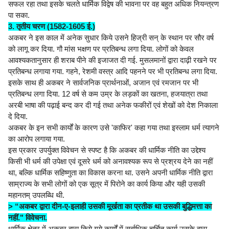
सफल रहा तथा इसके चलते धार्मिक विद्वेष की भावना पर वह बहुत अधिक नियन्त्रण
पा सका.
3. तृतीय चरण (1582-1605 ई.)
अकबर ने इस काल में अनेक सुधार किये उसने हिज्री सन् के स्थान पर सौर वर्ष
को लागू कर दिया. गौ मांस भक्षण पर प्रतिबन्ध लगा दिया. लोगों को केवल
आवश्यकतानुसार ही शराब पीने की इजाजत दी गई. मुसलमानों द्वारा दाढ़ी रखने पर
प्रतिबन्ध लगाया गया. गहने, रेशमी वस्त्र आदि पहनने पर भी प्रतिबन्ध लगा दिया.
इसके साथ ही अकबर ने सार्वजनिक प्रार्थनाओं, अजान एवं रमजान पर भी
प्रतिबन्ध लगा दिया. 12 वर्ष से कम उम्र के लड़कों का खतना, हजयात्रा तथा
अरबी भाषा की पढ़ाई बन्द कर दी गई तथा अनेक फकीरों एवं शेखों को देश निकाला
दे दिया.
अकबर के इन सभी कार्यों के कारण उसे 'काफिर' कहा गया तथा इस्लाम धर्म त्यागने
का आरोप लगाया गया.
इस प्रकार उपर्युक्त विवेचन से स्पष्ट है कि अकबर की धार्मिक नीति का उद्देश्य
किसी भी धर्म की उपेक्षा एवं दूसरे धर्म को अनावश्यक रूप से प्रश्रय देने का नहीं
था, बल्कि धार्मिक सहिष्णुता का विकास करना था. उसने अपनी धार्मिक नीति द्वारा
साम्राज्य के सभी लोगों को एक सूत्र में पिरोने का कार्य किया और यही उसकी
महानतम् उपलब्धि थी.
> “अकबर द्वारा दीन-ए-इलाही उसकी मूर्खता का प्रतीक था उसकी बुद्धिमत्ता का
नहीं." विवेचना.
धार्मिक क्षेत्र में अकबर द्वारा किये गये कार्यों में सर्वाधिक चर्चित कार्य उसके द्वारा