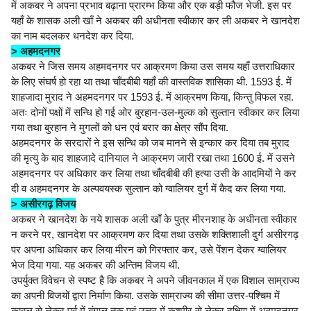
में अकबर ने अपना प्रभाव बढ़ाना प्रारम्भ किया और एक बड़ी फौज भेजी. इस पर
यहाँ के शासक अली खाँ ने अकबर की अधीनता स्वीकार कर ली अकबर ने खानदेश
का नाम बदलकर धनदेश कर दिया.
> अहमदनगर
अकबर ने जिस समय अहमदनगर पर आक्रमण किया उस समय यहाँ उत्तराधिकार
के लिए संघर्ष हो रहा था तथा चाँदबीबी यहाँ की वास्तविक शासिका थी. 1593 ई. में
शाहजादा मुराद ने अहमदनगर पर 1593 ई. में आक्रमण किया, किन्तु विफल रहा.
अतः दोनों पक्षों में सन्धि हो गई ओर बुरहान-उल-मुल्क को सुल्तान स्वीकार कर लिया
गया तथा बुरहान ने मुगलों को धन एवं बरार का क्षेत्र सौंप दिया.
अहमदनगर के सरदारों ने इस सन्धि को जब मानने से इन्कार कर दिया तब मुराद
की मृत्यु के बाद शाहजादे दानियाल ने आक्रमण जारी रखा तथा 1600 ई. में उसने
अहमदनगर पर अधिकार कर लिया तथा चाँदबीबी की हत्या उसी के आदमियों ने कर
दी व अहमदनगर के अल्पवयस्क सुल्तान को ग्वालियर दुर्ग में कैद कर लिया गया.
> असीरगढ़ विजय
अकबर ने खानदेश के नये शासक अली खाँ के पुत्र मीरनशाह के अधीनता स्वीकार
न करने पर, खानदेश पर आक्रमण कर दिया तथा उसके शक्तिशाली दुर्ग असीरगढ़
पर अपना अधिकार कर लिया मीरन को गिरफ्तार कर, उसे पेंशन देकर ग्वालियर
भेज दिया गया. यह अकबर की अन्तिम विजय थी.
उपर्युक्त विवेचन से स्पष्ट है कि अकबर ने अपने जीवनकाल में एक विशाल साम्राज्य
का अपनी विजयों द्वारा निर्माण किया. उसके साम्राज्य की सीमा उत्तर-पश्चिम में
काबुल से लेकर पूर्व में बंगाल तक एवं उत्तर में कश्मीर से लेकर दक्षिण में अहमदनगर