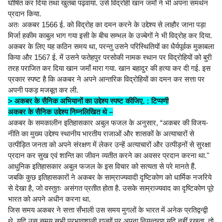
घोषित कर दिया तथा खुतबा पढ़वाया. उसे विद्रोही खान जमाँ ने भी अपना समर्थन
प्रदान किया.
अतः अकबर 1566 ई. को विद्रोह का दमन करने के उद्देश्य से लाहौर जाना पड़ा
मिर्जा हकीम काबुल भाग गया इसी के बीच सम्भल के उज्बेगों ने भी विद्रोह कर दिया.
अकबर के लिए यह कठिन समय था, परन्तु उसने परिस्थितियों का धैर्यपूर्वक मुकाबला
किया और 1567 ई. में उसने फतेहपुर परसोकी नामक स्थान पर विद्रोहियों को बुरी
तरह पराजित कर दिया खान जमाँ मारा गया. खान बहादुर की हत्या कर दी गई. इस
प्रकार स्पष्ट है कि अकबर ने अपने आन्तरिक विद्रोहियों का दमन कर सत्ता पर
अपनी पकड़ मजबूत कर ली.
> अकबर के सैनिक अभियानों का उद्देश्य स्पष्ट कीजिए. : टिप्पणी
अकबर के सैनिक उद्देश्य निम्नलिखित थे –
अकबर के समकालीन इतिहासकार अबुल फजल के अनुसार, “अकबर की विजय-
नीति का मुख्य उद्देश्य स्थानीय भारतीय राजाओं और शासकों के अत्याचारों से
उत्पीड़ित जनता को अपने संरक्षण में लेकर उन्हें अत्याचारों और उत्पीड़नों से सुरक्षा
प्रदान कर सुख एवं शान्ति का जीवन व्यतीत करने का अवसर प्रदान करना था."
आधुनिक इतिहासकार अबुल फजल के इस विचार को सत्यता से परे मानते हैं.
जबकि कुछ इतिहासकारों ने अकबर के साम्राज्यवादी दृष्टिकोण को धार्मिक नजरिये
से देखा है, जो वस्तुतः असंगत प्रतीत होता है. उसके साम्राज्यवाद का दृष्टिकोण पूरे
भारत को अपने अधीन करना था.
जिस समय अकबर ने सत्ता सँभाली उस समय मुगलों के भारत में अनेक प्रतिद्वन्द्वी
थे. यदि उस समय सभी प्रभावशाली राज्यों पर अपना नियन्त्रण यदि नहीं रखता, तो