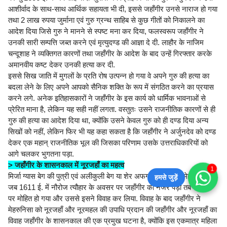
आशीर्वाद के साथ-साथ आर्थिक सहायता भी दी, इससे जहाँगीर उनसे नाराज हो गया
तथा 2 लाख रुपया जुर्माना एवं गुरु ग्रन्थ साहिब से कुछ गीतों को निकालने का
आदेश दिया जिसे गुरु ने मानने से स्पष्ट मना कर दिया, फलस्वरूप जहाँगीर ने
उनकी सारी सम्पत्ति जब्त करने एवं मृत्युदण्ड की आज्ञा दे दी. लाहौर के नाजिम
चन्दूशाह ने व्यक्तिगत कारणों तथा जहाँगीर के आदेश के बाद उन्हें गिरफ्तार करके
अमानवीय कष्ट देकर उनकी हत्या कर दी.
इससे सिख जाति में मुगलों के प्रति रोष उत्पन्न हो गया वे अपने गुरु की हत्या का
बदला लेने के लिए अपने आपको सैनिक शक्ति के रूप में संगठित करने का प्रयास
करने लगे. अनेक इतिहासकारों ने जहाँगीर के इस कार्य को धार्मिक भावनाओं से
प्रेरित माना है, लेकिन यह सही नहीं लगता. वस्तुतः उसने राजनीतिक कारणों से ही
गुरु की हत्या का आदेश दिया था, क्योंकि उसने केवल गुरु को ही दण्ड दिया अन्य
सिखों को नहीं, लेकिन फिर भी यह कहा सकता है कि जहाँगीर ने अर्जुनदेव को दण्ड
देकर एक महान् राजनीतिक भूल की जिसका परिणाम उसके उत्तराधिकारियों को
आगे चलकर भुगतना पड़ा.
> जहाँगीर के शासनकाल में नूरजहाँ का महत्व
1
मिर्जा ग्यास बेग की पुत्री एवं अलीकुली बेग या शेर अफगान की विधवा मेहरुनिसा पर
हमसे जुड़ें
जब 1611 ई. में नौरोज त्यौहार के अवसर पर जहाँगीर की नजर पड़ी तब वह उस
पर मोहित हो गया और उससे इसने विवाह कर लिया. विवाह के बाद जहाँगीर ने
मेहरुनिसा को नूरजहाँ और नूरमहल की उपाधि प्रदान की जहाँगीर और नूरजहाँ का
विवाह जहाँगीर के शासनकाल की एक प्रमुख घटना है, क्योंकि इस एकमात्र महिला