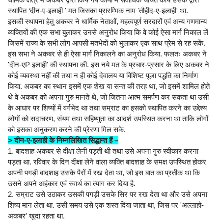
स्थापित ‘दीन-ए-इलाही ' मत जिसका प्रारम्भिक नाम 'तौहीद-ए-इलाही' था.
इसकी स्थापना हेतु अकबर ने धार्मिक नेताओं, महत्वपूर्ण सरदारों एवं अन्य गणमान्य
व्यक्तियों की एक सभा बुलाकर उनसे अनुरोध किया कि वे कोई ऐसा मार्ग निकाल लें
जिसमें राज्य के सभी लोग आपसी मतभेदों को भुलाकर एक साथ प्रेम से रह सकें.
इस सभा ने अकबर से ही ऐसा मार्ग निकालने का अनुरोध किया. फलतः अकबर ने
'दीन-एP इलाही' की स्थापना की. इस नये मत के प्रचार-प्रसार के लिए अकबर ने
कोई व्यवस्था नहीं की तथा न ही कोई देवालय या विशिष्ट पूजा पद्धति का निर्माण
किया. अकबर का स्थान इसमें एक शेख या सन्त की तरह था, जो इसमें शामिल होते
थे वे अकबर को अपना गुरु मानते थे, जो जितना आत्म समर्पण कर सकता था उसी
के आधार पर शिष्यों में वर्गभेद था तथा सम्राट का इसको स्थापित करने का उद्देश्य
लोगों को सदाचरण, संयम तथा सहिष्णुता का आदर्श उपस्थित करना था ताकि लोगों
को इसका अनुकरण करने की प्रेरणा मिल सके.
> दीन-ए-इलाही के निम्नलिखित सिद्धान्त हैं –
1. बादशाह अकबर से दीक्षा लेनी पड़ती थी तथा उसे अपना गुरु स्वीकार करना
पड़ता था. रविवार के दिन दीक्षा लेने वाला व्यक्ति बादशाह के समक्ष उपस्थित होकर
अपनी पगड़ी बादशाह उसके पैरों में रख देता था, जो इस बात का प्रतीक था कि
उसने अपने अहंकार एवं स्वार्थ का त्याग कर दिया है.
2. सम्राट उसे उठाकर उसकी पगड़ी उसके सिर पर रख देता था और उसे अपना
शिष्य मान लेता था. उसी समय उसे एक शस्त दिया जाता था, जिस पर 'अल्लाहो-
अकबर' खुदा रहता था.