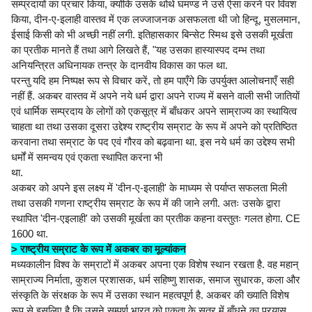
सम्प्रदायों का प्रचार किया, क्योंकि उसके थोथे घमण्ड ने उसे ऐसा करने पर विवश
किया, दीन-ए-इलाही वास्तव में एक लज्जाजनक असफलता थी जो हिन्दू, मुसलमान,
ईसाई किसी को भी अच्छी नहीं लगी. इतिहासकार बिन्सेट स्मिथ इसे उसकी मूर्खता
का प्रतीक मानते हैं तथा आगे लिखते हैं, "यह उसका हास्यास्पद दम्भ तथा
अनियन्त्रित अधिनायक तन्त्र के दानवीय विकास का फल था.
परन्तु यदि हम निष्पक्ष रूप से विचार करें, तो हम पाएँगे कि उपर्युक्त आलोचनाएँ सही
नहीं हैं. अकबर वास्तव में अपने नये धर्म द्वारा अपने राज्य में बसने वाली सभी जातियों
एवं धार्मिक सम्प्रदाय के लोगों को एकसूत्र में बाँधकर अपने साम्राज्य का स्थायित्व
चाहता था तथा उसका दूसरा उद्देश्य राष्ट्रीय सम्राट के रूप में अपने को प्रतिष्ठित
करवाना तथा सम्राट के पद एवं गौरव को बढ़वाना था. इस नये धर्म का उद्देश्य सभी
धर्मों में समन्वय एवं एकता स्थापित करना भी
था.
अकबर को अपने इस लक्ष्य में 'दीन-ए-इलाही' के माध्यम से पर्याप्त सफलता मिली
तथा उसकी गणना राष्ट्रीय सम्राट के रूप में की जाने लगी. अतः उसके द्वारा
स्थापित 'दीन-एइलाही' को उसकी मूर्खता का प्रतीक कहना वस्तुतः गलत होगा. CE
1600 था.
> राष्ट्रीय सम्राट के रूप में अकबर का मूल्यांकन
मध्यकालीन विश्व के सम्राटों में अकबर अपना एक विशेष स्थान रखता है. वह महान्
साम्राज्य निर्माता, कुशल प्रशासक, धर्म सहिष्णु शासक, समाज सुधारक, कला और
संस्कृति के संरक्षक के रूप में उसका स्थान महत्वपूर्ण है. अकबर की ख्याति विशेष
रूप से इसलिए है कि उसने सम्पूर्ण भारत को एकता के सूत्र में बाँधने का प्रयास