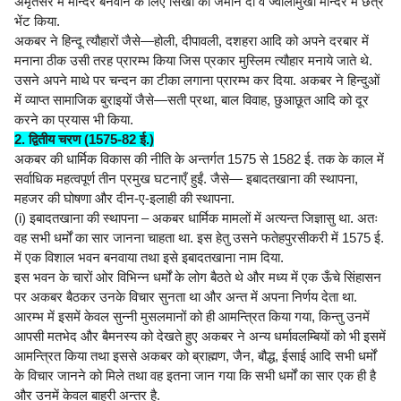
अमृतसर में मन्दिर बनवाने के लिए सिखों को जमीन दी व ज्वालामुखी मन्दिर में छत्र
भेंट किया.
अकबर ने हिन्दू त्यौहारों जैसे—होली, दीपावली, दशहरा आदि को अपने दरबार में
मनाना ठीक उसी तरह प्रारम्भ किया जिस प्रकार मुस्लिम त्यौहार मनाये जाते थे.
उसने अपने माथे पर चन्दन का टीका लगाना प्रारम्भ कर दिया. अकबर ने हिन्दुओं
में व्याप्त सामाजिक बुराइयों जैसे—सती प्रथा, बाल विवाह, छुआछूत आदि को दूर
करने का प्रयास भी किया.
2. द्वितीय चरण (1575-82 ई.)
अकबर की धार्मिक विकास की नीति के अन्तर्गत 1575 से 1582 ई. तक के काल में
सर्वाधिक महत्वपूर्ण तीन प्रमुख घटनाएँ हुईं. जैसे— इबादतखाना की स्थापना,
महजर की घोषणा और दीन-ए-इलाही की स्थापना.
(i) इबादतखाना की स्थापना – अकबर धार्मिक मामलों में अत्यन्त जिज्ञासु था. अतः
वह सभी धर्मों का सार जानना चाहता था. इस हेतु उसने फतेहपुरसीकरी में 1575 ई.
में एक विशाल भवन बनवाया तथा इसे इबादतखाना नाम दिया.
इस भवन के चारों ओर विभिन्न धर्मों के लोग बैठते थे और मध्य में एक ऊँचे सिंहासन
पर अकबर बैठकर उनके विचार सुनता था और अन्त में अपना निर्णय देता था.
आरम्भ में इसमें केवल सुन्नी मुसलमानों को ही आमन्त्रित किया गया, किन्तु उनमें
आपसी मतभेद और बैमनस्य को देखते हुए अकबर ने अन्य धर्मावलम्बियों को भी इसमें
आमन्त्रित किया तथा इससे अकबर को ब्राह्मण, जैन, बौद्ध, ईसाई आदि सभी धर्मों
के विचार जानने को मिले तथा वह इतना जान गया कि सभी धर्मों का सार एक ही है
और उनमें केवल बाहरी अन्तर है.