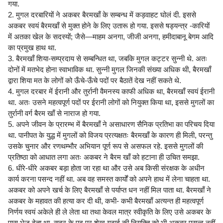
गया.
2. मुगल दरबारियों ने अकबर बैरमखाँ के सम्बन्ध में कड़वाहट घोलं दी. इससे
अकबर स्वयं बैरमखाँ से मुक्त होने के लिए उतारू हो गया. इससे षड्यन्त्र -कारियों
में अतका खेल के सदस्यों; जैसे—माहम अनगा, जीजी अनगा, हमीदाबानू बेगम आदि
का प्रमुख हाथ था.
3. बैरमखाँ शिया-सम्प्रदाय से सम्बन्धित था, जबकि मुगल कट्टर सुन्नी थे. अतः
दोनों में मतभेद होना स्वाभाविक था. सुन्नी मुगल जिनकी संख्या अधिक थी, बैरमखाँ
द्वारा शिया मत के लोगों को ऊँचे-ऊँचे पदों पर बैठातें देख नहीं सकते थे.
4. मुगल दरबार में ईरानी और तुर्रानी वैमनस्य काफी अधिक था, बैरमखाँ स्वयं ईरानी
था. अतः उसने महत्वपूर्ण पदों पर ईरानी लोगों को नियुक्त किया था, इससे मुगलों का
तुर्रानी वर्ग बैरम खाँ से नाराज हो गया.
5. अपने जीवन के प्रारम्भ में बैरमखाँ ने असाधारण सैनिक प्रतिभा का परिचय दिया
था. पानीपत के युद्ध में मुगलों को विजय प्रत्यक्षतः बैरमखाँ के कारण ही मिली, परन्तु
उसके चुनार और रणथम्भौर अभियान पूर्ण रूप से असफल रहे. इससे मुगलों की
प्रतिष्ठा को आधात लगा अतः अकबर ने बैरम खाँ को हटाना ही उचित समझा.
6. धीरे-धीरे अकबर बड़ा होता जा रहा था और उसे अब किसी संरक्षक के अधीन
कार्य करना पसन्द नहीं था. अब वह समस्त कार्यों को अपने हाथ में लेना चाहता था.
अकबर को अपने खर्च के लिए बैरमखाँ से पर्याप्त धन नहीं मिल पाता था. बैरमखाँ ने
अकबर के महावत की हत्या कर दी थी, कभी- कभी बैरमखाँ अत्यन्त ही महत्वपूर्ण
निर्णय स्वयं अकेले ही ले लेता था तथा केवल मात्र स्वीकृति के लिए उसे अकबर के
पास भेज देता था. सदर के पद पर शेख गदाई की नियुक्ति को भी अकबर पसन्द नहीं