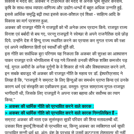
विकास में मदद की. अकबर ने टोडरमल की मदद से अनेक भूमि सुधार करवाये.
कृषि के साथ-साथ व्यापार-वाणिज्य और उद्योग-धन्धों में बहुत अधिक उन्नति हुई.
इससे आर्थिक समृद्धि बढ़ी तथा इससे कला-कौशल एवं शिक्षा - साहित्य आदि के
विकास का मार्ग प्रशस्त हुआ.
अकबर की राजपूत नीति ने राजपूतों को भी अनेक लाभ प्रदान किये. राजपूत राज्य
विनाश एवं बर्बादी से बच गए, परन्तु राजपूतों ने स्वेच्छा से अपने राजनैतिक दावे छोड़
दिये. उन्होंने देश में हिन्दू राज्य स्थापित करने का प्रयास कर मुगल राज्य की रक्षा
एवं अपने व्यक्तिगत हितों एवं स्वार्थों की पूर्ति की.
इस नीति का सर्वाधिक बुरा परिणाम यह निकला कि अकबर की सुरक्षा का आश्वासन
पाकर राजपूत राजे भोगविलास में पड़ गये जिससे उनकी सैनिक शक्ति कमजोर पड़
गई. मुगल अमीरों के अनेक दुर्गुणों के वे शिकार हो गये और विश्वासघात करने लगे.
इन सबके बावजूद भी अकबर की राजपूत नीति के महत्व पर डॉ. ईश्वरीप्रसाद ने
लिखा है कि, “राजपूतों ने सम्राट के लिए हिन्दुओं का समर्थन प्राप्त किया एवं उनके
कारण धर्म एवं संस्कृति का एकीकरण हुआ. वस्तुतः मुगल साम्राज्य मुगल-राजपूत
भागीदारी थी, जिसके लिए राजपूतों ने अपना रक्त बहाया और सर्वोच्च का त्याग
किया."
> अकबर की धार्मिक नीति को प्रभावित करने वाले कारक :
> अकबर की धार्मिक नीति को प्रभावित करने वाले कारक निम्नलिखित हैं –
सम्राट अकबर की माता एक सुसंस्कृत सूफी परिवार की शिया मतावलम्बी थीं.
उसका पिता हुमायूँ शियाओं से प्रभावित था, किन्तु अकबर का व्यक्तिगत धर्म सूफी
प्रभावित सुन्नी धर्म था. अंतः वंश के प्रभाव से उसमें कट्टरता लेशमात्र भी नहीं