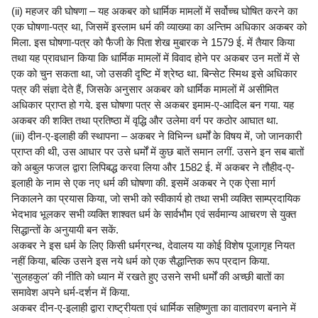
(ii) महजर की घोषणा – यह अकबर को धार्मिक मामलों में सर्वोच्च घोषित करने का
एक घोषणा-पत्र था, जिसमें इस्लाम धर्म की व्याख्या का अन्तिम अधिकार अकबर को
मिला. इस घोषणा-पत्र को फैजी के पिता शेख मुबारक ने 1579 ई. में तैयार किया
तथा यह प्रावधान किया कि धार्मिक मामलों में विवाद होने पर अकबर उन मतों में से
एक को चुन सकता था, जो उसकी दृष्टि में श्रेष्ठ था. बिन्सेट स्मिथ इसे अधिकार
पत्र की संज्ञा देते हैं, जिसके अनुसार अकबर को धार्मिक मामलों में असीमित
अधिकार प्राप्त हो गये. इस घोषणा पत्र से अकबर इमाम-ए-आदिल बन गया. यह
अकबर की शक्ति तथा प्रतिष्ठा में वृद्धि और उलेमा वर्ग पर कठोर आघात था.
(iii) दीन-ए-इलाही की स्थापना – अकबर ने विभिन्न धर्मों के विषय में, जो जानकारी
प्राप्त की थी, उस आधार पर उसे धर्मों में कुछ बातें समान लगीं. उसने इन सब बातों
को अबुल फजल द्वारा लिपिबद्ध करवा लिया और 1582 ई. में अकबर ने तौहीद-ए-
इलाही के नाम से एक नए धर्म की घोषणा की. इसमें अकबर ने एक ऐसा मार्ग
निकालने का प्रयास किया, जो सभी को स्वीकार्य हो तथा सभी व्यक्ति साम्प्रदायिक
भेदभाव भूलकर सभी व्यक्ति शाश्वत धर्म के सार्वभौम एवं सर्वमान्य आचरण से युक्त
सिद्धान्तों के अनुयायी बन सकें.
अकबर ने इस धर्म के लिए किसी धर्मग्रन्थ, देवालय या कोई विशेष पूजागृह नियत
नहीं किया, बल्कि उसने इस नये धर्म को एक सैद्धान्तिक रूप प्रदान किया.
'सुलहकुल' की नीति को ध्यान में रखते हुए उसने सभी धर्मों की अच्छी बातों का
समावेश अपने धर्म-दर्शन में किया.
अकबर दीन-ए-इलाही द्वारा राष्ट्रीयता एवं धार्मिक सहिष्णुता का वातावरण बनाने में