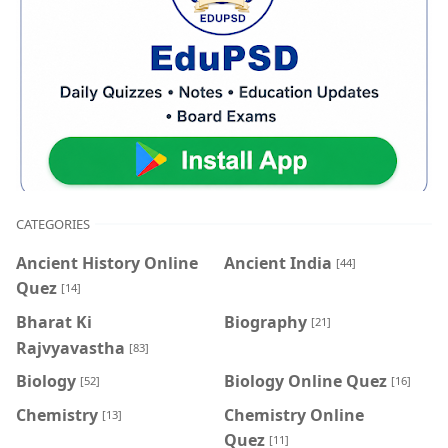
CATEGORIES
Ancient History Online
Ancient India
[44]
Quez
[14]
Bharat Ki
Biography
[21]
Rajvyavastha
[83]
Biology
Biology Online Quez
[52]
[16]
Chemistry
Chemistry Online
[13]
Quez
[11]