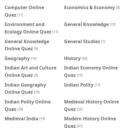
Computer Online
Economics & Economy
[8]
Quez
[11]
Environment and
General Knowledge
[73]
Ecology Online Quez
[11]
General Knowledge
General Studies
[1]
Online Quez
[9]
Geography
History
[15]
[62]
Indian Art and Culture
Indian Economy Online
Online Quez
Quez
[9]
[15]
Indian Geography
Indian Polity
[17]
Online Quez
[25]
Indian Polity Online
Medieval History Online
Quez
Quez
[33]
[22]
Medieval India
Modern History Online
[14]
Quez
[47]