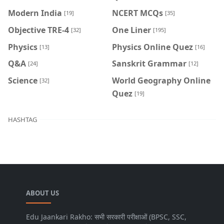
Modern India
NCERT MCQs
[19]
[35]
Objective TRE-4
One Liner
[32]
[195]
Physics
Physics Online Quez
[13]
[16]
Q&A
Sanskrit Grammar
[24]
[12]
Science
World Geography Online
[32]
Quez
[19]
HASHTAG
ABOUT US
Edu Jaankari Rakho: सभी सरकारी परीक्षाओं (BPSC, SSC,