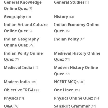
General Knowledge
General Studies
[1]
Online Quez
[9]
Geography
History
[15]
[62]
Indian Art and Culture
Indian Economy Online
Online Quez
Quez
[9]
[15]
Indian Geography
Indian Polity
[17]
Online Quez
[25]
Indian Polity Online
Medieval History Online
Quez
Quez
[33]
[22]
Medieval India
Modern History Online
[14]
Quez
[47]
Modern India
NCERT MCQs
[19]
[35]
Objective TRE-4
One Liner
[32]
[195]
Physics
Physics Online Quez
[13]
[16]
Q&A
Sanskrit Grammar
[24]
[12]