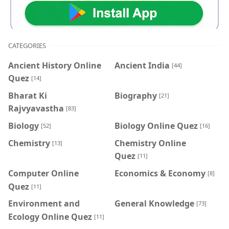
CATEGORIES
Ancient History Online
Ancient India
[44]
Quez
[14]
Bharat Ki
Biography
[21]
Rajvyavastha
[83]
Biology
Biology Online Quez
[52]
[16]
Chemistry
Chemistry Online
[13]
Quez
[11]
Computer Online
Economics & Economy
[8]
Quez
[11]
Environment and
General Knowledge
[73]
Ecology Online Quez
[11]