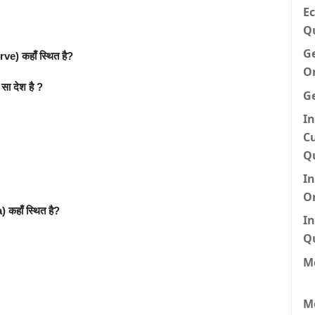
Ec
Q
G
rve) कहाँ स्थित है?
O
सा देश है ?
G
In
Cu
Q
I
O
) कहाँ स्थित है?
In
Q
Me
M