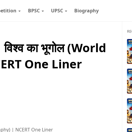
etition
BPSC
UPSC
Biography
RE
विश्व का भूगोल (World
ERT One Liner
raphy) | NCERT One Liner