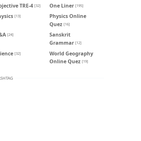
jective TRE-4
One Liner
[32]
[195]
ysics
Physics Online
[13]
Quez
[16]
&A
Sanskrit
[24]
Grammar
[12]
ience
World Geography
[32]
Online Quez
[19]
SHTAG