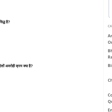
िद्ध है?
CA
An
O
Bh
R
B
शों अवरोही क्रम क्या है?
C
C
Q
E