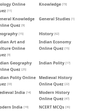
ology Online
Knowledge
[73]
uez
[11]
eneral Knowledge
General Studies
[1]
nline Quez
[9]
eography
History
[15]
[62]
dian Art and
Indian Economy
lture Online
Online Quez
[15]
uez
[9]
ndian Geography
Indian Polity
[17]
nline Quez
[25]
dian Polity Online
Medieval History
uez
Online Quez
[33]
[22]
dieval India
Modern History
[14]
Online Quez
[47]
odern India
NCERT MCQs
[19]
[35]