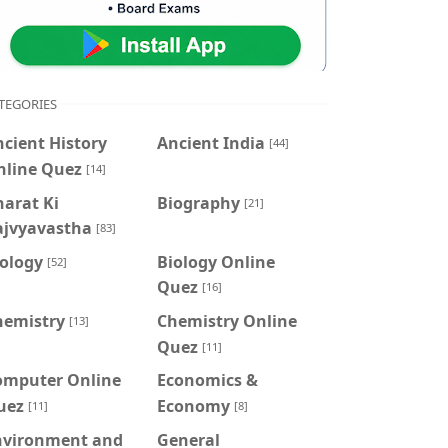
TEGORIES
cient History
Ancient India
[44]
nline Quez
[14]
arat Ki
Biography
[21]
ajvyavastha
[83]
iology
Biology Online
[52]
Quez
[16]
hemistry
Chemistry Online
[13]
Quez
[11]
omputer Online
Economics &
uez
Economy
[11]
[8]
nvironment and
General