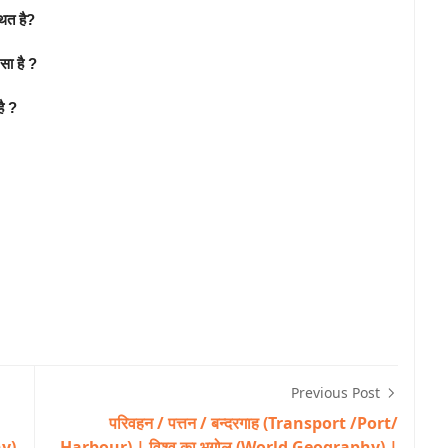
थित है?
सा है ?
है ?
Previous Post
परिवहन / पत्तन / बन्दरगाह (Transport /Port/
hy)
Harbour) | विश्व का भूगोल (World Geography) |