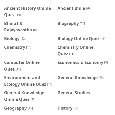
Ancient History Online
Ancient India
[44]
Quez
[14]
Bharat Ki
Biography
[21]
Rajvyavastha
[83]
Biology
Biology Online Quez
[52]
[16]
Chemistry
Chemistry Online
[13]
Quez
[11]
Computer Online
Economics & Economy
[8]
Quez
[11]
Environment and
General Knowledge
[73]
Ecology Online Quez
[11]
General Knowledge
General Studies
[1]
Online Quez
[9]
Geography
History
[15]
[62]