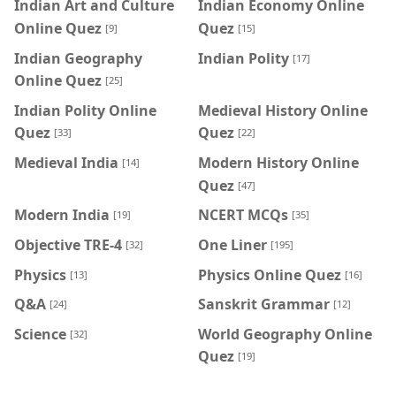
Indian Art and Culture
Indian Economy Online
Online Quez
Quez
[9]
[15]
Indian Geography
Indian Polity
[17]
Online Quez
[25]
Indian Polity Online
Medieval History Online
Quez
Quez
[33]
[22]
Medieval India
Modern History Online
[14]
Quez
[47]
Modern India
NCERT MCQs
[19]
[35]
Objective TRE-4
One Liner
[32]
[195]
Physics
Physics Online Quez
[13]
[16]
Q&A
Sanskrit Grammar
[24]
[12]
Science
World Geography Online
[32]
Quez
[19]