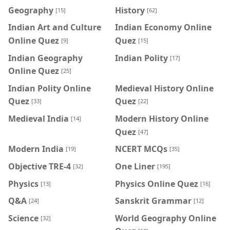
Geography
History
[15]
[62]
Indian Art and Culture
Indian Economy Online
Online Quez
Quez
[9]
[15]
Indian Geography
Indian Polity
[17]
Online Quez
[25]
Indian Polity Online
Medieval History Online
Quez
Quez
[33]
[22]
Medieval India
Modern History Online
[14]
Quez
[47]
Modern India
NCERT MCQs
[19]
[35]
Objective TRE-4
One Liner
[32]
[195]
Physics
Physics Online Quez
[13]
[16]
Q&A
Sanskrit Grammar
[24]
[12]
Science
World Geography Online
[32]