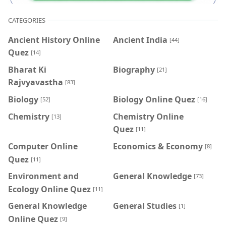
CATEGORIES
Ancient History Online
Ancient India
[44]
Quez
[14]
Bharat Ki
Biography
[21]
Rajvyavastha
[83]
Biology
Biology Online Quez
[52]
[16]
Chemistry
Chemistry Online
[13]
Quez
[11]
Computer Online
Economics & Economy
[8]
Quez
[11]
Environment and
General Knowledge
[73]
Ecology Online Quez
[11]
General Knowledge
General Studies
[1]
Online Quez
[9]