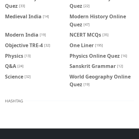
Quez
Quez
[33]
[22]
Medieval India
Modern History Online
[14]
Quez
[47]
Modern India
NCERT MCQs
[19]
[35]
Objective TRE-4
One Liner
[32]
[195]
Physics
Physics Online Quez
[13]
[16]
Q&A
Sanskrit Grammar
[24]
[12]
Science
World Geography Online
[32]
Quez
[19]
HASHTAG