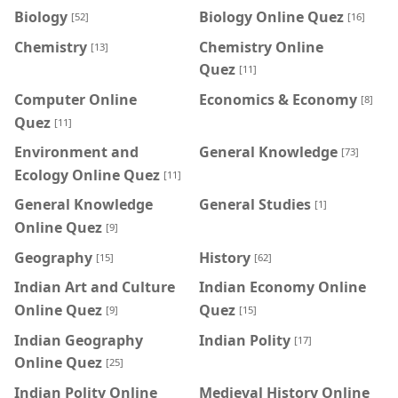
Biology
Biology Online Quez
[52]
[16]
Chemistry
Chemistry Online
[13]
Quez
[11]
Computer Online
Economics & Economy
[8]
Quez
[11]
Environment and
General Knowledge
[73]
Ecology Online Quez
[11]
General Knowledge
General Studies
[1]
Online Quez
[9]
Geography
History
[15]
[62]
Indian Art and Culture
Indian Economy Online
Online Quez
Quez
[9]
[15]
Indian Geography
Indian Polity
[17]
Online Quez
[25]
Indian Polity Online
Medieval History Online