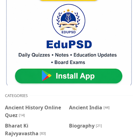
CATEGORIES
Ancient History Online
Ancient India
[44]
Quez
[14]
Bharat Ki
Biography
[21]
Rajvyavastha
[83]