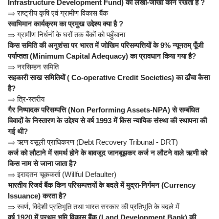
Infrastructure Development Fund) का लेखा-जोखा कौन रखता है ?
⇒
राष्ट्रीय कृषि एवं ग्रामीण विकास बैंक
स्वाभिमान कार्यक्रम का प्रमुख उद्देश्य क्या है ?
⇒
ग्रामीण निर्धनों के घरों तक बैंकों को पहुँचाना
किस समिति की अनुशंसा पर भारत में जोखिम परिसम्पत्तियों के 9% न्यूनतम् पूँजी
पर्याप्तता (Minimum Capital Adequacy) का प्रावधान किया गया है?
⇒
नरसिम्हन समिति
सहकारी साख समितियों ( Co-operative Credit Societies) का ढाँचा कैसा
है?
⇒
त्रि-स्तरीय
गैर निष्पादक परिसम्पत्ति (Non Performing Assets-NPA) से सम्बंधित
विवादों के निस्तारण के उद्देश्य से वर्ष 1993 में किस न्यायिक संस्था की स्थापना की
गई थी?
⇒
ऋण वसूली प्राधिकरण (Debt Recovery Tribunal - DRT)
कर्ज को लौटाने में समर्थ होने के बावजूद जानबूझकर कर्ज न लौटने वाले ऋणी को
किस नाम से जाना जाता है?
⇒
इरादतन चूककर्ता (Willful Defaulter)
भारतीय रिजर्व बैंक किन परिसम्पत्तयों के बदले में मुद्रा-निर्गमन (Currency
Issuance) करता है?
⇒
स्वर्ण, विदेशी प्रतिभूति तथा भारत सरकार की प्रतिभूति के बदले में
वर्ष 1920 में प्रथम भूमि विकास बैंक (Land Development Bank) की