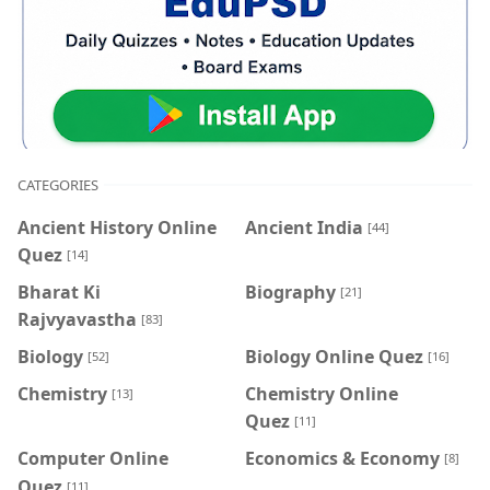
CATEGORIES
Ancient History Online
Ancient India
[44]
Quez
[14]
Bharat Ki
Biography
[21]
Rajvyavastha
[83]
Biology
Biology Online Quez
[52]
[16]
Chemistry
Chemistry Online
[13]
Quez
[11]
Computer Online
Economics & Economy
[8]
Quez
[11]