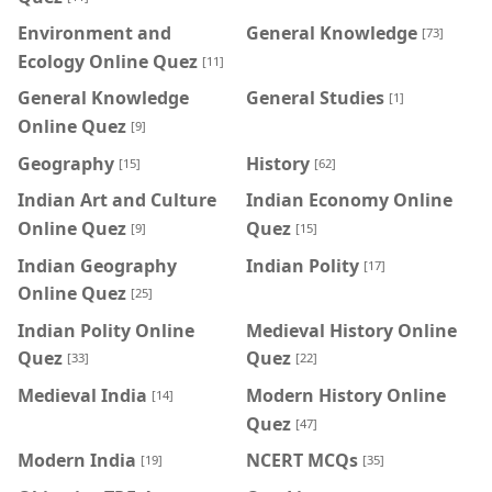
Environment and
General Knowledge
[73]
Ecology Online Quez
[11]
General Knowledge
General Studies
[1]
Online Quez
[9]
Geography
History
[15]
[62]
Indian Art and Culture
Indian Economy Online
Online Quez
Quez
[9]
[15]
Indian Geography
Indian Polity
[17]
Online Quez
[25]
Indian Polity Online
Medieval History Online
Quez
Quez
[33]
[22]
Medieval India
Modern History Online
[14]
Quez
[47]
Modern India
NCERT MCQs
[19]
[35]