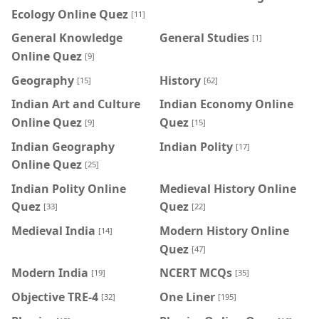
Ecology Online Quez
[11]
General Knowledge
General Studies
[1]
Online Quez
[9]
Geography
History
[15]
[62]
Indian Art and Culture
Indian Economy Online
Online Quez
Quez
[9]
[15]
Indian Geography
Indian Polity
[17]
Online Quez
[25]
Indian Polity Online
Medieval History Online
Quez
Quez
[33]
[22]
Medieval India
Modern History Online
[14]
Quez
[47]
Modern India
NCERT MCQs
[19]
[35]
Objective TRE-4
One Liner
[32]
[195]