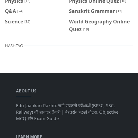
Physics
Physics Online Quez
[13]
[16]
Q&A
Sanskrit Grammar
[24]
[12]
Science
World Geography Online
[32]
Quez
[19]
HASHTAG
ABOUT US
Edu Jaankari Rakho: सभी सरकारी परीक्षाओं (BPSC, SSC,
Railway) की शानदार तैयारी | बेहतरीन स्टडी नोट्स, Objective
MCQ और Exam Guide
LEARN MORE