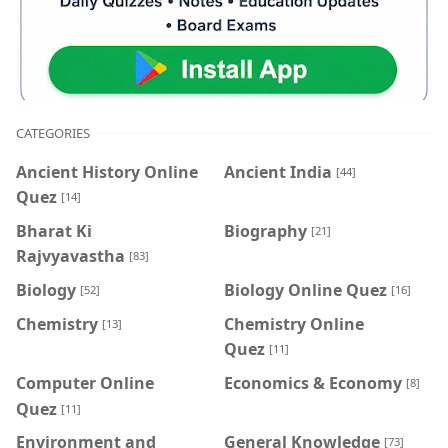
CATEGORIES
Ancient History Online
Ancient India
[44]
Quez
[14]
Bharat Ki
Biography
[21]
Rajvyavastha
[83]
Biology
Biology Online Quez
[52]
[16]
Chemistry
Chemistry Online
[13]
Quez
[11]
Computer Online
Economics & Economy
[8]
Quez
[11]
Environment and
General Knowledge
[73]