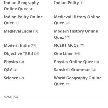
Indian Geography
Indian Polity
[17]
Online Quez
[25]
Indian Polity Online
Medieval History Online
Quez
Quez
[33]
[22]
Medieval India
Modern History Online
[14]
Quez
[47]
Modern India
NCERT MCQs
[19]
[35]
Objective TRE-4
One Liner
[32]
[195]
Physics
Physics Online Quez
[13]
[16]
Q&A
Sanskrit Grammar
[24]
[12]
Science
World Geography Online
[32]
Quez
[19]
HASHTAG