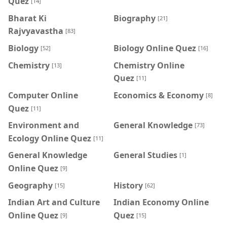
Quez
[14]
Bharat Ki
Biography
[21]
Rajvyavastha
[83]
Biology
Biology Online Quez
[52]
[16]
Chemistry
Chemistry Online
[13]
Quez
[11]
Computer Online
Economics & Economy
[8]
Quez
[11]
Environment and
General Knowledge
[73]
Ecology Online Quez
[11]
General Knowledge
General Studies
[1]
Online Quez
[9]
Geography
History
[15]
[62]
Indian Art and Culture
Indian Economy Online
Online Quez
Quez
[9]
[15]