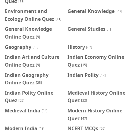
Quez
[11]
Environment and
General Knowledge
[73]
Ecology Online Quez
[11]
General Knowledge
General Studies
[1]
Online Quez
[9]
Geography
History
[15]
[62]
Indian Art and Culture
Indian Economy Online
Online Quez
Quez
[9]
[15]
Indian Geography
Indian Polity
[17]
Online Quez
[25]
Indian Polity Online
Medieval History Online
Quez
Quez
[33]
[22]
Medieval India
Modern History Online
[14]
Quez
[47]
Modern India
NCERT MCQs
[19]
[35]