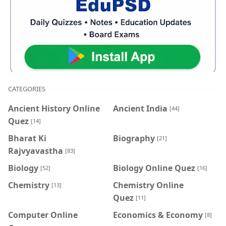
CATEGORIES
Ancient History Online
Ancient India
[44]
Quez
[14]
Bharat Ki
Biography
[21]
Rajvyavastha
[83]
Biology
Biology Online Quez
[52]
[16]
Chemistry
Chemistry Online
[13]
Quez
[11]
Computer Online
Economics & Economy
[8]