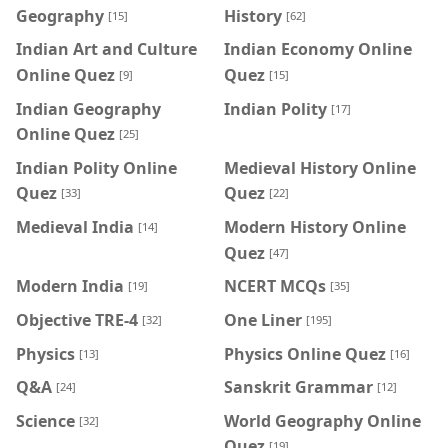
Geography
History
[15]
[62]
Indian Art and Culture
Indian Economy Online
Online Quez
Quez
[9]
[15]
Indian Geography
Indian Polity
[17]
Online Quez
[25]
Indian Polity Online
Medieval History Online
Quez
Quez
[33]
[22]
Medieval India
Modern History Online
[14]
Quez
[47]
Modern India
NCERT MCQs
[19]
[35]
Objective TRE-4
One Liner
[32]
[195]
Physics
Physics Online Quez
[13]
[16]
Q&A
Sanskrit Grammar
[24]
[12]
Science
World Geography Online
[32]
Quez
[19]