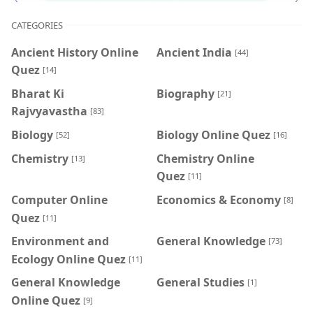
CATEGORIES
Ancient History Online
Ancient India
[44]
Quez
[14]
Bharat Ki
Biography
[21]
Rajvyavastha
[83]
Biology
Biology Online Quez
[52]
[16]
Chemistry
Chemistry Online
[13]
Quez
[11]
Computer Online
Economics & Economy
[8]
Quez
[11]
Environment and
General Knowledge
[73]
Ecology Online Quez
[11]
General Knowledge
General Studies
[1]
Online Quez
[9]