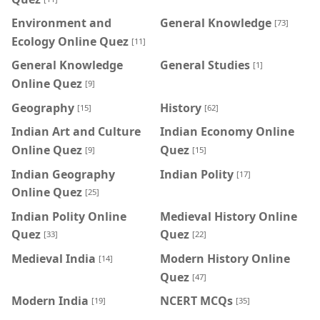
Environment and
General Knowledge
[73]
Ecology Online Quez
[11]
General Knowledge
General Studies
[1]
Online Quez
[9]
Geography
History
[15]
[62]
Indian Art and Culture
Indian Economy Online
Online Quez
Quez
[9]
[15]
Indian Geography
Indian Polity
[17]
Online Quez
[25]
Indian Polity Online
Medieval History Online
Quez
Quez
[33]
[22]
Medieval India
Modern History Online
[14]
Quez
[47]
Modern India
NCERT MCQs
[19]
[35]