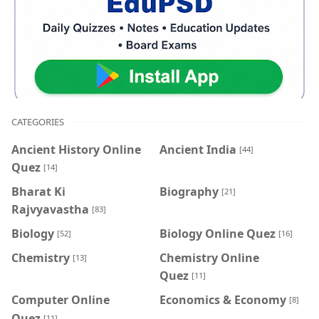
CATEGORIES
Ancient History Online
Ancient India
[44]
Quez
[14]
Bharat Ki
Biography
[21]
Rajvyavastha
[83]
Biology
Biology Online Quez
[52]
[16]
Chemistry
Chemistry Online
[13]
Quez
[11]
Computer Online
Economics & Economy
[8]
Quez
[11]