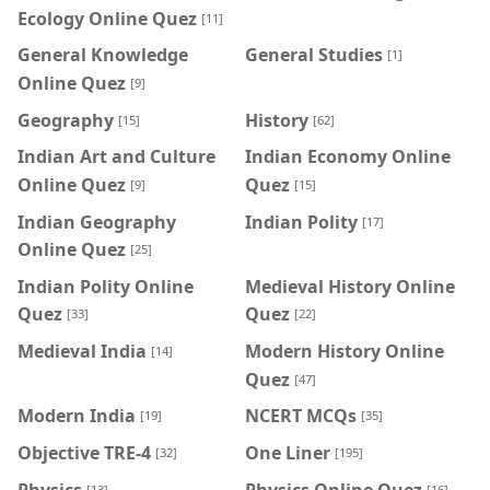
Ecology Online Quez
[11]
General Knowledge
General Studies
[1]
Online Quez
[9]
Geography
History
[15]
[62]
Indian Art and Culture
Indian Economy Online
Online Quez
Quez
[9]
[15]
Indian Geography
Indian Polity
[17]
Online Quez
[25]
Indian Polity Online
Medieval History Online
Quez
Quez
[33]
[22]
Medieval India
Modern History Online
[14]
Quez
[47]
Modern India
NCERT MCQs
[19]
[35]
Objective TRE-4
One Liner
[32]
[195]
Physics
Physics Online Quez
[13]
[16]