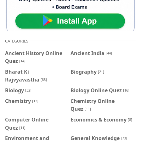
CATEGORIES
Ancient History Online
Ancient India
[44]
Quez
[14]
Bharat Ki
Biography
[21]
Rajvyavastha
[83]
Biology
Biology Online Quez
[52]
[16]
Chemistry
Chemistry Online
[13]
Quez
[11]
Computer Online
Economics & Economy
[8]
Quez
[11]
Environment and
General Knowledge
[73]