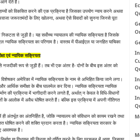
आने देते हैं।
Ec
वं सहाय्यों को विकसित करने की एक प्रक्रिया है जिसका उपयोग न्याय करने अथवा
Q
ा दरवाजा जरूरतमंदों के लिए खोलना, अथवा ऐसे विवादों को सुनना जिनसे पूरा
G
O
कटता से जुड़ी है। यह सर्वोच्च न्यायालय की न्यायिक सक्रियता है जिसके
G
आईएल न्यायिक सक्रियता का परिणाम है। वास्तव में पीआईएल या जनहित याचिका
In
क्षा एवं न्यायिक सक्रियता
Cu
े नजदीकी रूप से जुड़ी हैं। तब भी एक अंतर है- दोनों के बीच इस अंतर को
Q
I
प को विशेषकर अमेरिका में न्यायिक सक्रियता के नाम से अभिहित किया जाने लगा।
ता और आर्थिक समीक्षा के बीच घालमेल कर दिया। न्यायिक सक्रियता न्यायिक
O
्माण की प्रक्रिया में भागीदारी करने लगते हैं, अर्थात् न केवल वे विधि-विधानों
In
वधानों के आलोक में अवैध घोषित करते हैं। बल्कि इस प्रक्रिया में अपनी नीतिगत
Q
Me
में ही अंतर्भूत का अंतनिर्हित है, जोकि न्यायालय को संविधान को कायम रखने तथा
िरस्त घोषित करने की शक्ति प्रदान करता है। न्यायिक सक्रियता सरकार के
लिए आवश्यक है।
M
धि निर्माण या विधायन की क्रिया को वर्णित करने के लिए प्रचलन में आया, जिसका