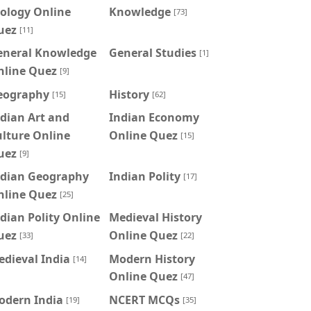
ology Online
Knowledge
[73]
uez
[11]
eneral Knowledge
General Studies
[1]
nline Quez
[9]
eography
History
[15]
[62]
dian Art and
Indian Economy
lture Online
Online Quez
[15]
uez
[9]
ndian Geography
Indian Polity
[17]
nline Quez
[25]
dian Polity Online
Medieval History
uez
Online Quez
[33]
[22]
dieval India
Modern History
[14]
Online Quez
[47]
odern India
NCERT MCQs
[19]
[35]