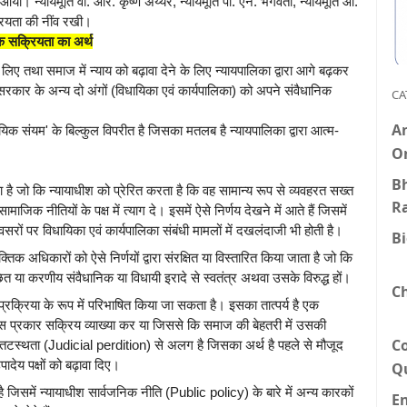
ा। न्यायमूर्ति वी. आर. कृष्ण अय्यर, न्यायमूर्ति पी. एन. भगवती, न्यायमूर्ति ओ.
सक्रियता की नींव रखी।
िक सक्रियता का अर्थ
ए तथा समाज में न्याय को बढ़ावा देने के लिए न्यायपालिका द्वारा आगे बढ़कर
ारा सरकार के अन्य दो अंगों (विधायिका एवं कार्यपालिका) को अपने संवैधानिक
CA
An
यिक संयम' के बिल्कुल विपरीत है जिसका मतलब है न्यायपालिका द्वारा आत्म-
O
Bh
है जो कि न्यायाधीश को प्रेरित करता है कि वह सामान्य रूप से व्यवहरत सख्त
R
माजिक नीतियों के पक्ष में त्याग दे। इसमें ऐसे निर्णय देखने में आते हैं जिसमें
ों पर विधायिका एवं कार्यपालिका संबंधी मामलों में दखलंदाजी भी होती है।
B
िक अधिकारों को ऐसे निर्णयों द्वारा संरक्षित या विस्तारित किया जाता है जो कि
ंछित या करणीय संवैधानिक या विधायी इरादे से स्वतंत्र अथवा उसके विरुद्ध हों।
C
क प्रक्रिया के रूप में परिभाषित किया जा सकता है। इसका तात्पर्य है एक
 इस प्रकार सक्रिय व्याख्या कर या जिससे कि समाज की बेहतरी में उसकी
C
तटस्थता (Judicial perdition) से अलग है जिसका अर्थ है पहले से मौजूद
देय पक्षों को बढ़ावा दिए।
Q
है जिसमें न्यायाधीश सार्वजनिक नीति (Public policy) के बारे में अन्य कारकों
E